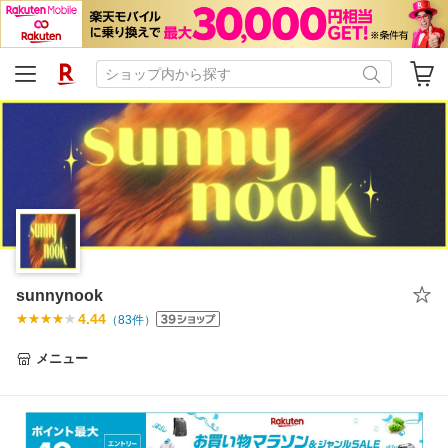
sunnynook
4.44
（
83
件）
メニュー