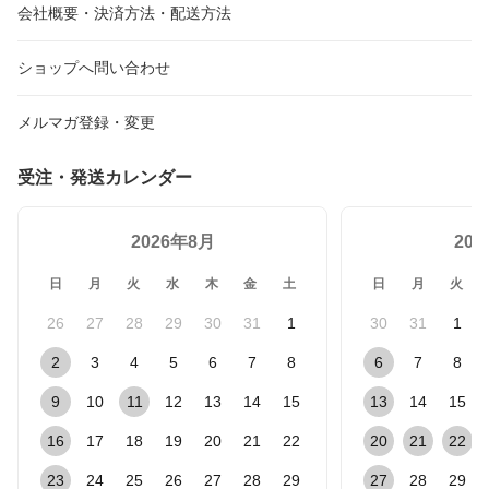
会社概要・決済方法・配送方法
ショップへ問い合わせ
メルマガ登録・変更
受注・発送カレンダー
2026年8月
20
日
月
火
水
木
金
土
日
月
火
26
27
28
29
30
31
1
30
31
1
2
3
4
5
6
7
8
6
7
8
9
10
11
12
13
14
15
13
14
15
16
17
18
19
20
21
22
20
21
22
23
24
25
26
27
28
29
27
28
29