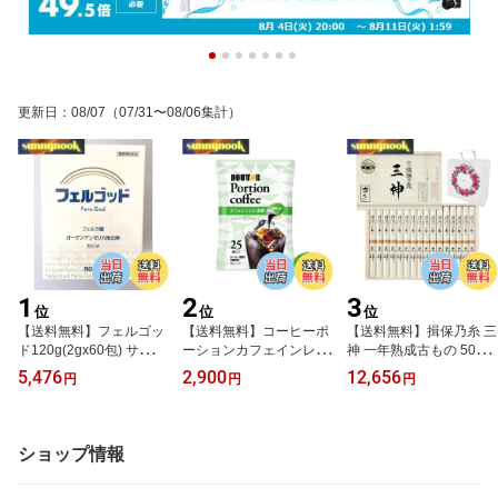
更新日
：
08/07
（07/31〜08/06集計）
1
2
3
位
位
位
【送料無料】フェルゴッ
【送料無料】コーヒーポ
【送料無料】揖保乃糸 三
ド120g(2gx60包) サイ
ーションカフェインレス
神 一年熟成古もの 50gx1
ズ：2グラム (x 60)
25個
6束【手提げ紙袋付】(高
5,476
2,900
12,656
円
円
円
島屋)
ショップ情報