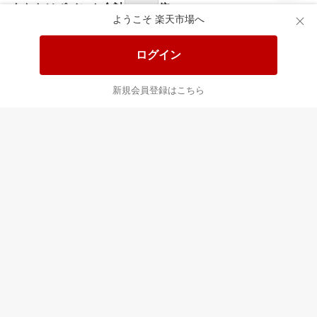
食品と日用品がお
掲載アイテム全品
日
得！
20%以上OFF！
ポ
ようこそ 楽天市場へ
ログイン
あなたはポイント
合計
倍
新規会員登録はこちら
最近チェックした商品
すべて見る