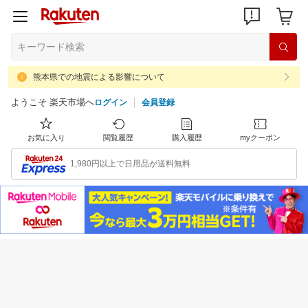
熊本県での地震による影響について
ようこそ 楽天市場へ
ログイン
会員登録
お気に入り
閲覧履歴
購入履歴
myクーポン
1,980円以上で日用品が送料無料