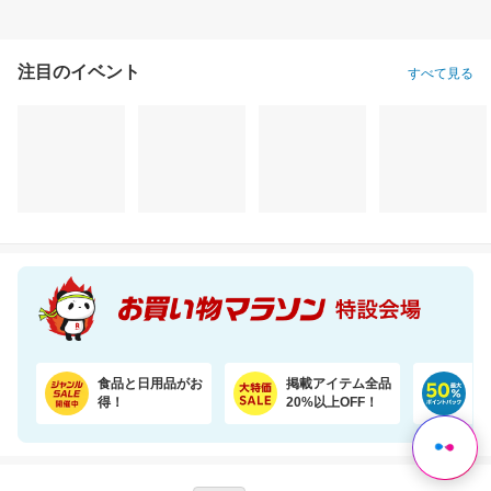
注目のイベント
すべて見る
エクオールを体内で作れるのは日本人の約2人に1人と言われております。おすすめです
＼11％OFF！／コンパクトな2倍巻き！キッチンペーパー 12ロール
5,298円
1,620円
6,
割引価格
割引価格
割引価格
5,265
1,430
3,200
円
円
円