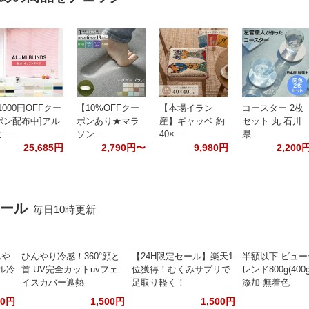
[1000円OFFクー
【10%OFFクー
【本場イラン
コースター 2枚
ポン配布中]アル
ポンあり★マラ
産】ギャッベ 約
セット 丸 石川
ミ…
ソン…
40×…
県…
25,685円
2,790円〜
9,980円
2,200
セール
毎日10時更新
んや
ひんやり冷感！360°顔と
【24H限定セール】楽天1
半額以下 ビュ
ル冷
首 UV完全カットuvフェ
位獲得！むくみサプリで
レンド800g(400
イスカバー遮熱
足取り軽く！
添加 無着色
80円
1,500円
1,500円