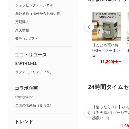
ショッピングチャンネル
海外通販（海外からお買い物）
定期購入
楽天学割
楽券（eギフト）
【まとめ買いお
得3%引クーポン
エコ・リユース
★…
11,200円〜
EARTH MALL
ラクマ（フリマアプリ）
24時間タイム
コラボ企画
Rmagazine
全国の名産品（まち楽）
【迷ったらコレ】ひ
りを実感♪リバーシブ
感敷パッド
トレンド
1,6