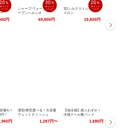
20
30
20
％
％
％
ポイント
ポイント
ポイント
温熱ネ
シャープ ウォーターオ
3Dシルクストレートア
バック
バック
バック
ー
ーブンヘルシオ
イロン
500円
69,800円
19,800円
容量4パ
薄型/厚型選べる！大容量
【強冷感】残りわずか！
0円！
ウェットティッシュ
冷感クール敷パッド
1,960円
1,287円〜
1,680円