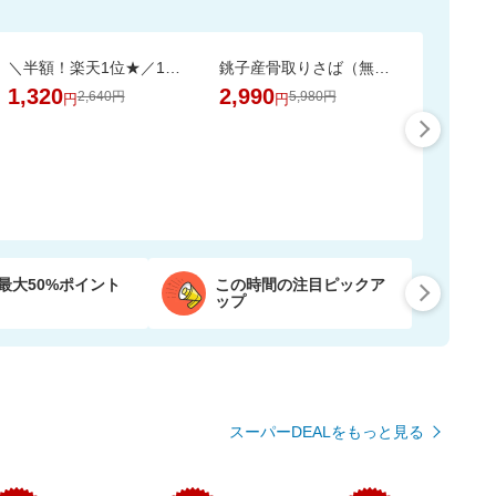
＼半額！楽天1位★／1袋で4.5兆個の乳酸菌を配合！毎日の調子を考えた乳酸菌サプリ
銚子産骨取りさば（無塩 選べる1kg・2kg）【骨取り魚の飯田商店】
1,320
2,990
2,640円
5,980円
円
円
最大50%ポイント
この時間の注目ピックア
ップ
スーパーDEALをもっと見る