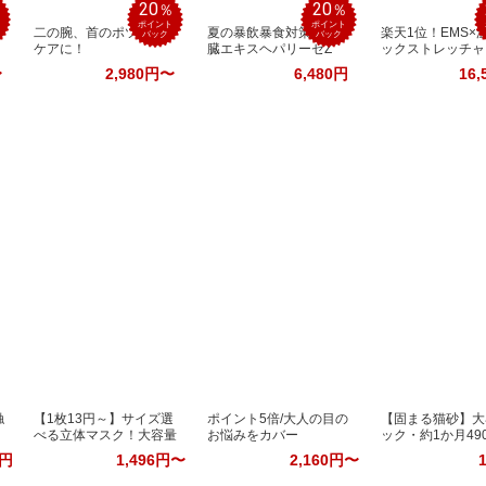
20
20
％
％
％
ポイント
ポイント
二の腕、首のポツポツ
夏の暴飲暴食対策！肝
楽天1位！EMS×
バック
バック
ケアに！
臓エキスヘパリーゼZ
ックストレッチャ
〜
2,980円〜
6,480円
16,
触
【1枚13円～】サイズ選
ポイント5倍/大人の目の
【固まる猫砂】大
べる立体マスク！大容量
お悩みをカバー
ック・約1か月49
0円
1,496円〜
2,160円〜