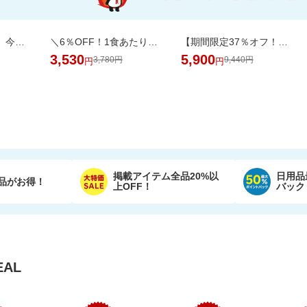
【楽天オリジナル】今だけ20％OFFセール！高コスパのペットシーツ大容量！
＼6％OFF！1食あたり148円／エコ梱包！パックご飯 180g×24食
【期間限定37％オフ！】エアラブ4プラス ファンシート ベビーカーの暑さ対策
3,530
5,900
3,780円
9,440円
円
円
掲載アイテム全品20%以
日用品
品がお得！
上OFF！
バック
AL