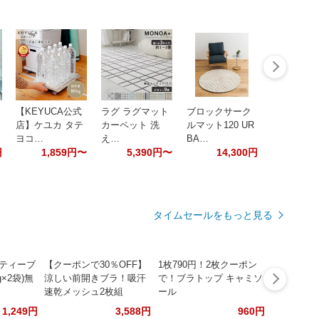
【KEYUCA公式
ラグ ラグマット
ブロックサーク
店】ケユカ タテ
カーペット 洗
ルマット120 UR
ヨコ…
え…
BA…
円
1,859円〜
5,390円〜
14,300円
タイムセールをもっと見る
ーティーブ
【クーポンで30％OFF】
1枚790円！2枚クーポン
g×2袋)無
涼しい前開きブラ！吸汗
で！ブラトップ キャミソ
速乾メッシュ2枚組
ール
1,249円
3,588円
960円