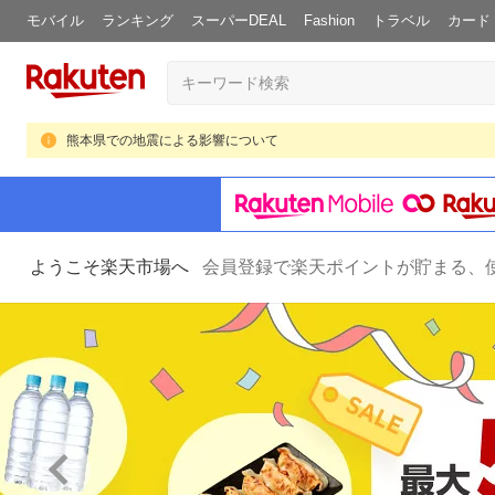
モバイル
ランキング
スーパーDEAL
Fashion
トラベル
カード
熊本県での地震による影響について
ようこそ楽天市場へ
会員登録で楽天ポイントが貯まる、