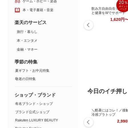
ゲーム・ホビー・楽器
20
ポイント
飲み方自由自在☆美容
バック
本・電子書籍・音楽
と健康をWでサポート
1,620円
楽天のサービス
旅行・暮らし
本・エンタメ
金融・マネー
季節の特集
夏ギフト・お中元特集
敬老の日特集
今日のイチ押し
ショップ・ブランド
有名ブランド・ショップ
＼酷暑にはコレ！／接
ブランド公式ショップ
冷感ブラトップ
Rakuten LUXURY BEAUTY
2,99