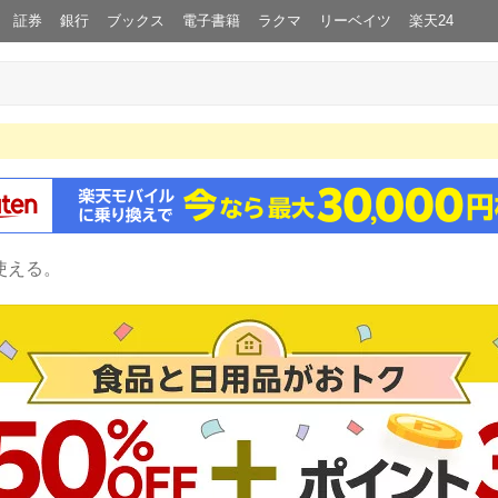
証券
銀行
ブックス
電子書籍
ラクマ
リーベイツ
楽天24
使える。