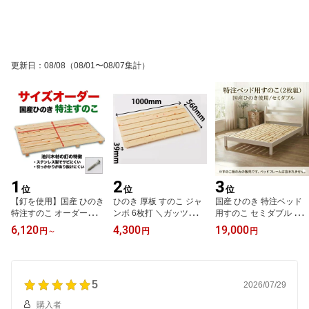
更新日
：
08/08
（08/01〜08/07集計）
1
2
3
位
位
位
【釘を使用】国産 ひのき
ひのき 厚板 すのこ ジャ
国産 ひのき 特注ベッド
特注すのこ オーダーメイ
ンボ 6枚打 ＼ガッツリ頑
用すのこ セミダブル 2枚
ド 檜 スノコ ＼高さ39m
丈／ 国産 檜 木製 特大 大
セット 幅〜1,200mm 長
6,120
4,300
19,000
円
～
円
円
m,62mm 幅370〜1,030
型 ビッグサイズ 押入れ
さ〜1,100mm オーダー
mm 長さ〜2,000mm／
ベランダ 縁台 玄関台 布
メイド 檜 スノコ ベッド
押し入れ 押入れ収納 布
団下 収納 湿気 カビ 対策
布団 収納 通気性 防虫 ダ
団 収納 通気性 防虫 抗菌
倉庫 ガレージ パレット
ニ 抗菌 カビ 消臭 湿気取
消臭 湿気取り 梅雨 結露
5
DIY 材料 丈夫 たわまな
り 梅雨 結露 対策 頑丈 丈
2026/07/29
対策 頑丈 丈夫 DIY 木材
い 耐荷重 強力 スノコ 防
夫 DIY 木材 床材 日本製
購入者
床材 ベランダ 日本製
虫 日本製