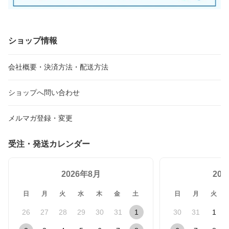
ショップ情報
会社概要・決済方法・配送方法
ショップへ問い合わせ
メルマガ登録・変更
受注・発送カレンダー
2026年8月
20
日
月
火
水
木
金
土
日
月
火
26
27
28
29
30
31
1
30
31
1