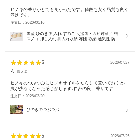
ヒノキの香りがとても良かったです。値段も安く品質も良く
満足です。
注文日：2026/06/16
国産 ひのき 押入れ すのこ ＼湿気・カビ対策／ 檜 
スノコ 押し入れ 押入れ収納 布団 収納 通気性 防虫 
抗菌 消臭 湿気取り 梅雨 結露 対策 頑丈 丈夫 DIY 
木材 床材 ベランダ 日本製
5
2026/07/27
購入者
ヒノキのつぶつぶにヒノキオイルをたらして置いておくと､
虫が少なくなった感じがします｡自然の良い香りです
注文日：2026/03/20
ひのきのつぶつぶ
5
2026/07/25