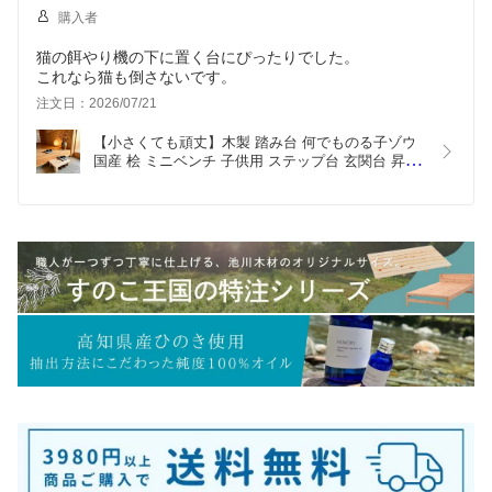
購入者
猫の餌やり機の下に置く台にぴったりでした。
これなら猫も倒さないです。
注文日：2026/07/21
【小さくても頑丈】木製 踏み台 何でものる子ゾウ 
国産 桧 ミニベンチ 子供用 ステップ台 玄関台 昇降
台 花台 足置き フットレスト 丈夫 完成品