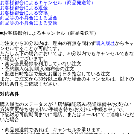
お客様都合によるキャンセル（商品発送前）
お客様都合による返金
お客様都合による交換
商品等の不具合による返金
商品等の不具合による交換
■
お客様都合によるキャンセル（商品発送前）
ご注文から30分以内は、理由の有無を問わず
購入履歴
からキャ
ンセルすることが可能です。
ただし以下の場合においては、30分以内でもキャンセルできな
い場合がございます。
・楽天会員登録を利用していない注文
・予約購入/定期購入/頒布会の注文
・配送日時指定で最短お届け日を指定している注文
また、ご注文から30分以上過ぎた場合のキャンセルは、以下の
対応条件をご確認ください。
対応条件
購入履歴のステータスが「店舗確認済み/発送準備中/お支払い
方法変更待ち/お支払い手続き待ち/お支払い手続き中」で、
下記対応可能期間までに電話、またはメールにてご連絡いただ
いた場合
・商品発送前であれば、キャンセルを承ります。