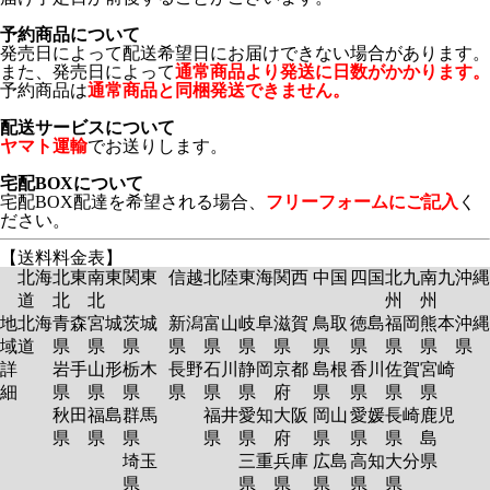
予約商品について
発売日によって配送希望日にお届けできない場合があります。
また、発売日によって
通常商品より発送に日数がかかります。
予約商品は
通常商品と同梱発送できません。
配送サービスについて
ヤマト運輸
でお送りします。
宅配BOXについて
宅配BOX配達を希望される場合、
フリーフォームにご記入
く
ださい。
【送料料金表】
北海
北東
南東
関東
信越
北陸
東海
関西
中国
四国
北九
南九
沖縄
道
北
北
州
州
地
北海
青森
宮城
茨城
新潟
富山
岐阜
滋賀
鳥取
徳島
福岡
熊本
沖縄
域
道
県
県
県
県
県
県
県
県
県
県
県
県
詳
岩手
山形
栃木
長野
石川
静岡
京都
島根
香川
佐賀
宮崎
細
県
県
県
県
県
県
府
県
県
県
県
秋田
福島
群馬
福井
愛知
大阪
岡山
愛媛
長崎
鹿児
県
県
県
県
県
府
県
県
県
島
埼玉
三重
兵庫
広島
高知
大分
県
県
県
県
県
県
県