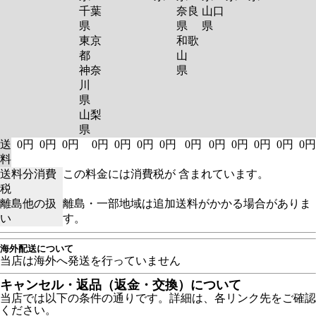
千葉
奈良
山口
県
県
県
東京
和歌
都
山
神奈
県
川
県
山梨
県
送
0円
0円
0円
0円
0円
0円
0円
0円
0円
0円
0円
0円
0円
料
送料分消費
この料金には消費税が 含まれています。
税
離島他の扱
離島・一部地域は追加送料がかかる場合がありま
い
す。
海外配送について
当店は海外へ発送を行っていません
キャンセル・返品（返金・交換）について
当店では以下の条件の通りです。詳細は、各リンク先をご確認
ください。