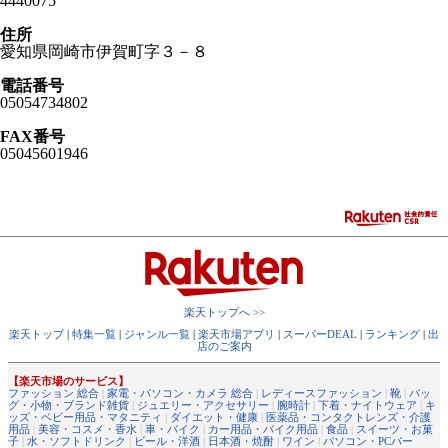
4440075
住所
愛知県岡崎市伊賀町字３－８
電話番号
05054734802
FAX番号
05045601946
楽天トップへ >>
楽天トップ
|
特集一覧
|
ジャンル一覧
|
楽天市場アプリ
|
スーパーDEAL
|
ランキング
|
出
店のご案内
【楽天市場のサービス】
ファッション 総合
|
家電・パソコン・カメラ 総合
|
レディースファッション
|
靴
|
バッ
グ・小物・ブランド雑貨
|
ジュエリー・アクセサリー
|
腕時計
|
下着・ナイトウェア
|
キ
ッズ・ベビー用品・マタニティ
|
ダイエット・健康
|
医薬品・コンタクトレンズ・介護
用品
|
美容・コスメ・香水
|
車・バイク
|
カー用品・バイク用品
|
食品
|
スイーツ・お菓
子
|
水・ソフトドリンク
|
ビール・洋酒
|
日本酒・焼酎
|
ワイン
|
パソコン・PCパー