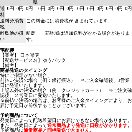
県
送
0円
0円
0円
0円
0円
0円
0円
0円
0円
0円
0円
0円
0円
料
送料分消費
この料金には消費税が 含まれています。
税
離島他の扱
離島・一部地域は追加送料がかかる場合がありま
い
す。
宅配便
【業者】 日本郵便
【配送サービス名】ゆうパック
【備考】
商品発送のタイミング
特にご指定がない場合、
前払い決済の場合（例：銀行振込） ⇒ご入金確認後、3営業
日に発送いたします。
上記以外の決済の場合（例：クレジットカード） ⇒ご注文確
認後、２営業日に発送いたします。
※前払い決済の場合は、お客様のご入金タイミングにより、お
届け予定日が前後することがございます。
予約商品について
発売日によって配送希望日にお届けできない場合があります。
また、発売日によって
通常商品より発送に日数がかかります。
予約商品は
通常商品と同梱発送できません。