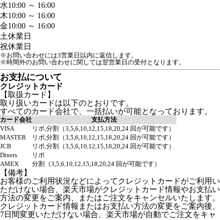
水
10:00 ～ 16:00
木
10:00 ～ 16:00
金
10:00 ～ 16:00
土
休業日
祝
休業日
※お問い合わせには3営業日以内に返信します。
※時間外のお問い合わせに関しては翌営業日の受付となります。
お支払について
クレジットカード
【取扱カード】
取り扱いカードは以下のとおりです。
すべてのカード会社で、一括払いが可能となっております。
カード会社
支払方法
VISA
リボ,分割（3,5,6,10,12,15,18,20,24 回が可能です）
MASTER
リボ,分割（3,5,6,10,12,15,18,20,24 回が可能です）
JCB
リボ,分割（3,5,6,10,12,15,18,20,24 回が可能です）
Diners
リボ
AMEX
分割（3,5,6,10,12,15,18,20,24 回が可能です）
【備考】
お客様のご利用状況などによってクレジットカードがご利用い
ただけない場合、楽天市場がクレジットカード情報やお支払い
方法の変更をご案内、またはご注文をキャンセルいたします。
クレジットカード情報またはお支払い方法の変更をご案内後、
7日間変更いただけない場合、楽天市場が自動でご注文をキャ