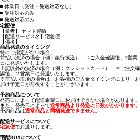
30
31
1
2
3
4
5
■
休業日（受注・発送対応なし）
■
受注対応のみ
■
発送対応のみ
宅配便
【業者】 ヤマト運輸
【配送サービス名】宅急便
【備考】
商品発送のタイミング
特にご指定がない場合、
前払い決済の場合（例：銀行振込） ⇒ご入金確認後、3営業
日に発送いたします。
上記以外の決済の場合（例：クレジットカード） ⇒ご注文確
認後、２営業日に発送いたします。
※前払い決済の場合は、お客様のご入金タイミングにより、お
届け予定日が前後することがございます。
予約商品について
発売日によって配送希望日にお届けできない場合があります。
また、発売日によって
通常商品より発送に日数がかかります。
予約商品は
通常商品と同梱発送できません。
配送サービスについて
宅急便
でお送りします。
宅配BOXについて