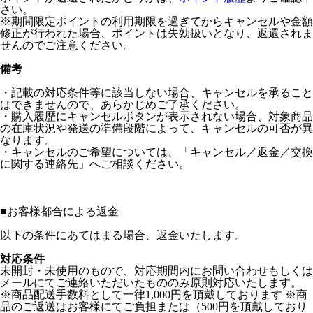
さい。
※期間限定ポイントの利用期限を過ぎてからキャンセルや金額
修正が行われた場合、ポイントは失効扱いとなり、返還されま
せんのでご注意ください。
備考
・記載の対応条件等に該当しない場合、キャンセルを承ること
はできませんので、あらかじめご了承ください。
・購入履歴にキャンセルボタンが表示されない場合、対象商品
の在庫状況や発送の準備段階によって、キャンセルの可否が異
なります。
・キャンセルのご希望については、「キャンセル／返金／交換
に関する連絡先」へご相談ください。
■
お客様都合による返金
以下の条件にあてはまる場合、返金いたします。
対応条件
未開封・未使用のもので、対応期間内にお問い合わせもしくは
メールにてご連絡いただいたもののみ原則対応いたします。
※商品配送手数料として一律1,000円を頂戴しております ※商
品のご返送はお客様にてご負担または（500円を頂戴しており