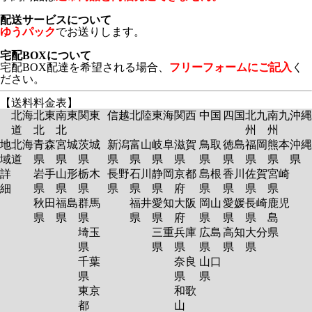
配送サービスについて
ゆうパック
でお送りします。
宅配BOXについて
宅配BOX配達を希望される場合、
フリーフォームにご記入
く
ださい。
【送料料金表】
北海
北東
南東
関東
信越
北陸
東海
関西
中国
四国
北九
南九
沖縄
道
北
北
州
州
地
北海
青森
宮城
茨城
新潟
富山
岐阜
滋賀
鳥取
徳島
福岡
熊本
沖縄
域
道
県
県
県
県
県
県
県
県
県
県
県
県
詳
岩手
山形
栃木
長野
石川
静岡
京都
島根
香川
佐賀
宮崎
細
県
県
県
県
県
県
府
県
県
県
県
秋田
福島
群馬
福井
愛知
大阪
岡山
愛媛
長崎
鹿児
県
県
県
県
県
府
県
県
県
島
埼玉
三重
兵庫
広島
高知
大分
県
県
県
県
県
県
県
千葉
奈良
山口
県
県
県
東京
和歌
都
山