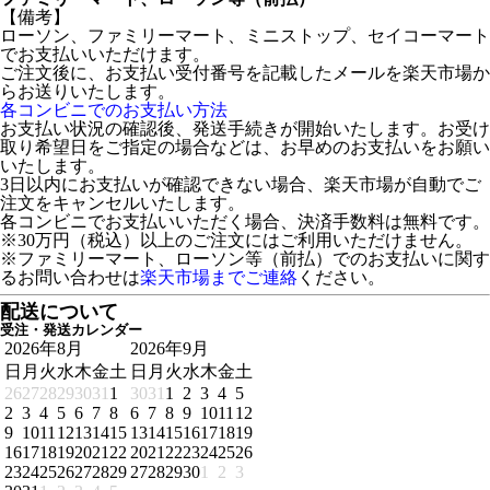
【備考】
ローソン、ファミリーマート、ミニストップ、セイコーマート
でお支払いいただけます。
ご注文後に、お支払い受付番号を記載したメールを楽天市場か
らお送りいたします。
各コンビニでのお支払い方法
お支払い状況の確認後、発送手続きが開始いたします。お受け
取り希望日をご指定の場合などは、お早めのお支払いをお願い
いたします。
3日以内にお支払いが確認できない場合、楽天市場が自動でご
注文をキャンセルいたします。
各コンビニでお支払いいただく場合、決済手数料は無料です。
※30万円（税込）以上のご注文にはご利用いただけません。
※ファミリーマート、ローソン等（前払）でのお支払いに関す
るお問い合わせは
楽天市場までご連絡
ください。
配送について
受注・発送カレンダー
2026年8月
2026年9月
日
月
火
水
木
金
土
日
月
火
水
木
金
土
26
27
28
29
30
31
1
30
31
1
2
3
4
5
2
3
4
5
6
7
8
6
7
8
9
10
11
12
9
10
11
12
13
14
15
13
14
15
16
17
18
19
16
17
18
19
20
21
22
20
21
22
23
24
25
26
23
24
25
26
27
28
29
27
28
29
30
1
2
3