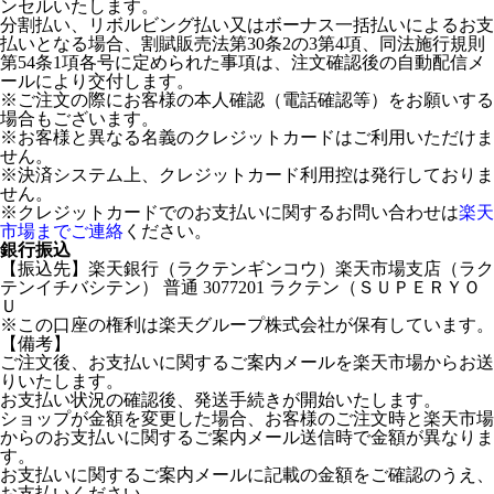
ンセルいたします。
分割払い、リボルビング払い又はボーナス一括払いによるお支
払いとなる場合、割賦販売法第30条2の3第4項、同法施行規則
第54条1項各号に定められた事項は、注文確認後の自動配信メ
ールにより交付します。
※ご注文の際にお客様の本人確認（電話確認等）をお願いする
場合もございます。
※お客様と異なる名義のクレジットカードはご利用いただけま
せん。
※決済システム上、クレジットカード利用控は発行しておりま
せん。
※クレジットカードでのお支払いに関するお問い合わせは
楽天
市場までご連絡
ください。
銀行振込
【振込先】楽天銀行（ラクテンギンコウ）楽天市場支店（ラク
テンイチバシテン） 普通 3077201 ラクテン（ＳＵＰＥＲＹＯ
Ｕ
※この口座の権利は楽天グループ株式会社が保有しています。
【備考】
ご注文後、お支払いに関するご案内メールを楽天市場からお送
りいたします。
お支払い状況の確認後、発送手続きが開始いたします。
ショップが金額を変更した場合、お客様のご注文時と楽天市場
からのお支払いに関するご案内メール送信時で金額が異なりま
す。
お支払いに関するご案内メールに記載の金額をご確認のうえ、
お支払いください。