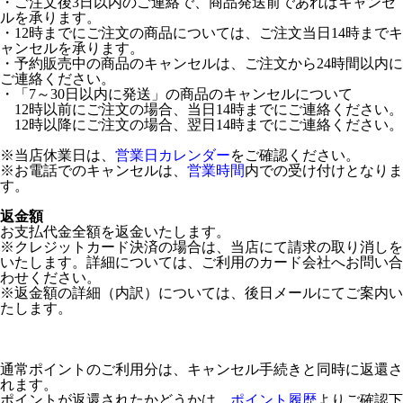
・ご注文後3日以内のご連絡で、商品発送前であればキャンセ
ルを承ります。
・12時までにご注文の商品については、ご注文当日14時までキ
ャンセルを承ります。
・予約販売中の商品のキャンセルは、ご注文から24時間以内に
ご連絡ください。
・「7～30日以内に発送」の商品のキャンセルについて
12時以前にご注文の場合、当日14時までにご連絡ください。
12時以降にご注文の場合、翌日14時までにご連絡ください。
※当店休業日は、
営業日カレンダー
をご確認ください。
※お電話でのキャンセルは、
営業時間
内での受け付けとなりま
す。
返金額
お支払代金全額を返金いたします。
※クレジットカード決済の場合は、当店にて請求の取り消しを
いたします。詳細については、ご利用のカード会社へお問い合
わせください。
※返金額の詳細（内訳）については、後日メールにてご案内い
たします。
通常ポイントのご利用分は、キャンセル手続きと同時に返還さ
れます。
ポイントが返還されたかどうかは、
ポイント履歴
よりご確認下