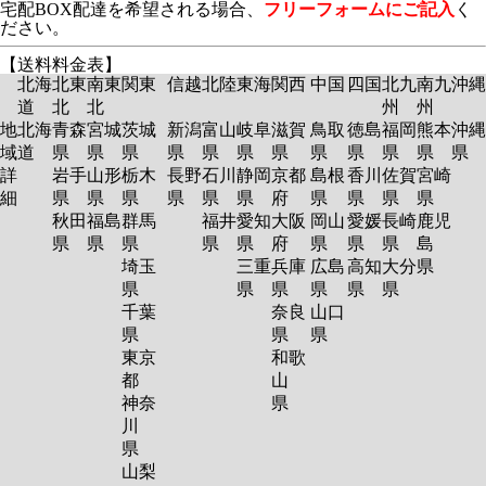
宅配BOX配達を希望される場合、
フリーフォームにご記入
く
ださい。
【送料料金表】
北海
北東
南東
関東
信越
北陸
東海
関西
中国
四国
北九
南九
沖縄
道
北
北
州
州
地
北海
青森
宮城
茨城
新潟
富山
岐阜
滋賀
鳥取
徳島
福岡
熊本
沖縄
域
道
県
県
県
県
県
県
県
県
県
県
県
県
詳
岩手
山形
栃木
長野
石川
静岡
京都
島根
香川
佐賀
宮崎
細
県
県
県
県
県
県
府
県
県
県
県
秋田
福島
群馬
福井
愛知
大阪
岡山
愛媛
長崎
鹿児
県
県
県
県
県
府
県
県
県
島
埼玉
三重
兵庫
広島
高知
大分
県
県
県
県
県
県
県
千葉
奈良
山口
県
県
県
東京
和歌
都
山
神奈
県
川
県
山梨