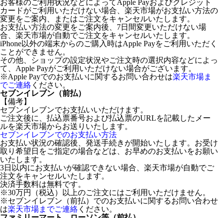
お客様のご利用状況などによってApple Payおよびクレジット
カードがご利用いただけない場合、楽天市場がお支払い方法の
変更をご案内、またはご注文をキャンセルいたします。
お支払い方法の変更をご案内後、7日間変更いただけない場
合、楽天市場が自動でご注文をキャンセルいたします。
iPhone以外の端末からのご購入時はApple Payをご利用いただく
ことができません。
その他、ショップの設定状況やご注文時の選択内容などによっ
て、Apple Payがご利用いただけない場合がございます。
※Apple Payでのお支払いに関するお問い合わせは
楽天市場ま
でご連絡
ください。
セブンイレブン（前払）
【備考】
セブンイレブンでお支払いいただけます。
ご注文後に、払込票番号および払込票のURLを記載したメー
ルを楽天市場からお送りいたします。
セブンイレブンでのお支払い方法
お支払い状況の確認後、発送手続きが開始いたします。お受け
取り希望日をご指定の場合などは、お早めのお支払いをお願い
いたします。
3日以内にお支払いが確認できない場合、楽天市場が自動でご
注文をキャンセルいたします。
決済手数料は無料です。
※30万円（税込）以上のご注文にはご利用いただけません。
※セブンイレブン（前払）でのお支払いに関するお問い合わせ
は
楽天市場までご連絡
ください。
ファミリーマート、ローソン等（前払）