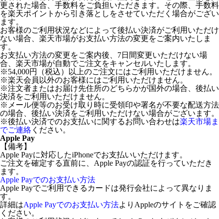
更された場合、手数料をご負担いただきます。その際、手数料
を楽天ポイントから引き落としをさせていただく場合がござい
ます。
お客様のご利用状況などによって後払い決済がご利用いただけ
ない場合、楽天市場がお支払い方法の変更をご案内いたしま
す。
お支払い方法の変更をご案内後、7日間変更いただけない場
合、楽天市場が自動でご注文をキャンセルいたします。
※54,000円（税込）以上のご注文にはご利用いただけません。
※楽天会員以外のお客様にはご利用いただけません。
※注文者またはお届け先住所のどちらかが国外の場合、後払い
決済をご利用いただけません。
※メール便等のお受け取り時に受領印や署名が不要な配送方法
の場合、後払い決済をご利用いただけない場合がございます。
※後払い決済でのお支払いに関するお問い合わせは
楽天市場ま
でご連絡
ください。
Apple Pay
【備考】
Apple Payに対応したiPhoneでお支払いいただけます。
ご注文を確定する直前に、Apple Payの認証を行っていただき
ます。
Apple Payでのお支払い方法
Apple Payでご利用できるカードは発行会社によって異なりま
す。
詳細は
Apple Payでのお支払い方法
よりAppleのサイトをご確認
ください。