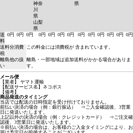
神奈
県
川
県
山梨
県
送
0円
0円
0円
0円
0円
0円
0円
0円
0円
0円
0円
0円
0円
料
送料分消費
この料金には消費税が 含まれています。
税
離島他の扱
離島・一部地域は追加送料がかかる場合がありま
い
す。
メール便
【業者】 ヤマト運輸
【配送サービス名】ネコポス
【備考】
商品発送のタイミング
当店では配送の日時指定を受け付けておりません。
前払い決済の場合（例：銀行振込） ⇒ご入金確認後、3営業
日に発送いたします。
上記以外の決済の場合（例：クレジットカード） ⇒ご注文確
認後、3営業日に発送いたします。
※前払い決済の場合は、お客様のご入金タイミングにより、お
届け予定日が前後することがございます。