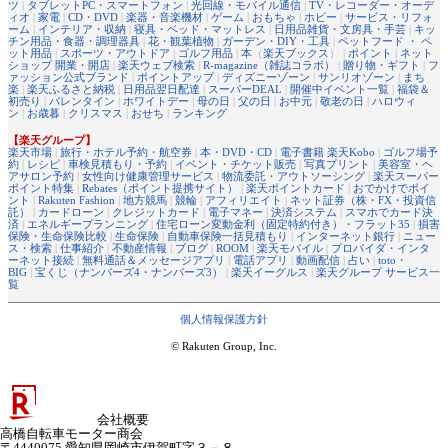
ツ
|
タブレットPC・スマートフォン
|
光回線・モバイル通信
|
TV・レコーダー・オーデ
ィオ
|
家電
|
CD・DVD
|
楽器・音楽機材
|
ゲーム
|
おもちゃ
|
ホビー
|
サービス・リフォ
ーム
|
インテリア・収納
|
寝具・ベッド・マットレス
|
日用品雑貨・文房具・手芸
|
キッ
チン用品・食器・調理器具
|
花・観葉植物
|
ガーデン・DIY・工具
|
ペットフード ・ ペ
ット用品
|
スポーツ・アウトドア
|
ゴルフ用品
|
本
（
楽天ブックス
） |
ポイント
|
ネット
ショップ 開業・開店
|
楽天ウェブ検索
|
R-magazine（雑誌コラボ）
|
贈り物・ギフト
|
フ
ァッション公式ブランド
|
ポイントアップ
|
ディズニーゾーン
|
サンリオゾーン
|
まち
楽
|
楽天ふるさと納税
|
日用品翌日配達
|
スーパーDEAL
|
開催中イベント一覧
|
福袋＆
初売り
|
バレンタイン
|
ホワイトデー
|
母の日
|
父の日
|
お中元
|
敬老の日
|
ハロウィ
ン
|
お歳暮
|
クリスマス
|
おせち
|
ランキング
【楽天グループ】
楽天市場
|
旅行・ホテル予約・航空券
|
本・DVD・CD
|
電子書籍 楽天Kobo
|
ゴルフ場予
約
|
レシピ
|
車検見積もり・予約
|
イベント・チケット販売
|
写真プリント
|
美容室・ヘ
アサロン予約
|
女性向け健康管理サービス
|
物流委託・アウトソーシング
|
楽天スーパー
ポイント特集
|
Rebates（ポイント提携サイト）
|
楽天ポイントカード
|
おでかけでポイ
ント
|
Rakuten Fashion
|
地方競馬
|
競輪
|
アフィリエイト
|
ネット証券（株・FX・投資信
託）
|
カードローン
|
クレジットカード
|
電子マネー
|
決済システム
|
スマホでカード決
済
|
エネルギープランニング
|
住宅ローン変動金利（固定特約付き）・フラット35
|
損害
保険・生命保険比較
|
生命保険
|
自動車保険一括見積もり
|
インターネット銀行
|
ニュー
ス・検索
|
仕事紹介
|
不動産情報
|
ブログ
|
ROOM
|
楽天モバイル
|
プロバイダ・インタ
ーネット接続
|
無料通話＆メッセージアプリ
|
電話アプリ
|
動画配信
|
占い
|
toto・
BIG
|
宝くじ（ナンバーズ4・ナンバーズ3）
|
楽天イーグルス
|
楽天グループ サービス一
覧
個人情報保護方針
© Rakuten Group, Inc.
会社概要
高橋自転車モーター商会
〒4440075 愛知県岡崎市伊賀町字３－８