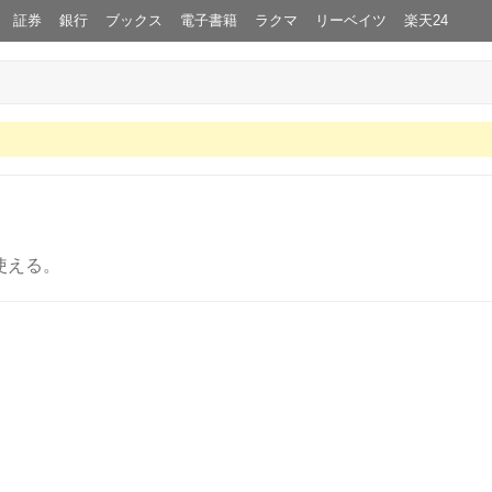
証券
銀行
ブックス
電子書籍
ラクマ
リーベイツ
楽天24
使える。