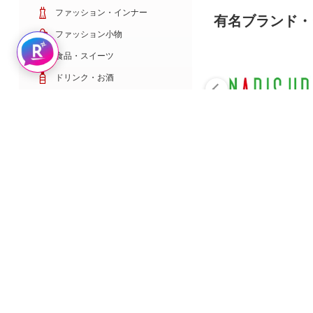
ファッション・インナー
有名ブランド・
ファッション小物
Rakuten AIで探す
食品・スイーツ
ドリンク・お酒
日用雑貨・キッチン用品
コスメ・健康・医薬品
キッズ・ベビー・玩具
家電・TV・カメラ
PC・スマホ・通信
スポーツ・ゴルフ
車・バイク
インテリア・寝具・収納
ペット・花・DIY工具
サービス・リフォーム