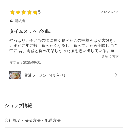
中々ないタイプのラーメンなので、ネット販売をしていなけ
れば味わえなかった味だと思います。
5
2025/09/04
購入者
タイムスリップの味
やっぱり、子どもの頃に良く食べたこの中華そばが大好き。
いまだに年に数回食べたくなるし、食べていたら美味しさの
中に 昔、両親と食べて楽しかった頃を思い出している。毎回
あの時のひと時を思い出さてくれてありがたいです。
さらに表示
注文日：2025/09/01
醤油ラーメン（4食入り）
ショップ情報
会社概要・決済方法・配送方法