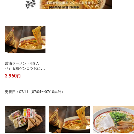
醤油ラーメン（4食入
り）＆梅ゲンコツおにぎ
り（4個入り）
3,960
円
更新日
：
07/11
（07/04〜07/10集計）