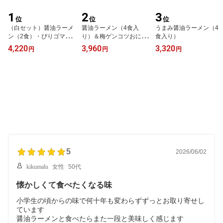
1
2
3
位
位
位
（白セット）醤油ラーメ
醤油ラーメン（4食入
うまみ醤油ラーメン（4
ン（2食）・ぴりゴマラ
り）＆梅ゲンコツおにぎ
食入り）
ーメン（1食）・うまみ
り（4個入り）
4,220
3,960
3,320
円
円
円
醤油ラーメン（1食）・
梅ゲンコツおにぎり（4
個）の入った詰め合わせ
セット
5
2026/06/02
kikumalu
女性
50代
懐かしくて食べたくなる味
小学生の頃からの味で何十年も変わらずずっとお取り寄せし
ています
醤油ラーメンと食べたらまた一段と美味しく感じます