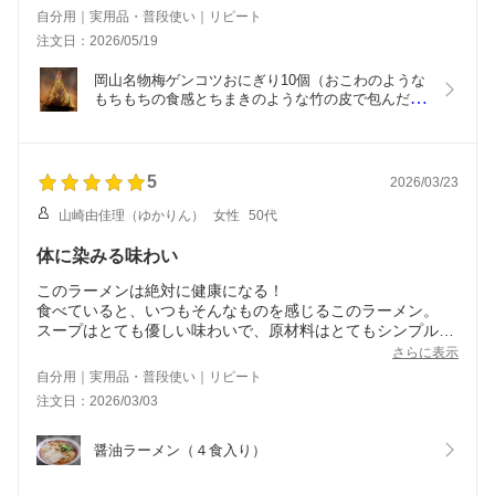
自分用｜実用品・普段使い｜リピート
注文日：2026/05/19
岡山名物梅ゲンコツおにぎり10個（おこわのような
もちもちの食感とちまきのような竹の皮で包んだお
にぎり）
5
2026/03/23
山崎由佳理（ゆかりん）
女性
50代
体に染みる味わい
このラーメンは絶対に健康になる！
食べていると、いつもそんなものを感じるこのラーメン。
スープはとても優しい味わいで、原材料はとてもシンプル。
麺は細麺ながらもしっかりとした噛みごたえのあるもの。ス
さらに表示
ープともよく絡みます。
自分用｜実用品・普段使い｜リピート
なかなかない冷蔵発送で、比較的日持ちもするので着いて直
注文日：2026/03/03
ぐに食べないといけないということもありません。
ラーメンは食べた後に喉が渇くことも多いですが、こちらは
スープを飲んでも喉が渇かず、塩気自体は軽いものの出汁が
醤油ラーメン（４食入り）
きいていて味わいに広がりや深みがあるために、物足りなさ
を感じることはなくとても満足出来ます。