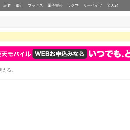
証券
銀行
ブックス
電子書籍
ラクマ
リーベイツ
楽天24
使える。