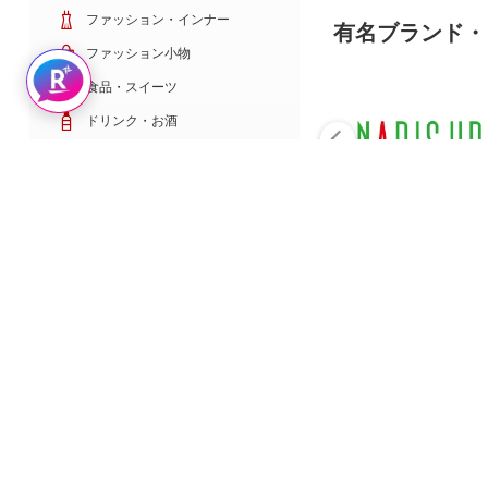
ファッション・インナー
有名ブランド・
ファッション小物
Rakuten AIで探す
食品・スイーツ
ドリンク・お酒
日用雑貨・キッチン用品
コスメ・健康・医薬品
キッズ・ベビー・玩具
家電・TV・カメラ
PC・スマホ・通信
スポーツ・ゴルフ
車・バイク
インテリア・寝具・収納
ペット・花・DIY工具
サービス・リフォーム