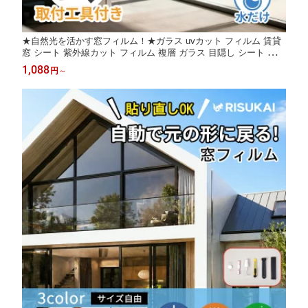
★自然光を活かす窓フィルム！★ガラス uvカット フィルム 賃貸
窓 シート 紫外線カット フィルム 複層 ガラス 目隠し シート 防犯
対策 窓 フィルム 飛散防止 窓 フィルム 外から 見えない 窓 シー
1,088
円
～
ト 結露防止 窓 シート プライバシー 保護 窓 フィルム はがせる
窓 シート