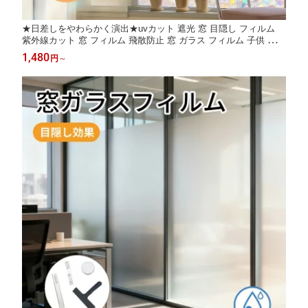
★日差しをやわらかく演出★uvカット 遮光 窓 目隠し フィルム
紫外線カット 窓 フィルム 飛散防止 窓 ガラス フィルム 子供 窓用
シート 省エネ 窓 防水 結露防止 ガラス フィルム 外から 見えない
1,480
円
～
窓 シート プライバシー 保護 窓 フィルム 断熱 シート 暑さ対策
窓 シート