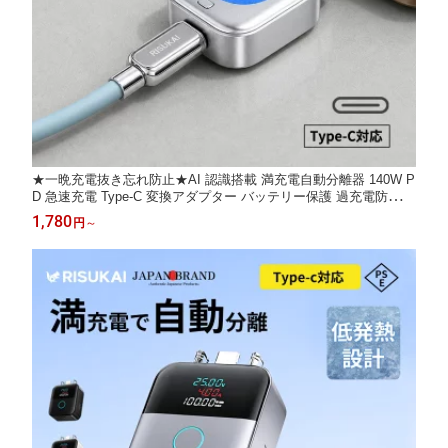
★一晩充電抜き忘れ防止★AI 認識搭載 満充電自動分離器 140W P
D 急速充電 Type-C 変換アダプター バッテリー保護 過充電防止
物理断電 Type-C 接続 iPhone Android 対応 1.5m 充電ケーブル 24
1,780
円
～
0W 高速データ転送 満充電ポップアップアダプター 自動通電カッ
ト 満電分離器