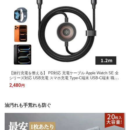
【旅行充電を整える】 PD対応 充電ケーブル Apple Watch SE 全
シリーズ対応 USB充電 スマホ充電 Type-C端末 USB-C端末 職場
用 宿泊 通勤 机上整理 ケーブル一本化 黒ケーブル 予備コード 充
2,480
円
電準備 2in1 急速充電 60W CtoC USB-CtoUSB-C ウォッチ充電器
油汚れも手荒れも防ぐ