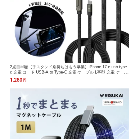
2点目半額【手スタンド別持ちはもう卒業】iPhone 17 e usb type
c 充電 コード USB-A to Type-C 充電 ケーブル L字型 充電 ケーブ
ル iPhone 高出力 ケーブル Android 高速 データ 転送 ケーブル 携
1,280
円
帯 スタンド L型 ケーブル USB タイプ C ノート 充電 MacBook N
eo