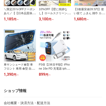
＼限定20％OFFクーポン
10%OFF【壁に痕跡な
【1枚最安値28.5円】使
あり／【【日本品質保
し】ロールスクリーン 取
い捨て ふきん 雑巾 カウ
証・高耐久】窓用フィル
り付け 遮光 ロールスク
ンタークロス マイクロフ
1,185
3,100
1,680
円
～
円
～
円
～
ム 防犯用 窓ガラスフィ
リーン オーダー つっぱ
ァイバークロス 業務用
ルム 目隠しシート 採光
り式 生地 ロールスクリ
キッチンクロス キッチン
フィルム 台風 対策 断熱
ーン 防炎 つっぱり ロー
タオル 吸水 20枚/箱 40枚
遮光 遮熱 飛散防止 はが
ルスクリーン つっぱり
入り 60枚入り 80枚入り
せる 紫外線カット 目隠
遮光 1級 ロールスクリー
食器拭き 窓 ガラス 洗車
しフィルム マジックミラ
ン 突っ張り ロールスク
ティッシュ 速乾
ー diy 断熱フィルム 窓用
リーン チェーン式 ロー
フィルム (90x200cm)
ルスクリーン 採光 小窓
遮熱 取付簡単
車サンシェード傘型 車
P3倍【2本目半額】iPho
フロント 車用 傘型 自動
ne 16e PD 充電器 iphon
車 日除け フロントガラ
e 充電器 ケーブル セット
1,390
899
円
～
円
～
ス 車用パラソル 遮光 遮
20w/30w 急速充電器 iPh
熱 UVカット紫外線遮蔽
one16 充電器 ACアダプ
取付簡単 折り畳み式 収
ター Android 充電器 タイ
納便利 収納ポーチ付き
プc ケーブル 電源アダプ
ショップ情報
ター ライトニングケーブ
ル タイプc 充電器 小型 P
SE認証 コンパクト iPho
会社概要・決済方法・配送方法
ne15 充電器 iPhone 17 e