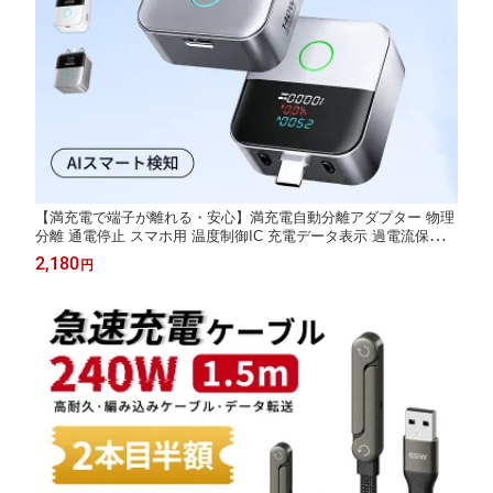
【満充電で端子が離れる・安心】満充電自動分離アダプター 物理
分離 通電停止 スマホ用 温度制御IC 充電データ表示 過電流保護
難燃性PC素材 過電圧保護 電力表示 機器別モード コンパクト 56
2,180
円
×44×21mm 満充電検知 家庭用 Type-C充電保護アダプター