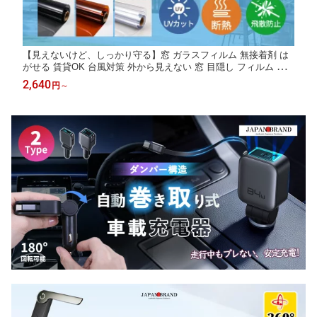
【見えないけど、しっかり守る】窓 ガラスフィルム 無接着剤 は
がせる 賃貸OK 台風対策 外から見えない 窓 目隠し フィルム 遮
光 遮熱 飛散防止 UVカット 紫外線カット 省エネ DIY 窓用フィル
2,640
円
～
ム 西日対策 透明 シート 結露防止 日よけ フィルム 防犯