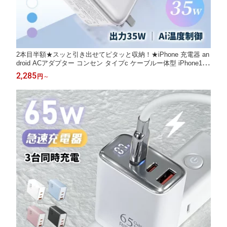
2本目半額★スッと引き出せてピタッと収納！★iPhone 充電器 an
droid ACアダプター コンセン タイプc ケーブルー体型 iPhone16/
15/14 35W 急速充電 PD充電器 TYPE-C 折畳み式プラグ iPad 充
2,285
円
～
電器 スマホ usb type-c 充電ケーブル 電源アダプター iPhone 17 e
MacBook Neo