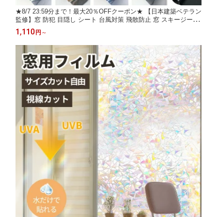
★8/7 23:59分まで！最大20％OFFクーポン★ 【日本建築ベテラン
監修】窓 防犯 目隠し シート 台風対策 飛散防止 窓 スキージーを
プレゼント賃貸 OK 窓ガラスフィルム 水で貼れる 断熱 遮光 遮熱
1,110
円
～
UVカット ガラスフィルム 断熱シート 窓 目隠し フィルム 断熱シ
ード