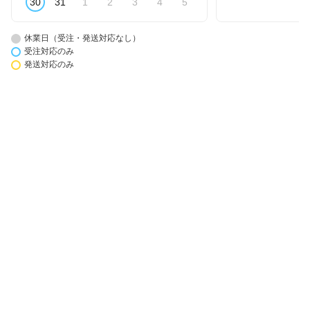
30
31
1
2
3
4
5
休業日（受注・発送対応なし）
受注対応のみ
発送対応のみ
楽天市場アプリ新規利用で1,000ポイント
楽天カード新規入会で2,000ポイント
会員情報
楽天市場トップ
買い物かご
楽天のサービス一覧
お気に入り
出店のご案内