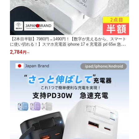
【2本目半額】7980円→1490円！【数字が見えるから、スマート
に使い切れる！】スマホ充電器 iphone 17 e 充電器 pd 65w 急速充
電器 アダプター USB コンセント iphone 純正 ACアダプター US
2,784
円
～
B PD 対応 Lightning/type-c ケーブル 小型化 ノートパソコン 充電
器 折りたたみ式