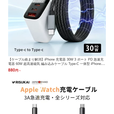
【ケーブル絡まり解消】iPhone 充電器 30W 3 ポート PD 急速充
電器 60W 超高速磁気 編み込みケーブル Type-C 一体型 iPhone17/
17e/16/15 Android タブレット対応 コンパクト 持ち運び便利 断線
880
円
～
にくい 耐久性抜群 出張/旅行 タイプc ケーブル スマホ 充電器 ケ
ーブル Type-C