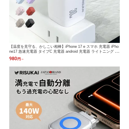
【温度を見守る、かしこい相棒】iPhone 17 e スマホ 充電器 iPho
ne17 急速充電器 タイプC 充電器 android 充電器 ライトニング ケ
ーブル 充電コード アダプター 充電器 Type-C/Lighting対応 ケーブ
980
円
～
ル 高速 折りたたみ式 ACアダプター iPhone 充電器 純正 pd 充電 i
Phone17Pro