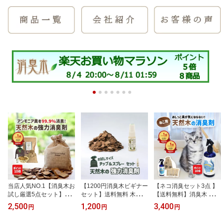
当店人気NO.1【消臭木お
【1200円消臭木ビギナー
【ネコ消臭セット3点 】
試し厳選5点セット】
セット】送料無料 木の消
【送料無料】消臭木 猫
【送料無料】 天然木10
臭剤 消臭木 消臭スプレ
ねこ 猫専用消臭剤 マー
2,500
1,200
3,400
円
円
円
0% ひのき オーガニック
ー 携帯用 お試しサイズ
キング トイレ おしっこ
強力消臭 抗菌 消臭剤 消
除菌 抗菌 強力消臭 消臭
臭い ニオイ 匂い 消臭 除