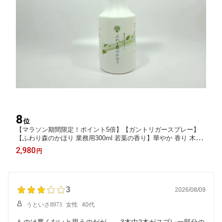
8
位
【マラソン期間限定！ポイント5倍】【ガントリガースプレー】
【ふわり森のかほり 業務用300ml 若葉の香り】華やか 香り 木の
香り 消臭スプレー 強力 速効 消臭 脱臭 抗菌 除菌 芳香剤 お得 ヒ
2,980
円
ノキ 植物性の天然消臭剤 自然素材 無添加 安心 安全 部屋 トイレ
靴 下駄箱
3
2026/08/09
うといさ8973
女性
40代