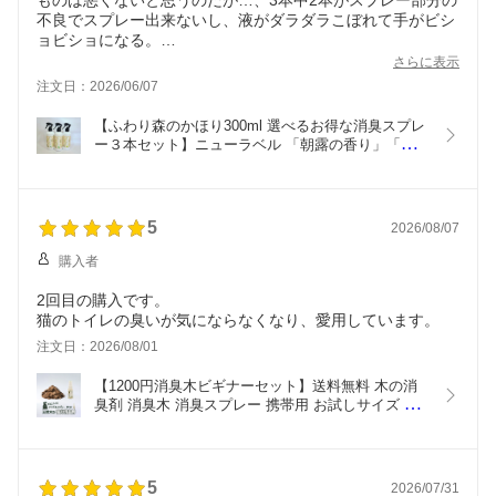
ものは悪くないと思うのだが…、3本中2本がスプレー部分の
不良でスプレー出来ないし、液がダラダラこぼれて手がビシ
ョビショになる。
さらに表示
安いものでは無いので容器はちゃんとしたものを使って欲し
注文日：2026/06/07
い。
【ふわり森のかほり300ml 選べるお得な消臭スプレ
ー３本セット】ニューラベル 「朝露の香り」「若
葉の香り」「ひのきの香り」「微香」「愛花」から
３点選べます 消臭 脱臭 抗菌 天然素材 強力 消臭剤 
靴 トイレ 寝室 部屋 芳香剤 消臭剤 下駄箱 タバコ 
車 ゴミ箱 木の香り
5
2026/08/07
購入者
2回目の購入です。
猫のトイレの臭いが気にならなくなり、愛用しています。
注文日：2026/08/01
【1200円消臭木ビギナーセット】送料無料 木の消
臭剤 消臭木 消臭スプレー 携帯用 お試しサイズ 除
菌 抗菌 強力消臭 消臭剤 木の香り ひのき サシェ 天
然素材 トイレ 靴 生ごみ ペット 玄関 部屋 こたつ 
車 犬 猫 SDGs 無添加  安心安全  ヒノキチップ 芳
香剤 置き型 卓上
5
2026/07/31