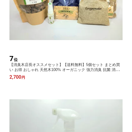
7
位
【消臭木店長オススメセット】【送料無料】5個セット まとめ買
い お得 おしゃれ 天然木100% オーガニック 強力消臭 抗菌 消臭
剤 除湿 調湿 ナチュラル 木の香り 癒し ひのき すぎ ウッドチップ
2,700
円
トイレ 玄関 靴 下駄箱 タバコ キッチン 生ごみ ゴミ箱 冷蔵庫 車
ペット SDGs