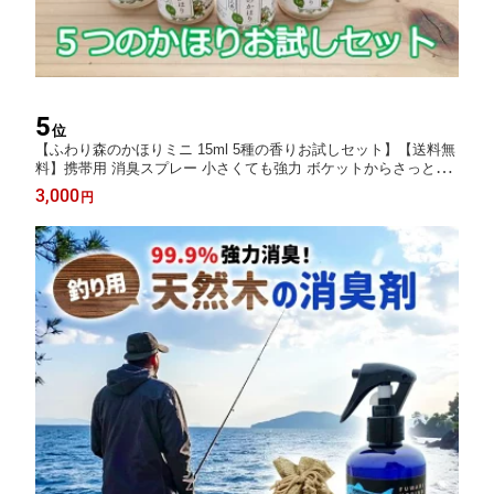
5
位
【ふわり森のかほりミニ 15ml 5種の香りお試しセット】【送料無
料】携帯用 消臭スプレー 小さくても強力 ボケットからさっと一
吹き 植物性の天然消臭剤 木の香り 部屋 キッチン トイレ 靴 下駄
3,000
円
箱 タバコ 車 ペット おむつ換え 消臭 脱臭 除菌 国産 オーガニッ
ク 芳香剤