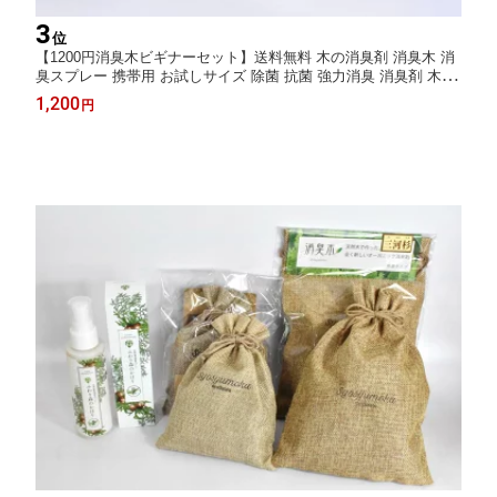
3
位
【1200円消臭木ビギナーセット】送料無料 木の消臭剤 消臭木 消
臭スプレー 携帯用 お試しサイズ 除菌 抗菌 強力消臭 消臭剤 木の
香り ひのき サシェ 天然素材 トイレ 靴 生ごみ ペット 玄関 部屋
1,200
円
こたつ 車 犬 猫 SDGs 無添加 安心安全 ヒノキチップ 芳香剤 置き
型 卓上