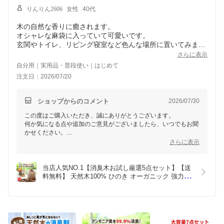
りんりん2606
女性
40代
木の自然な香りに癒されます。
オシャレな麻袋に入っていて可愛いです。
玄関やトイレ、リビング寝室など色んな場所に置いてみまし
た。消臭効果が長く続くと嬉しいです。
さらに表示
自分用｜実用品・普段使い｜はじめて
注文日：2026/07/20
ショップからのコメント
2026/07/30
この度はご購入いただき、誠にありがとうございます。
何か気になる点や追加のご意見がございましたら、いつでもお聞
かせください。
これからも快適にご利用いただけることを心より願っておりま
さらに表示
す。
当店人気NO.1【消臭木お試し厳選5点セット】【送
料無料】 天然木100% ひのき オーガニック 強力消
臭 抗菌 消臭剤 消臭スプレー 木の香り ヒノキの香
り ウッドチップ トイレ 玄関 靴 下駄箱 生ごみ タバ
コ 車 ペット臭 犬 猫 こたつ 消臭 オーガニック 
SDGs ランキング１位