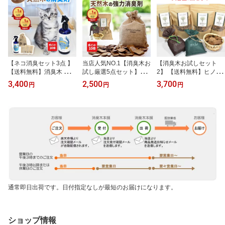
【ネコ消臭セット3点 】
当店人気NO.1【消臭木お
【消臭木お試しセット
【送料無料】消臭木 猫
試し厳選5点セット】
2】 【送料無料】ヒノキ
ねこ 猫専用消臭剤 マー
【送料無料】 天然木10
の香り 大容量 消臭剤 消
3,400
2,500
3,700
円
円
円
キング トイレ おしっこ
0% ひのき オーガニック
臭 脱臭 抗菌 除湿 天然 無
臭い ニオイ 匂い 消臭 除
強力消臭 抗菌 消臭剤 消
添加 ひのき 杉 木の香り
菌 対策 消臭スプレー シ
臭スプレー 木の香り ヒ
自然素材 強力 におい 業
ート 子猫 脱臭剤 芳香剤
ノキの香り ウッドチップ
務用 トイレ リビング 部
抗菌 粗相 猫砂 ケージ 糞
トイレ 玄関 靴 下駄箱 生
屋 玄関 タバコ 車 ペット
尿 安心安全 天然 国産 木
ごみ タバコ 車 ペット臭
靴 生ゴミ ゴミ箱 臭い 下
の香り ひのき ウッドチ
犬 猫 こたつ 消臭 オーガ
駄箱 靴 ブーツ 革靴 犬 猫
ップ ひのきの香り
ニック SDGs ランキング
国産 サシェ
1位
通常即日出荷です。日付指定なしが最短のお届けになります。
ショップ情報