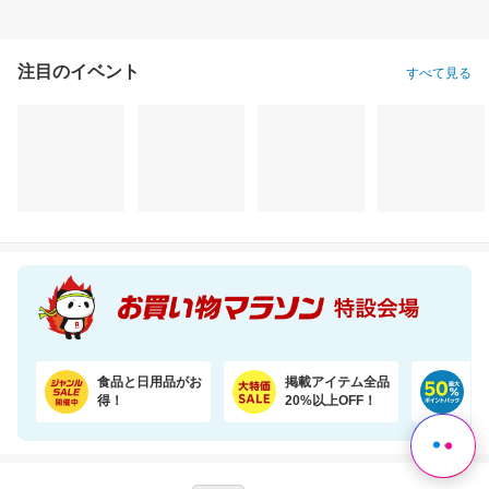
注目のイベント
すべて見る
【誘因率97.9％】夏はダニのピーク！ダニ捕りラボで赤ちゃんも安心
【期間限定★半額以下セール】 大人気『二十五雑穀米450g』が1,500円⇒699円！
1,570円
1,500円
9,
割引価格
半額以下
割引価格
1,000
699
6,380
円
円
円