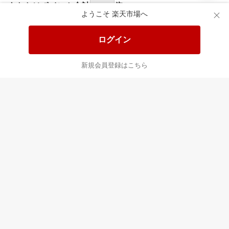
食品と日用品がお
掲載アイテム全品
日
得！
20%以上OFF！
ポ
ようこそ 楽天市場へ
ログイン
あなたはポイント
合計
倍
新規会員登録はこちら
最近チェックした商品
すべて見る