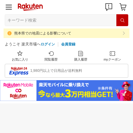
熊本県での地震による影響について
ようこそ 楽天市場へ
ログイン
会員登録
お気に入り
閲覧履歴
購入履歴
myクーポン
1,980円以上で日用品が送料無料