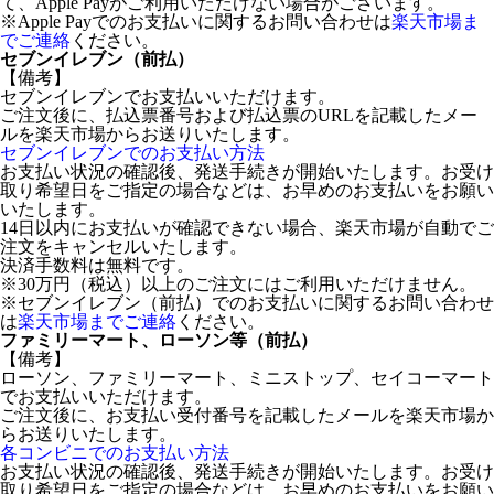
て、Apple Payがご利用いただけない場合がございます。
※Apple Payでのお支払いに関するお問い合わせは
楽天市場ま
でご連絡
ください。
セブンイレブン（前払）
【備考】
セブンイレブンでお支払いいただけます。
ご注文後に、払込票番号および払込票のURLを記載したメー
ルを楽天市場からお送りいたします。
セブンイレブンでのお支払い方法
お支払い状況の確認後、発送手続きが開始いたします。お受け
取り希望日をご指定の場合などは、お早めのお支払いをお願い
いたします。
14日以内にお支払いが確認できない場合、楽天市場が自動でご
注文をキャンセルいたします。
決済手数料は無料です。
※30万円（税込）以上のご注文にはご利用いただけません。
※セブンイレブン（前払）でのお支払いに関するお問い合わせ
は
楽天市場までご連絡
ください。
ファミリーマート、ローソン等（前払）
【備考】
ローソン、ファミリーマート、ミニストップ、セイコーマート
でお支払いいただけます。
ご注文後に、お支払い受付番号を記載したメールを楽天市場か
らお送りいたします。
各コンビニでのお支払い方法
お支払い状況の確認後、発送手続きが開始いたします。お受け
取り希望日をご指定の場合などは、お早めのお支払いをお願い