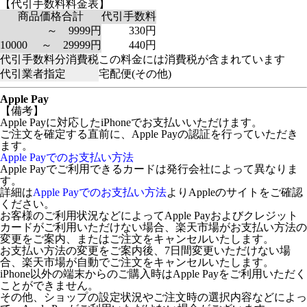
【代引手数料料金表】
商品価格合計
代引手数料
～ 9999円
330円
10000 ～ 29999円
440円
代引手数料分消費税
この料金には消費税が含まれています
代引業者指定
宅配便(その他)
Apple Pay
【備考】
Apple Payに対応したiPhoneでお支払いいただけます。
ご注文を確定する直前に、Apple Payの認証を行っていただき
ます。
Apple Payでのお支払い方法
Apple Payでご利用できるカードは発行会社によって異なりま
す。
詳細は
Apple Payでのお支払い方法
よりAppleのサイトをご確認
ください。
お客様のご利用状況などによってApple Payおよびクレジット
カードがご利用いただけない場合、楽天市場がお支払い方法の
変更をご案内、またはご注文をキャンセルいたします。
お支払い方法の変更をご案内後、7日間変更いただけない場
合、楽天市場が自動でご注文をキャンセルいたします。
iPhone以外の端末からのご購入時はApple Payをご利用いただく
ことができません。
その他、ショップの設定状況やご注文時の選択内容などによっ