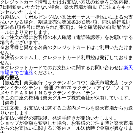
クレジットカード情報またはお支払い方法の変更をご案内後、
7日間変更いただけない場合、楽天市場が自動でご注文をキャ
ンセルいたします。
分割払い、リボルビング払い又はボーナス一括払いによるお支
払いとなる場合、割賦販売法第30条2の3第4項、同法施行規則
第54条1項各号に定められた事項は、注文確認後の自動配信メ
ールにより交付します。
※ご注文の際にお客様の本人確認（電話確認等）をお願いする
場合もございます。
※お客様と異なる名義のクレジットカードはご利用いただけま
せん。
※決済システム上、クレジットカード利用控は発行しておりま
せん。
※クレジットカードでのお支払いに関するお問い合わせは
楽天
市場までご連絡
ください。
銀行振込
【振込先】楽天銀行（ラクテンギンコウ）楽天市場支店（ラク
テンイチバシテン） 普通 2396770 ラクテン（アイツ゛ノオコ
メヤＴＦＡＲＭＩＮＧラクテンイチハ゛テン
※この口座の権利は楽天グループ株式会社が保有しています。
【備考】
ご注文後、お支払いに関するご案内メールを楽天市場からお送
りいたします。
お支払い状況の確認後、発送手続きが開始いたします。
ショップが金額を変更した場合、お客様のご注文時と楽天市場
からのお支払いに関するご案内メール送信時で金額が異なりま