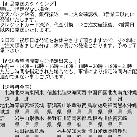
【商品発送のタイミング】
特にご指定がない場合、
楽天バンク決済、銀行振込 ⇒ご入金確認後、3営業日以内に
発送いたします。
クレジットカード決済、代金引換 ⇒ご注文確認後、3営業日
以内に発送いたします。
※日曜・祝祭日は発送をお休みさせて頂きますので、その間に
ご注文頂きました分は、休み明けの発送となります。予めご了
承下さい。
【配送希望時間帯をご指定出来ます】
午前中・14時～16時・16時～18時・18時～20時・19時～21時
ただし時間を指定された場合でも、事情により指定時間内に配
達ができない事もございます。
【送料料金表】
北海
北東
南東
関東
信越
北陸
東海
関西
中国
四国
北九
南九
沖縄
道
北
北
州
州
地
北海
青森
宮城
茨城
新潟
富山
岐阜
滋賀
鳥取
徳島
福岡
熊本
沖縄
域
道
県
県
県
県
県
県
県
県
県
県
県
県
詳
岩手
山形
栃木
長野
石川
静岡
京都
島根
香川
佐賀
宮崎
細
県
県
県
県
県
県
府
県
県
県
県
秋田
福島
群馬
福井
愛知
大阪
岡山
愛媛
長崎
鹿児