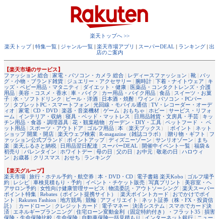
楽天トップへ >>
楽天トップ
|
特集一覧
|
ジャンル一覧
|
楽天市場アプリ
|
スーパーDEAL
|
ランキング
|
出
店のご案内
【楽天市場のサービス】
ファッション 総合
|
家電・パソコン・カメラ 総合
|
レディースファッション
|
靴
|
バッ
グ・小物・ブランド雑貨
|
ジュエリー・アクセサリー
|
腕時計
|
下着・ナイトウェア
|
キ
ッズ・ベビー用品・マタニティ
|
ダイエット・健康
|
医薬品・コンタクトレンズ・介護
用品
|
美容・コスメ・香水
|
車・バイク
|
カー用品・バイク用品
|
食品
|
スイーツ・お菓
子
|
水・ソフトドリンク
|
ビール・洋酒
|
日本酒・焼酎
|
ワイン
|
パソコン・PCパー
ツ
|
タブレットPC・スマートフォン
|
光回線・モバイル通信
|
TV・レコーダー・オーデ
ィオ
|
家電
|
CD・DVD
|
楽器・音楽機材
|
ゲーム
|
おもちゃ
|
ホビー
|
サービス・リフォ
ーム
|
インテリア・収納
|
寝具・ベッド・マットレス
|
日用品雑貨・文房具・手芸
|
キッ
チン用品・食器・調理器具
|
花・観葉植物
|
ガーデン・DIY・工具
|
ペットフード ・ ペ
ット用品
|
スポーツ・アウトドア
|
ゴルフ用品
|
本
（
楽天ブックス
） |
ポイント
|
ネット
ショップ 開業・開店
|
楽天ウェブ検索
|
R-magazine（雑誌コラボ）
|
贈り物・ギフト
|
フ
ァッション公式ブランド
|
ポイントアップ
|
ディズニーゾーン
|
サンリオゾーン
|
まち
楽
|
楽天ふるさと納税
|
日用品翌日配達
|
スーパーDEAL
|
開催中イベント一覧
|
福袋＆
初売り
|
バレンタイン
|
ホワイトデー
|
母の日
|
父の日
|
お中元
|
敬老の日
|
ハロウィ
ン
|
お歳暮
|
クリスマス
|
おせち
|
ランキング
【楽天グループ】
楽天市場
|
旅行・ホテル予約・航空券
|
本・DVD・CD
|
電子書籍 楽天Kobo
|
ゴルフ場予
約
|
レシピ
|
車検見積もり・予約
|
イベント・チケット販売
|
写真プリント
|
美容室・ヘ
アサロン予約
|
女性向け健康管理サービス
|
物流委託・アウトソーシング
|
楽天スーパー
ポイント特集
|
Rebates（ポイント提携サイト）
|
楽天ポイントカード
|
おでかけでポイ
ント
|
Rakuten Fashion
|
地方競馬
|
競輪
|
アフィリエイト
|
ネット証券（株・FX・投資信
託）
|
カードローン
|
クレジットカード
|
電子マネー
|
決済システム
|
スマホでカード決
済
|
エネルギープランニング
|
住宅ローン変動金利（固定特約付き）・フラット35
|
損害
保険・生命保険比較
|
生命保険
|
自動車保険一括見積もり
|
インターネット銀行
|
ニュー