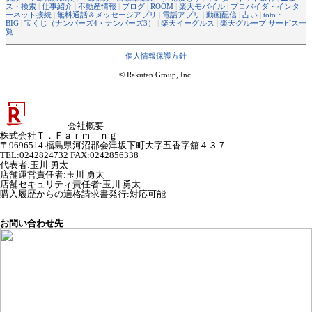
ス・検索
|
仕事紹介
|
不動産情報
|
ブログ
|
ROOM
|
楽天モバイル
|
プロバイダ・インタ
ーネット接続
|
無料通話＆メッセージアプリ
|
電話アプリ
|
動画配信
|
占い
|
toto・
BIG
|
宝くじ（ナンバーズ4・ナンバーズ3）
|
楽天イーグルス
|
楽天グループ サービス一
覧
個人情報保護方針
© Rakuten Group, Inc.
会社概要
株式会社Ｔ．Ｆａｒｍｉｎｇ
〒9696514 福島県河沼郡会津坂下町大字五香字舘４３７
TEL:0242824732 FAX:0242856338
代表者
:
玉川 勇太
店舗運営責任者
:
玉川 勇太
店舗セキュリティ責任者
:
玉川 勇太
購入履歴からの適格請求書発行:対応可能
お問い合わせ先