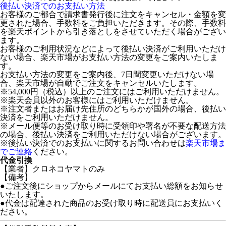
後払い決済でのお支払い方法
お客様のご都合で請求書発行後に注文をキャンセル・金額を変
更された場合、手数料をご負担いただきます。その際、手数料
を楽天ポイントから引き落としをさせていただく場合がござい
ます。
お客様のご利用状況などによって後払い決済がご利用いただけ
ない場合、楽天市場がお支払い方法の変更をご案内いたしま
す。
お支払い方法の変更をご案内後、7日間変更いただけない場
合、楽天市場が自動でご注文をキャンセルいたします。
※54,000円（税込）以上のご注文にはご利用いただけません。
※楽天会員以外のお客様にはご利用いただけません。
※注文者またはお届け先住所のどちらかが国外の場合、後払い
決済をご利用いただけません。
※メール便等のお受け取り時に受領印や署名が不要な配送方法
の場合、後払い決済をご利用いただけない場合がございます。
※後払い決済でのお支払いに関するお問い合わせは
楽天市場ま
でご連絡
ください。
代金引換
【業者】クロネコヤマトのみ
【備考】
●ご注文後にショップからメールにてお支払い総額をお知らせ
いたします。
●代金は配達された商品のお受け取り時に配送員にお支払いく
ださい。