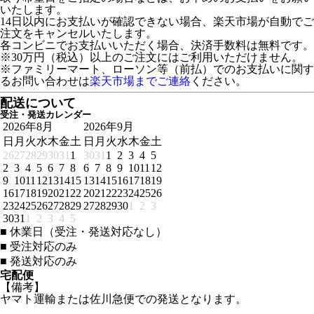
いたします。
14日以内にお支払いが確認できない場合、楽天市場が自動でご
注文をキャンセルいたします。
各コンビニでお支払いいただく場合、決済手数料は無料です。
※30万円（税込）以上のご注文にはご利用いただけません。
※ファミリーマート、ローソン等（前払）でのお支払いに関す
るお問い合わせは
楽天市場までご連絡
ください。
配送について
受注・発送カレンダー
2026年8月
2026年9月
日
月
火
水
木
金
土
日
月
火
水
木
金
土
26
27
28
29
30
31
1
30
31
1
2
3
4
5
2
3
4
5
6
7
8
6
7
8
9
10
11
12
9
10
11
12
13
14
15
13
14
15
16
17
18
19
16
17
18
19
20
21
22
20
21
22
23
24
25
26
23
24
25
26
27
28
29
27
28
29
30
1
2
3
30
31
1
2
3
4
5
■
休業日（受注・発送対応なし）
■
受注対応のみ
■
発送対応のみ
宅配便
【備考】
ヤマト運輸または佐川急便での発送となります。