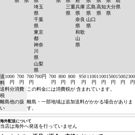
県
県
県
県
県
府
県
県
県
島
埼玉
三重
兵庫
広島
高知
大分
県
県
県
県
県
県
県
千葉
奈良
山口
県
県
県
東京
和歌
都
山
神奈
県
川
県
山梨
県
送
1000
700
700
700円
700
800
800
950
1100
1100
1500
1500
2300
円
円
円
円
円
円
円
円
円
円
円
円
料
送料分消費
この料金には消費税が 含まれています。
税
離島他の扱
離島・一部地域は追加送料がかかる場合がありま
い
す。
海外配送について
当店は海外へ発送を行っていません