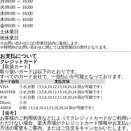
月
09:00 ～ 16:00
火
09:00 ～ 16:00
水
09:00 ～ 16:00
木
09:00 ～ 16:00
金
09:00 ～ 16:00
土
休業日
祝
休業日
※お問い合わせには3営業日以内に返信します。
※時間外のお問い合わせに関しては翌営業日の受付となります。
お支払について
クレジットカード
【取扱カード】
取り扱いカードは以下のとおりです。
すべてのカード会社で、一括払いが可能となっております。
カード会社
支払方法
VISA
リボ,分割（3,5,6,10,12,15,18,20,24 回が可能です）
MASTER
リボ,分割（3,5,6,10,12,15,18,20,24 回が可能です）
JCB
リボ,分割（3,5,6,10,12,15,18,20,24 回が可能です）
Diners
リボ
AMEX
分割（3,5,6,10,12,15,18,20,24 回が可能です）
【備考】
お客様のご利用状況などによってクレジットカードがご利用い
ただけない場合、楽天市場がクレジットカード情報やお支払い
方法の変更をご案内、またはご注文をキャンセルいたします。