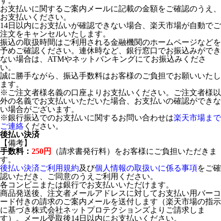
す。
お支払いに関するご案内メールに記載の金額をご確認のうえ、
お支払いください。
14日以内にお支払いが確認できない場合、楽天市場が自動でご
注文をキャンセルいたします。
振込の取扱時間はご利用される金融機関のホームページなどを
予めご確認ください。連休時など、銀行窓口でお振込みができ
ない場合は、ATMやネットバンキングにてお振込みくださ
い。
誠に勝手ながら、振込手数料はお客様のご負担でお願いいたし
ます。
※ご注文者様名義の口座よりお支払いください。ご注文者様以
外の名義でお支払いいただいた場合、お支払いの確認ができな
い場合がございます。
※銀行振込でのお支払いに関するお問い合わせは
楽天市場まで
ご連絡
ください。
後払い決済
【備考】
手数料：
250円
（請求書発行料）をお客様にご負担いただきま
す。
後払い決済ご利用規約
及び
個人情報の取扱いに係る事項
をご確
認いただき、ご同意のうえご利用ください。
各コンビニまたは銀行でお支払いいただけます。
商品発送後、注文者メールアドレスに対してお支払い用バーコ
ード付きの請求のご案内メールを送付します（楽天市場の指示
に基づき株式会社ネットプロテクションズよりご請求しま
す）。メール受取後14日以内にお支払いください。