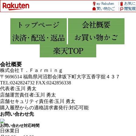
会社概要
株式会社Ｔ．Ｆａｒｍｉｎｇ
〒9696514 福島県河沼郡会津坂下町大字五香字舘４３７
TEL:0242824732 FAX:0242856338
代表者:玉川 勇太
店舗運営責任者:玉川 勇太
店舗セキュリティ責任者:玉川 勇太
購入履歴からの適格請求書発行:対応可能
お問い合わせ先
お問い合わせ対応時間
日
休業日