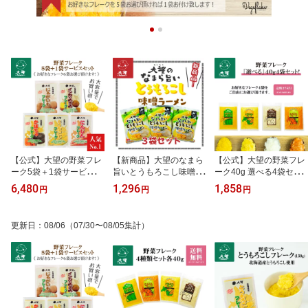
【公式】大望の野菜フレ
【新商品】大望のなまら
【公式】大望の野菜フレ
ーク5袋＋1袋サービス
旨いとうもろこし味噌ラ
ーク40g 選べる4袋セッ
（120g・130g・210g・
ーメン3袋セット
ト！
6,480
1,296
1,858
円
円
円
140g)合計6袋！送料無
料！ 料理/お菓子/スープ/
パン/離乳食/介護食/裏ご
更新日
：
08/06
（07/30〜08/05集計）
し/簡単/北海道/ベビーフ
ード