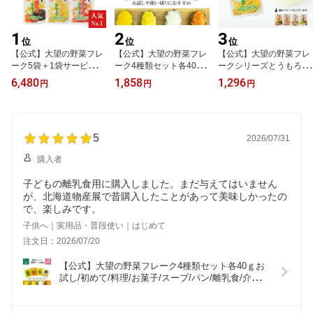
1
2
3
位
位
位
【公式】大望の野菜フレ
【公式】大望の野菜フレ
【公式】大望の野菜フレ
ーク5袋＋1袋サービス
ーク4種類セット各40gお
ークシリーズとうもろこ
（120g・130g・210g・
試し/初めて/料理/お菓子/
しフレーク（130g）
6,480
1,858
1,296
円
円
円
140g)合計6袋！送料無
スープ/パン/離乳食/介護
料！ 料理/お菓子/スープ/
食/かぼちゃ/とうもろこ
パン/離乳食/介護食/裏ご
し/にんじん/じゃがいも/
し/簡単/北海道/ベビーフ
送料無料/使い切り/裏ご
ード
5
し/簡単/北海道/ベビーフ
2026/07/31
ード
購入者
子どもの離乳食用に購入しました。まだ与えてはいません
が、北海道物産展で昔購入したことがあって美味しかったの
で、楽しみです。
子供へ｜実用品・普段使い｜はじめて
注文日：2026/07/20
【公式】大望の野菜フレーク4種類セット各40ｇお
試し/初めて/料理/お菓子/スープ/パン/離乳食/介護
食/かぼちゃ/とうもろこし/にんじん/じゃがいも/送
料無料/使い切り/裏ごし/簡単/北海道/ベビーフード