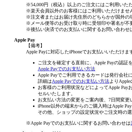
※54,000円（税込）以上のご注文にはご利用いた
※楽天会員以外のお客様にはご利用いただけませ
※注文者またはお届け先住所のどちらかが国外の
※メール便等のお受け取り時に受領印や署名が不
※後払い決済でのお支払いに関するお問い合わせ
Apple Pay
【備考】
Apple Payに対応したiPhoneでお支払いいただけま
ご注文を確定する直前に、Apple Payの認
Apple Payでのお支払い方法
Apple Payでご利用できるカードは発行会
詳細は
Apple Payでのお支払い方法
よりApp
お客様のご利用状況などによってApple 
セルいたします。
お支払い方法の変更をご案内後、7日間変更
iPhone以外の端末からのご購入時はApple
その他、ショップの設定状況やご注文時の選択
※Apple Payでのお支払いに関するお問い合わせは