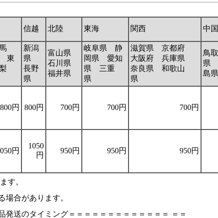
信越
北陸
東海
関西
中
馬
新潟
岐阜県 静
滋賀県 京都府
富山県
鳥
 東
県
岡県 愛知
大阪府 兵庫県
石川県
県
梨
長野
県 三重
奈良県 和歌山
福井県
島
県
県
県
800円
800円
700円
700円
700円
1050
1050円
950円
950円
950円
円
います。
る場合があります。
品発送のタイミング＝＝＝＝＝＝＝＝＝＝＝＝＝ ＝＝