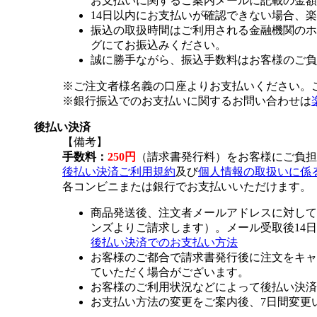
お支払いに関するご案内メールに記載の金額
14日以内にお支払いが確認できない場合、
振込の取扱時間はご利用される金融機関のホ
グにてお振込みください。
誠に勝手ながら、振込手数料はお客様のご負
※ご注文者様名義の口座よりお支払いください。
※銀行振込でのお支払いに関するお問い合わせは
後払い決済
【備考】
手数料：
250円
（請求書発行料）をお客様にご負担
後払い決済ご利用規約
及び
個人情報の取扱いに係
各コンビニまたは銀行でお支払いいただけます。
商品発送後、注文者メールアドレスに対して
ンズよりご請求します）。メール受取後14
後払い決済でのお支払い方法
お客様のご都合で請求書発行後に注文をキャ
ていただく場合がございます。
お客様のご利用状況などによって後払い決済
お支払い方法の変更をご案内後、7日間変更