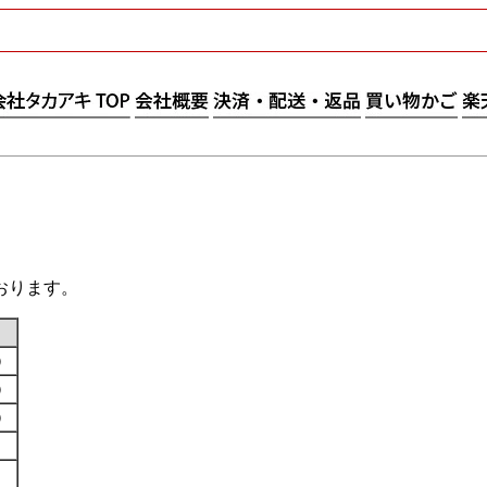
おります。
す）
す）
す）