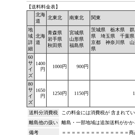
【送料料金表】
北海
北東北
南東北
関東
道
地
茨城県 栃木県 群
青森県
宮城県
域
北海
県 埼玉県 千葉県
岩手県
山形県
詳
道
京都 神奈川県 山
秋田県
福島県
細
県
60
サ
1400
1000円
900円
イ
円
ズ
80
サ
1650
1250円
1150円
イ
円
ズ
送料分消費税
この料金には消費税が 含まれて
離島他の扱い
離島・一部地域は追加送料がかか
備考
＝＝＝＝＝＝＝＝＝＝＝＝＝＝商