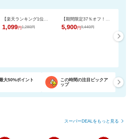
【楽天ランキング1位獲得！】靴下に貼れるお名前シール大容量66個 選べる3色セット
【期間限定37％オフ！】エアラブ4プラス ファンシート ベビーカーの暑さ対策
1,099
5,900
1,280円
9,440円
円
円
最大50%ポイント
この時間の注目ピックア
ップ
スーパーDEALをもっと見る