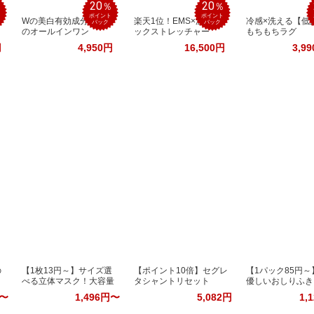
20
20
％
％
％
ポイント
ポイント
Wの美白有効成分配合
楽天1位！EMS×温熱ネ
冷感×洗える【低
バック
バック
のオールインワン
ックストレッチャー
もちもちラグ
円
4,950円
16,500円
3,9
の
【1枚13円～】サイズ選
【ポイント10倍】セグレ
【1パック85円～
べる立体マスク！大容量
タシャントリセット
優しいおしりふき
円〜
1,496円〜
5,082円
1,