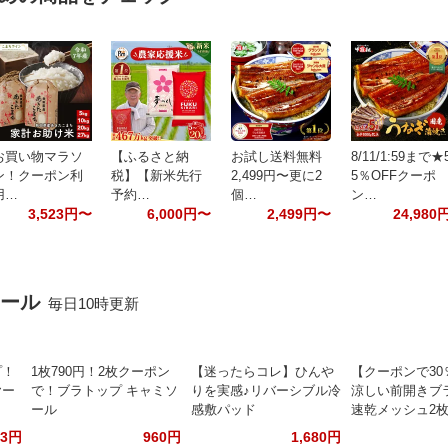
お買い物マラソ
【ふるさと納
お試し送料無料
8/11/1:59まで★
ン！クーポン利
税】【新米先行
2,499円〜更に2
5％OFFクーポ
用…
予約…
個…
ン…
3,523円〜
6,000円〜
2,499円〜
24,980
セール
毎日10時更新
プ！
1枚790円！2枚クーポン
【迷ったらコレ】ひんや
【クーポンで30
ヤー
で！ブラトップ キャミソ
りを実感♪リバーシブル冷
涼しい前開きブ
ール
感敷パッド
速乾メッシュ2
93円
960円
1,680円