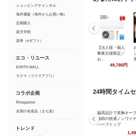
ショッピングチャンネル
海外通販（海外からお買い物）
定期購入
楽天学割
楽券（eギフト）
【法人様・個人
事業主様限定／
エコ・リユース
お…
49,780円
EARTH MALL
ラクマ（フリマアプリ）
24時間タイム
コラボ企画
Rmagazine
全国の名産品（まち楽）
脇高設計で美胸キー
福助の快適ノンワイ
ハーフトップ
トレンド
1,4