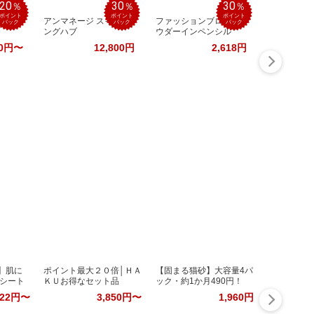
20
30
30
％
％
％
ポイント
ポイント
ポイント
反発】
アンマネージ スイッチ
ファッションブロウ パ
バック
バック
バック
ングハブ
ウダーインペンシル
90円〜
12,800円
2,618円
】肌に
ポイント最大２０倍│ＨＡ
【固まる猫砂】大容量4パ
シート
ＫＵお得なセット品
ック・約1か月490円！
122円〜
3,850円〜
1,960円