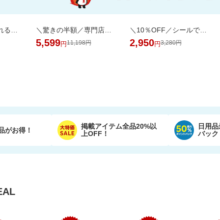
SNSで話題！めくれる小物ポーチ★本のようにパラパラめくれて、見やすく整理収納♪
＼驚きの半額／専門店のワンランク上の芳醇な香りと深いコクの金と銀の濃い味珈琲福袋
＼10％OFF／シールで貼るだけ！壁に固定★見守りカメラ ペット・留守番・屋内防犯にも
5,599
2,950
11,198円
3,280円
円
円
掲載アイテム全品20%以
日用品
品がお得！
上OFF！
バック
AL