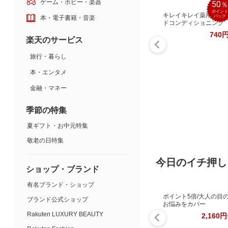
ゲーム・ホビー・楽器
50
ポイント
キレイキレイ薬用ハン
バック
本・電子書籍・音楽
ドコンディショニング
740
楽天のサービス
旅行・暮らし
本・エンタメ
金融・マネー
季節の特集
夏ギフト・お中元特集
敬老の日特集
今日のイチ押し
ショップ・ブランド
有名ブランド・ショップ
ポイント5倍/大人の目
ブランド公式ショップ
お悩みをカバー
Rakuten LUXURY BEAUTY
2,160