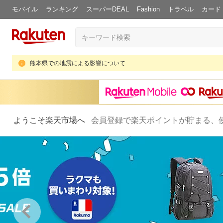
モバイル
ランキング
スーパーDEAL
Fashion
トラベル
カード
熊本県での地震による影響について
ようこそ楽天市場へ
会員登録で楽天ポイントが貯まる、