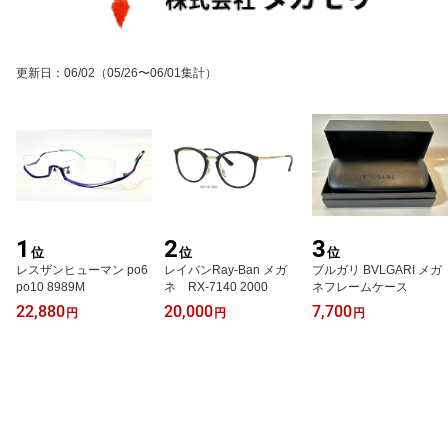
更新日
：
06/02
（05/26〜06/01集計）
1
2
3
位
位
位
レスザンヒューマン po6
レイバンRay-Ban メガ
ブルガリ BVLGARI メガ
po10 8989M
ネ RX-7140 2000
ネフレームケース
22,880
20,000
7,700
円
円
円