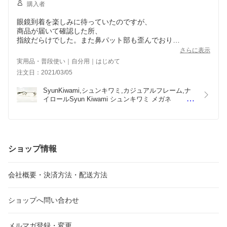
購入者
眼鏡到着を楽しみに待っていたのですが、
商品が届いて確認した所、
指紋だらけでした。また鼻パット部も歪んでおり
安い買い物ではないだけに
さらに表示
大変残念です。
実用品・普段使い｜自分用｜はじめて
梱包前に商売する以上
注文日：2021/03/05
クリーニングであったり、歪みがないかの確認はすべきと思
います。
SyunKiwami,シュンキワミ,カジュアルフレーム,ナ
今後他の方が不快な思いをしない様
イロールSyun Kiwami シュンキワミ メガネ 　　　
早急に改善して頂きたいです。
ナイロール　KM-0805 C-201
ショップ情報
会社概要・決済方法・配送方法
ショップへ問い合わせ
メルマガ登録・変更