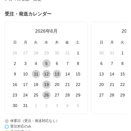
受注・発送カレンダー
2026年8月
20
日
月
火
水
木
金
土
日
月
火
26
27
28
29
30
31
1
30
31
1
2
3
4
5
6
7
8
6
7
8
9
10
11
12
13
14
15
13
14
15
16
17
18
19
20
21
22
20
21
22
23
24
25
26
27
28
29
27
28
29
30
31
1
2
3
4
5
休業日（受注・発送対応なし）
受注対応のみ