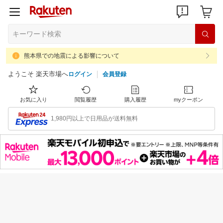
熊本県での地震による影響について
ようこそ 楽天市場へ
ログイン
会員登録
お気に入り
閲覧履歴
購入履歴
myクーポン
1,980円以上で日用品が送料無料