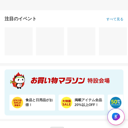
注目のイベント
すべて見る
食品と日用品がお
掲載アイテム全品
日
得！
20%以上OFF！
ポ