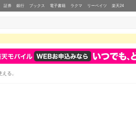
証券
銀行
ブックス
電子書籍
ラクマ
リーベイツ
楽天24
使える。