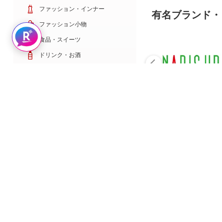
ファッション・インナー
有名ブランド・
ファッション小物
Rakuten AIで探す
食品・スイーツ
ドリンク・お酒
日用雑貨・キッチン用品
コスメ・健康・医薬品
キッズ・ベビー・玩具
家電・TV・カメラ
PC・スマホ・通信
スポーツ・ゴルフ
車・バイク
インテリア・寝具・収納
ペット・花・DIY工具
サービス・リフォーム