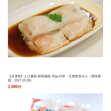
【冷凍便】えび腸粉 鮮蝦腸粉 45gx10本 広東飲茶点心（賞味期
限：2027.05.08）
2,080
円