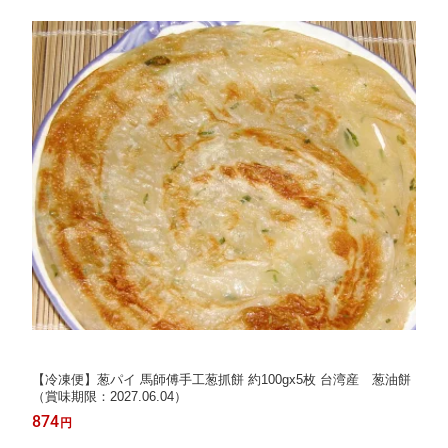
【冷凍便】葱パイ 馬師傅手工葱抓餅 約100gx5枚 台湾産 葱油餅
（賞味期限：2027.06.04）
874
円