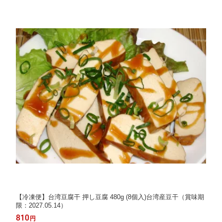
【冷凍便】台湾豆腐干 押し豆腐 480g (8個入)台湾産豆干（賞味期
限：2027.05.14）
810
円