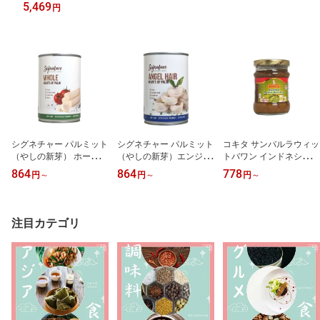
5,469
円
シグネチャー パルミット
シグネチャー パルミット
コキタ サンバルラウィッ
（やしの新芽） ホール 4
（やしの新芽）エンジェ
トバワン インドネシア産
00g 缶詰 エクアドル産
ルヘアー カット麺状 400
200g（賞味期限：2027.
864
864
778
円
～
円
～
円
～
（賞味期限：2029.06.2
g 缶詰 エクアドル産（賞
12.19）
3）
味期限：2026.12）
注目カテゴリ