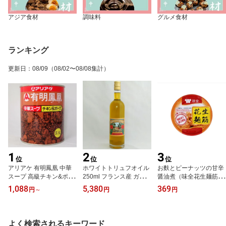
アジア食材
調味料
グルメ食材
ランキング
更新日
：
08/09
（08/02〜08/08集計）
1
2
3
位
位
位
アリアケ 有明鳳凰 中華
ホワイトトリュフオイル
お麩とピーナッツの甘辛
スープ 高級チキン&ポー
250ml フランス産 ガイヤ
醤油煮（味全花生麺筋）
ク 810g（賞味期限：202
ール 白トリュフオイル
170g 台湾産（賞味期
1,088
5,380
369
円
～
円
円
8.02.20）
（賞味期限：2027.10.1
限：2029.03.04）
7）
よく検索されるキーワード