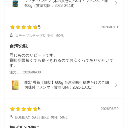
フィナ ウンピン (木の実せんべい) インドネシア産 
400g（賞味期限：2028.04.18）
5
2026/07/11
ステップステップR
男性
60代
台湾の味
同じもののリピートです。
賞味期限短くても食べきれるのでお安くってありがたいで
す。
注文日：2026/06/30
龍宏 香筍【細切】600g 台湾産味付穂先たけのこ細
切味付けメンマ（賞味期限：2026.10.31）
5
2026/06/30
BOMBAY_SAPPHIRE
男性
50代
揚げると2倍に