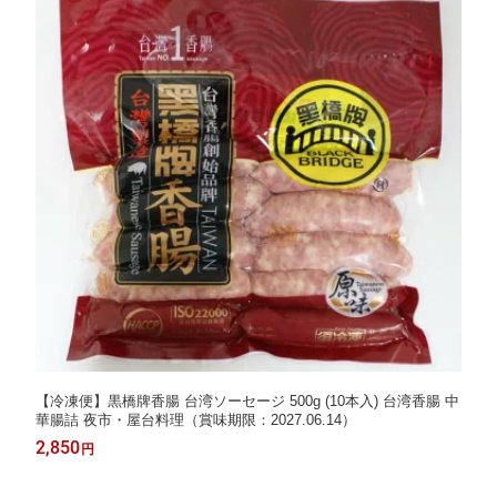
【冷凍便】黒橋牌香腸 台湾ソーセージ 500g (10本入) 台湾香腸 中
華腸詰 夜市・屋台料理（賞味期限：2027.06.14）
2,850
円