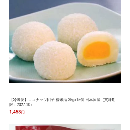
【冷凍便】ココナッツ団子 糯米滋 35gx15個 日本国産（賞味期
限：2027.10）
1,458
円