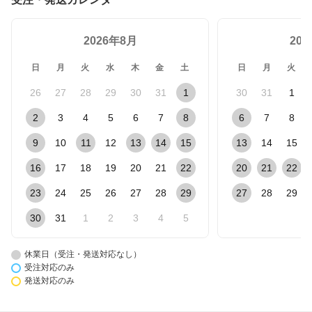
2026年8月
20
日
月
火
水
木
金
土
日
月
火
26
27
28
29
30
31
1
30
31
1
2
3
4
5
6
7
8
6
7
8
9
10
11
12
13
14
15
13
14
15
16
17
18
19
20
21
22
20
21
22
23
24
25
26
27
28
29
27
28
29
30
31
1
2
3
4
5
休業日（受注・発送対応なし）
受注対応のみ
発送対応のみ