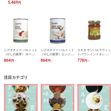
5,469
円
シグネチャー パルミット
シグネチャー パルミット
コキタ サンバルラウィッ
（やしの新芽） ホール 4
（やしの新芽）エンジェ
トバワン インドネシア産
00g 缶詰 エクアドル産
ルヘアー カット麺状 400
200g（賞味期限：2027.
864
864
778
円
～
円
～
円
～
（賞味期限：2029.06.2
g 缶詰 エクアドル産（賞
12.19）
3）
味期限：2026.12）
注目カテゴリ