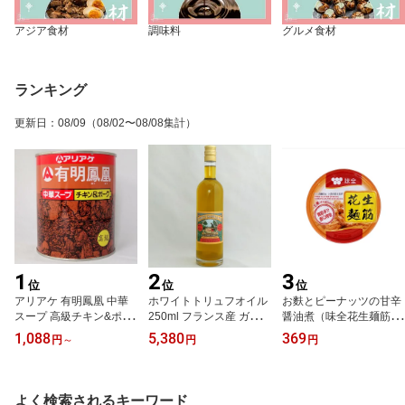
アジア食材
調味料
グルメ食材
ランキング
更新日
：
08/09
（08/02〜08/08集計）
1
2
3
位
位
位
アリアケ 有明鳳凰 中華
ホワイトトリュフオイル
お麩とピーナッツの甘辛
スープ 高級チキン&ポー
250ml フランス産 ガイヤ
醤油煮（味全花生麺筋）
ク 810g（賞味期限：202
ール 白トリュフオイル
170g 台湾産（賞味期
1,088
5,380
369
円
～
円
円
8.02.20）
（賞味期限：2027.10.1
限：2029.03.04）
7）
よく検索されるキーワード