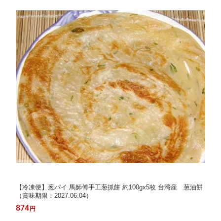
【冷凍便】葱パイ 馬師傅手工葱抓餅 約100gx5枚 台湾産 葱油餅
（賞味期限：2027.06.04）
874
円