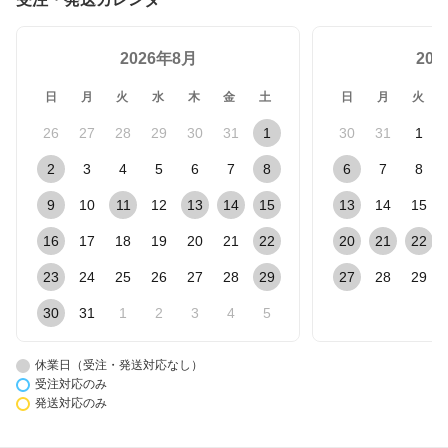
2026年8月
20
日
月
火
水
木
金
土
日
月
火
26
27
28
29
30
31
1
30
31
1
2
3
4
5
6
7
8
6
7
8
9
10
11
12
13
14
15
13
14
15
16
17
18
19
20
21
22
20
21
22
23
24
25
26
27
28
29
27
28
29
30
31
1
2
3
4
5
休業日（受注・発送対応なし）
受注対応のみ
発送対応のみ