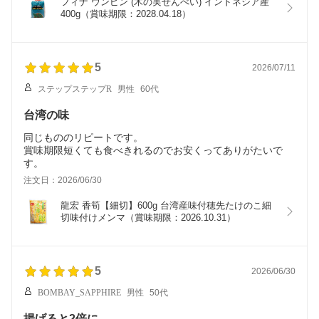
フィナ ウンピン (木の実せんべい) インドネシア産 
400g（賞味期限：2028.04.18）
5
2026/07/11
ステップステップR
男性
60代
台湾の味
同じもののリピートです。
賞味期限短くても食べきれるのでお安くってありがたいで
す。
注文日：2026/06/30
龍宏 香筍【細切】600g 台湾産味付穂先たけのこ細
切味付けメンマ（賞味期限：2026.10.31）
5
2026/06/30
BOMBAY_SAPPHIRE
男性
50代
揚げると2倍に