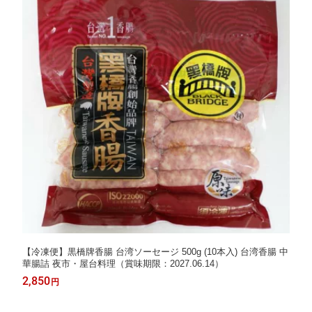
【冷凍便】黒橋牌香腸 台湾ソーセージ 500g (10本入) 台湾香腸 中
華腸詰 夜市・屋台料理（賞味期限：2027.06.14）
2,850
円