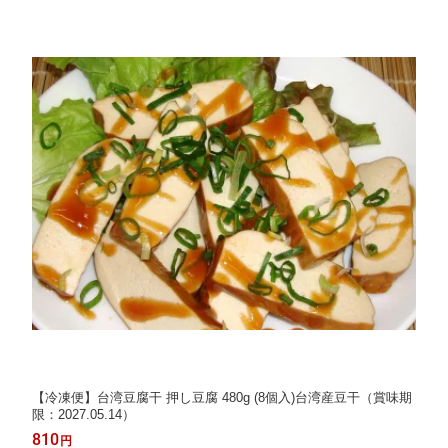
【冷凍便】台湾豆腐干 押し豆腐 480g (8個入)台湾産豆干（賞味期
限：2027.05.14）
810
円