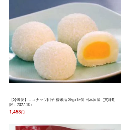
【冷凍便】ココナッツ団子 糯米滋 35gx15個 日本国産（賞味期
限：2027.10）
1,458
円