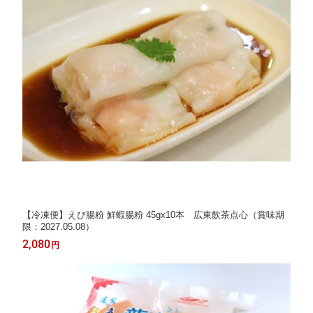
【冷凍便】えび腸粉 鮮蝦腸粉 45gx10本 広東飲茶点心（賞味期
限：2027.05.08）
2,080
円