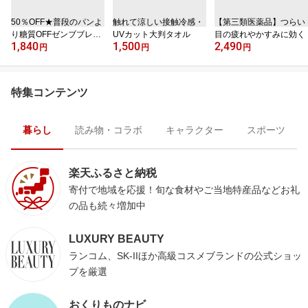
50％OFF★普段のパンよ
触れて涼しい接触冷感・
【第三類医薬品】つらい
り糖質OFFゼンブブレッ
UVカット大判タオル
目の疲れやかすみに効く
1,840
1,500
2,490
ド
円
円
円
特集コンテンツ
暮らし
読み物・コラボ
キャラクター
スポーツ
楽天ふるさと納税
寄付で地域を応援！旬な食材やご当地特産品などお礼
の品も続々増加中
LUXURY BEAUTY
ランコム、SK-IIほか高級コスメブランドの公式ショッ
プを厳選
おくりものナビ