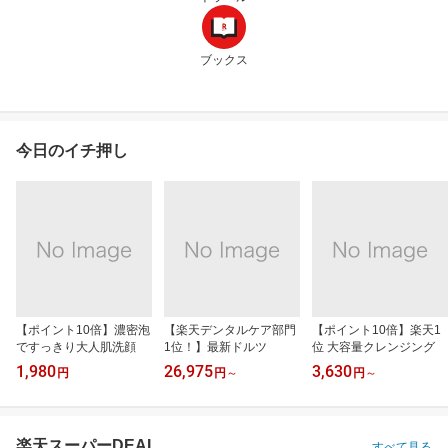
ブックス
今日のイチ押し
【ポイント10倍】濃密泡
【楽天デンタルケア部門
【ポイント10倍】楽天1
ですっきり大人肌洗顔
1位！】最新ドルツ
位 大容量クレンジング
1,980
26,975
3,630
円
円
～
円
～
楽天スーパーDEAL
すべて見る