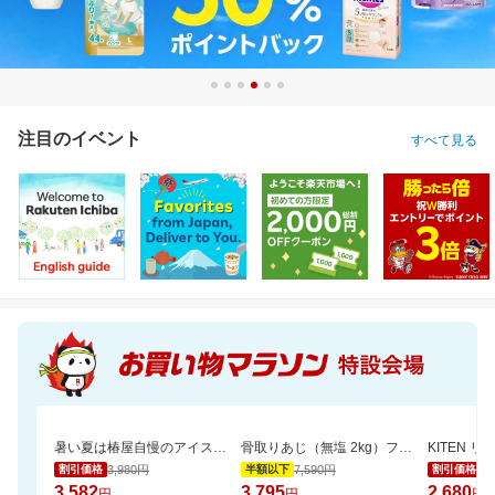
注目のイベント
すべて見る
暑い夏は椿屋自慢のアイスコーヒーで涼やかに。組合せ選べるアイスコーヒー2本セット
骨取りあじ（無塩 2kg）フライや南蛮漬けにおすすめ【骨取り魚の飯田商店】
KITEN 
3,980円
7,590円
2,
割引価格
半額以下
割引価格
3,582
3,795
2,680
円
円
円