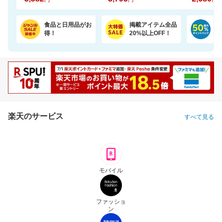
食品と日用品がお
掲載アイテム全品
日
得！
20%以上OFF！
ポ
楽天のサービス
すべて見る
モバイル
ファッショ
ン