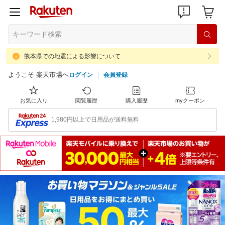
熊本県での地震による影響について
ようこそ 楽天市場へ
ログイン
会員登録
お気に入り
閲覧履歴
購入履歴
myクーポン
1,980円以上で日用品が送料無料