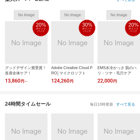
No Image
No Image
No Image
20%
30%
20%
ポイント
ポイント
ポイント
バック
バック
バック
グッドデザイン賞受賞！
Adobe Creative Cloud P
EMS水冷かっさ 肌のハ
首肩全体ケア！
RO│マイクロソフト
リ・ツヤ・毛穴ケア
13,860
124,260
22,000
円
～
円
円
24時間タイムセール
毎日10時更新
すべて見る