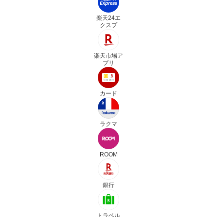
楽天24エ
クスプ
楽天市場ア
プリ
カード
ラクマ
ROOM
銀行
トラベル