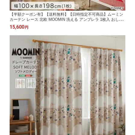
【半額クーポン有】【送料無料】【日時指定不可商品】ムーミン
カーテン レース 北欧 MOOMIN 洗える アンブレラ 1枚入 おしゃ
れ ウォッシャブル リビング 子供部屋 引越し 新生活 レースカー
15,600
円
テン シアーカーテン アンブレラ 1枚入 日本製 100×198cm×1枚