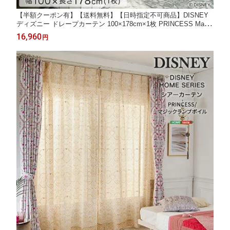
【半額クーポン有】【送料無料】【日時指定不可商品】DISNEY
ディズニー ドレープカーテン 100×178cm×1枚 PRINCESS Magic
lamp プリンセス マジックランプ ドレープカーテン カーテン レ
16,960
円
ース 洗える 1枚入 おしゃれ ウォッシャブル リビング #ディズニ
ー