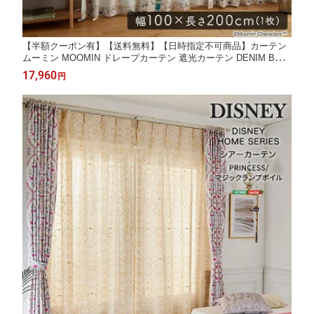
【半額クーポン有】【送料無料】【日時指定不可商品】カーテン
ムーミン MOOMIN ドレープカーテン 遮光カーテン DENIM BOR
DER デニムボーダー 日本製 遮光2級 ウォッシャブル 形状記憶加
17,960
円
工北欧 おしゃれ 100×200cm×1枚【ソフトメロディー】