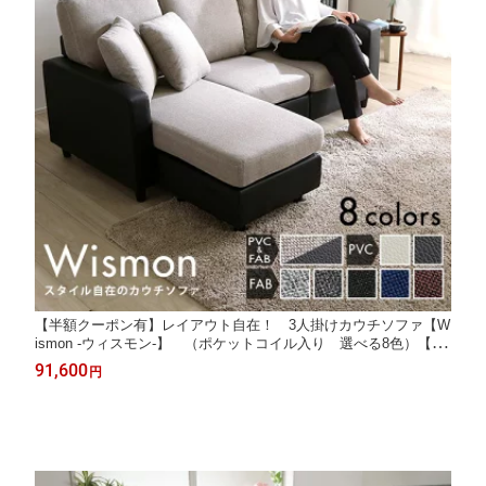
【半額クーポン有】レイアウト自在！ 3人掛けカウチソファ【W
ismon -ウィスモン-】 （ポケットコイル入り 選べる8色）【送
料無料】【日時指定不可商品】3人掛けカウチソファー
91,600
円