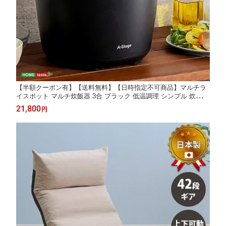
【半額クーポン有】【送料無料】【日時指定不可商品】マルチラ
イスポット マルチ炊飯器 3合 ブラック 低温調理 シンプル 炊飯器
タッチパネル式 LED天板 厚釜仕様 macaroni監修のレシピ付 煮込
21,800
円
み 家電 調理器具 一人暮らし