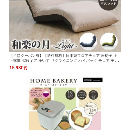
【半額クーポン有】【送料無料】日本製フロアチェア 座椅子 上
下稼働 42段ギア 座いす リクライニング ハイバック チェア チェ
アー 1人掛け ソファー ソファ 座イス クッション 折りたたみ 折
15,980
円
り畳み 低反発 北欧【沖縄・離島へは配送できません】