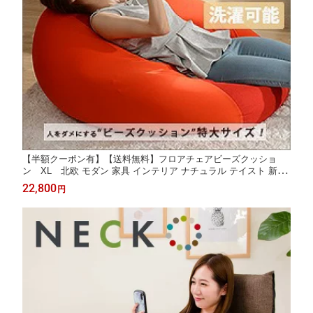
【半額クーポン有】【送料無料】フロアチェアビーズクッショ
ン XL 北欧 モダン 家具 インテリア ナチュラル テイスト 新生
活 オススメ 雑貨 特大XL やわらかスムースニット生地とマイクロ
22,800
円
ビーズの極上の組み合わせ デニム生地 国産