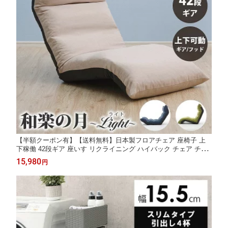
【半額クーポン有】【送料無料】日本製フロアチェア 座椅子 上
下稼働 42段ギア 座いす リクライニング ハイバック チェア チェ
アー 1人掛け ソファー ソファ 座イス クッション 折りたたみ 折
15,980
円
り畳み 低反発 北欧【沖縄・離島へは配送できません】