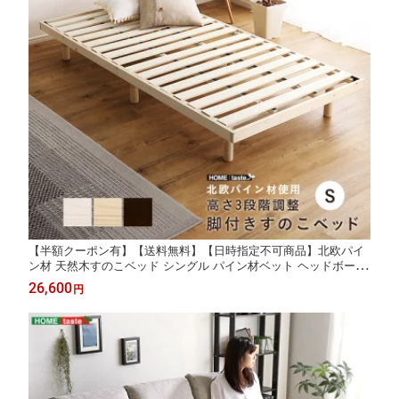
【半額クーポン有】【送料無料】【日時指定不可商品】北欧パイ
ン材 天然木すのこベッド シングル パイン材ベット ヘッドボード
レス ベッド 天然木 シンプル 北欧風インテリア 低ホルムアルデヒ
26,600
円
ド Fフォースター