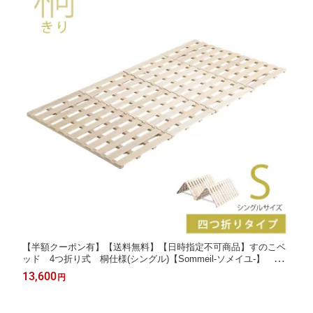
【半額クーポン有】【送料無料】【日時指定不可商品】すのこベ
ッド 4つ折り式 桐仕様(シングル)【Sommeil-ソメイユ-】 ベ
ッド 折りたたみ 折り畳み すのこベッド 桐 すのこ 四つ
13,600
円
折り 木製 湿気