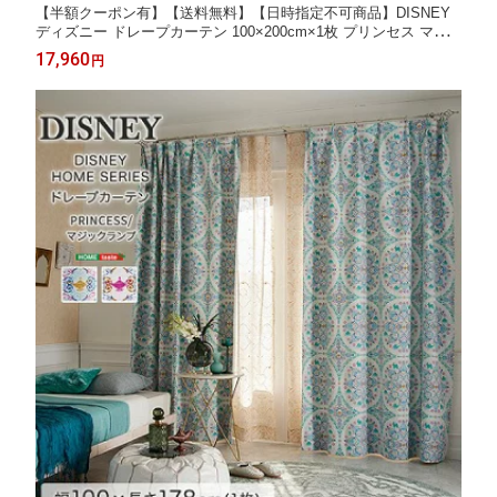
【半額クーポン有】【送料無料】【日時指定不可商品】DISNEY
ディズニー ドレープカーテン 100×200cm×1枚 プリンセス マジ
ックランプ ドレープカーテン カーテン レース 洗える 1枚入 おし
17,960
円
ゃれ ウォッシャブル リビング #ディズニー