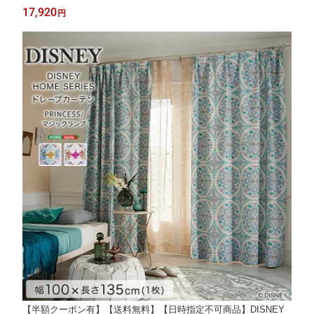
収納 棚 アクリル かわいい おしゃれ コレクション収納 グッズ収
17,920
円
納 ペンライト うちわ 収納 アクスタ アクリルスタンド
【半額クーポン有】【送料無料】【日時指定不可商品】DISNEY