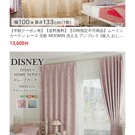
【半額クーポン有】【送料無料】【日時指定不可商品】ムーミン
カーテン レース 北欧 MOOMIN 洗える アンブレラ 1枚入 おしゃ
れ ウォッシャブル リビング 子供部屋 引越し 新生活 レースカー
13,600
円
テン シアーカーテン アンブレラ 1枚入 日本製 100×133cm×1枚