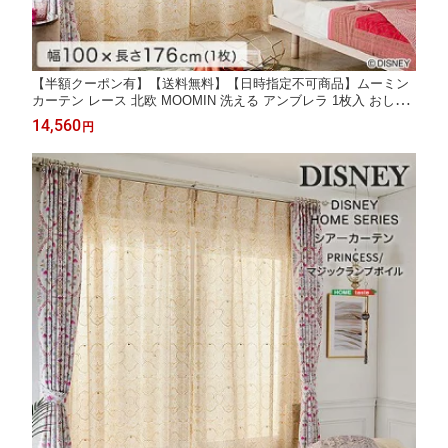
【半額クーポン有】【送料無料】【日時指定不可商品】ムーミン
カーテン レース 北欧 MOOMIN 洗える アンブレラ 1枚入 おしゃ
れ ウォッシャブル リビング 子供部屋 引越し 新生活 レースカー
14,560
円
テン シアーカーテン アンブレラ 1枚入 日本製 100×176cm×1枚