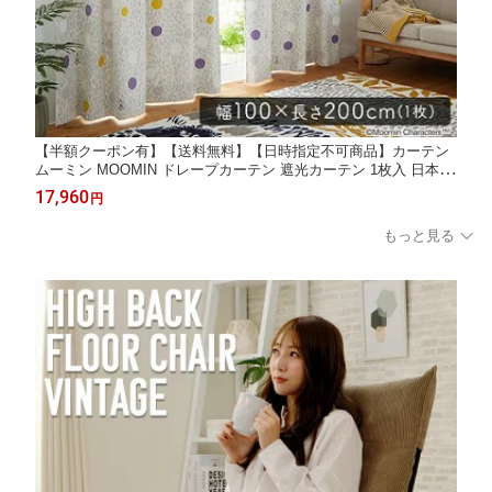
【半額クーポン有】【送料無料】【日時指定不可商品】カーテン
ムーミン MOOMIN ドレープカーテン 遮光カーテン 1枚入 日本製
遮光2級 ウォッシャブル 形状記憶加工北欧 おしゃれ 100×200cm
17,960
円
×1枚【COLOR CIRCLE カラーサークル】
もっと見る