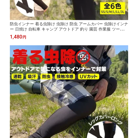
防虫インナー 着る虫除け 虫除け 防虫 アームカバー 虫除けインナ
ー 日焼け 自転車 キャンプ アウトドア 釣り 園芸 作業服 ツーリン
グ サイクリング SS S M L LL 3L インナー
1,480
円