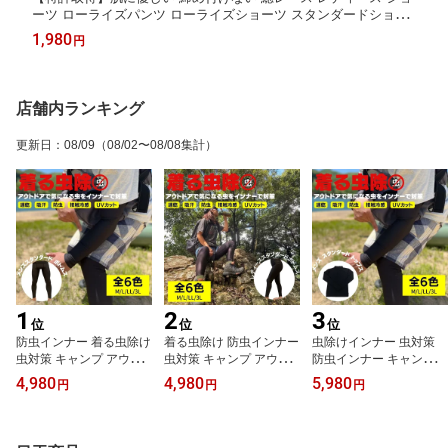
ーツ ローライズパンツ ローライズショーツ スタンダードショー
ツ 1分丈ショーツ S M L LL 3L アウターに響かない ショーツ 日本
1,980
円
製 ナイトウェア
店舗内ランキング
更新日
：
08/09
（08/02〜08/08集計）
1
2
3
位
位
位
防虫インナー 着る虫除け
着る虫除け 防虫インナー
虫除けインナー 虫対策
虫対策 キャンプ アウト
虫対策 キャンプ アウト
防虫インナー キャンプ
ドア 園芸 釣り 作業服 ア
ドア 園芸 ランニング 作
アウトドア 園芸 釣り 作
4,980
4,980
5,980
円
円
円
ンジャン レギンス メン
業服 レディース レギン
業服 インナーウェア メ
ズ パッチ ももひき M L L
ス パンスト M L LL 3L
ンズ レディース キッズ
L 3L
M L LL L 3L