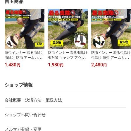
目玉商品
防虫インナー 着る虫除け
防虫インナー 着る虫除け
防虫インナー 着る虫除け
虫除け 防虫 アームカバ
虫対策 キャンプ アウト
虫除け 防虫 アームカバ
ー 虫除けインナー 日焼
ドア 園芸 作業服 レディ
ー 虫除けインナー 日焼
1,480
1,980
2,480
円
円
円
け 自転車 キャンプ アウ
ース メンズ レギンス レ
け 自転車 キャンプ アウ
トドア 釣り 園芸 作業服
ッグカバー SS S M L LL
トドア 釣り 園芸 作業服
ツーリング サイクリング
3L
ツーリング サイクリング
SS S M L LL 3L インナー
SS S M L LL 3L
ショップ情報
会社概要・決済方法・配送方法
ショップへ問い合わせ
メルマガ登録・変更