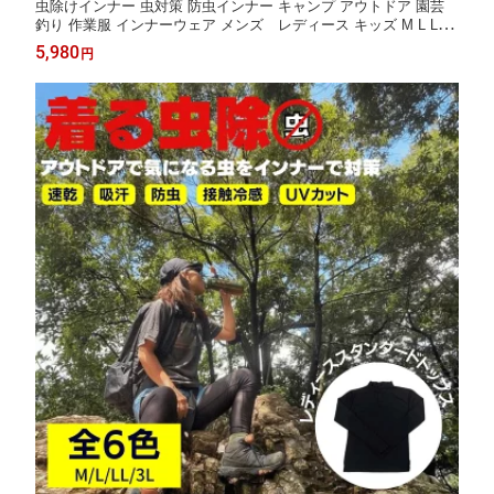
虫除けインナー 虫対策 防虫インナー キャンプ アウトドア 園芸
釣り 作業服 インナーウェア メンズ レディース キッズ M L LL L
3L
5,980
円