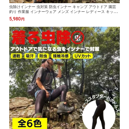
虫除けインナー 虫対策 防虫インナー キャンプ アウトドア 園芸
釣り 作業服 インナーウェア メンズ インナー レディース キッズ
M L LL L 3L
5,980
円