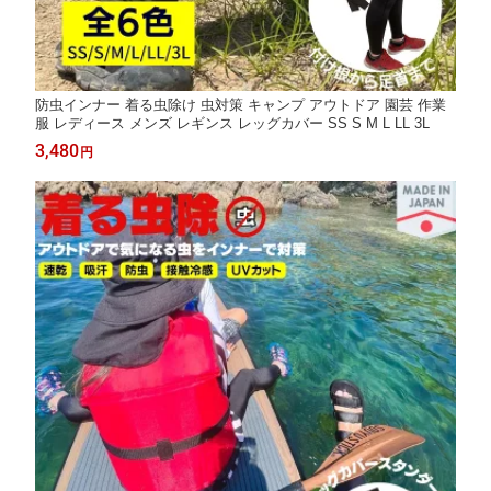
防虫インナー 着る虫除け 虫対策 キャンプ アウトドア 園芸 作業
服 レディース メンズ レギンス レッグカバー SS S M L LL 3L
3,480
円