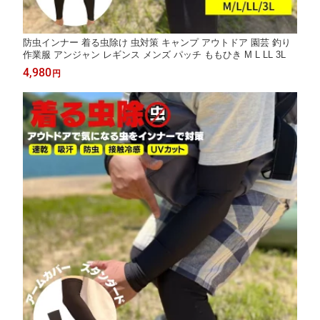
防虫インナー 着る虫除け 虫対策 キャンプ アウトドア 園芸 釣り
作業服 アンジャン レギンス メンズ パッチ ももひき M L LL 3L
4,980
円