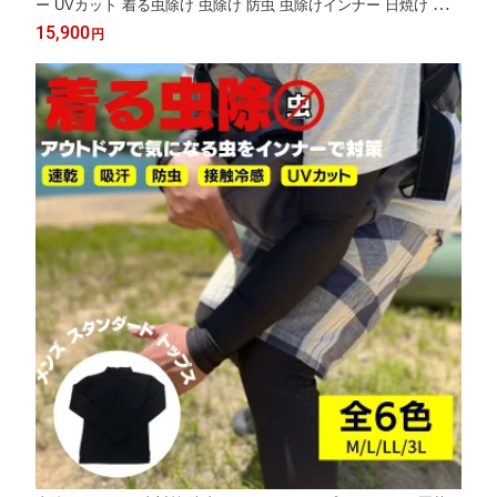
ー UVカット 着る虫除け 虫除け 防虫 虫除けインナー 日焼け 自転
車 キャンプ アウトドア 釣り 園芸 作業服 ツーリング サイクリン
15,900
円
グ M L LL インナー パーカー フード付き アウター レディース