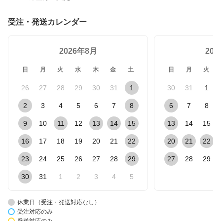
受注・発送カレンダー
2026年8月
20
日
月
火
水
木
金
土
日
月
火
26
27
28
29
30
31
1
30
31
1
2
3
4
5
6
7
8
6
7
8
9
10
11
12
13
14
15
13
14
15
16
17
18
19
20
21
22
20
21
22
23
24
25
26
27
28
29
27
28
29
30
31
1
2
3
4
5
休業日（受注・発送対応なし）
受注対応のみ
発送対応のみ