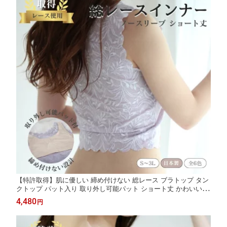
【特許取得】肌に優しい 締め付けない 総レース ブラトップ タン
クトップ パット入り 取り外し可能パット ショート丈 かわいい S
M L LL 3L
4,480
円