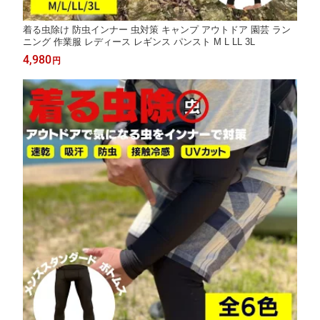
着る虫除け 防虫インナー 虫対策 キャンプ アウトドア 園芸 ラン
ニング 作業服 レディース レギンス パンスト M L LL 3L
4,980
円