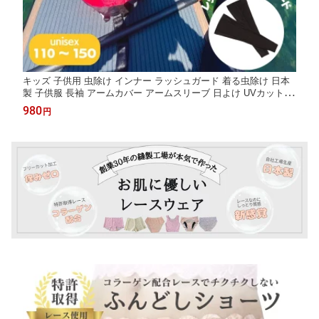
キッズ 子供用 虫除け インナー ラッシュガード 着る虫除け 日本
製 子供服 長袖 アームカバー アームスリーブ 日よけ UVカット キ
ャンプ 外遊び 水遊び トップス 男の子 女の子 遠足 登山 ピクニッ
980
円
ク