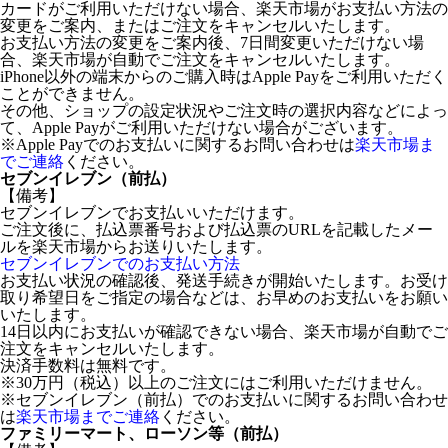
カードがご利用いただけない場合、楽天市場がお支払い方法の
変更をご案内、またはご注文をキャンセルいたします。
お支払い方法の変更をご案内後、7日間変更いただけない場
合、楽天市場が自動でご注文をキャンセルいたします。
iPhone以外の端末からのご購入時はApple Payをご利用いただく
ことができません。
その他、ショップの設定状況やご注文時の選択内容などによっ
て、Apple Payがご利用いただけない場合がございます。
※Apple Payでのお支払いに関するお問い合わせは
楽天市場ま
でご連絡
ください。
セブンイレブン（前払）
【備考】
セブンイレブンでお支払いいただけます。
ご注文後に、払込票番号および払込票のURLを記載したメー
ルを楽天市場からお送りいたします。
セブンイレブンでのお支払い方法
お支払い状況の確認後、発送手続きが開始いたします。お受け
取り希望日をご指定の場合などは、お早めのお支払いをお願い
いたします。
14日以内にお支払いが確認できない場合、楽天市場が自動でご
注文をキャンセルいたします。
決済手数料は無料です。
※30万円（税込）以上のご注文にはご利用いただけません。
※セブンイレブン（前払）でのお支払いに関するお問い合わせ
は
楽天市場までご連絡
ください。
ファミリーマート、ローソン等（前払）