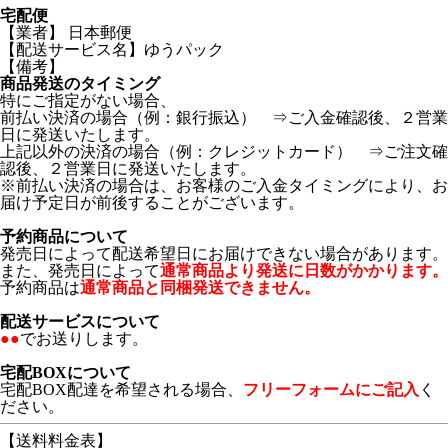
宅配便
【業者】 日本郵便
【配送サービス名】ゆうパック
【備考】
商品発送のタイミング
特にご指定がない場合、
前払い決済の場合（例：銀行振込） ⇒ご入金確認後、２営業
日に発送いたします。
上記以外の決済の場合（例：クレジットカード） ⇒ご注文確
認後、２営業日に発送いたします。
※前払い決済の場合は、お客様のご入金タイミングにより、お
届け予定日が前後することがございます。
予約商品について
発売日によって配送希望日にお届けできない場合があります。
また、発売日によって
通常商品より発送に日数がかかります。
予約商品は
通常商品と同梱発送できません。
配送サービスについて
●●
でお送りします。
宅配BOXについて
宅配BOX配達を希望される場合、
フリーフォームにご記入
く
ださい。
【送料料金表】