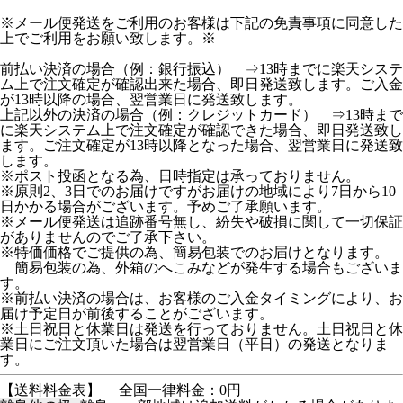
※メール便発送をご利用のお客様は下記の免責事項に同意した
上でご利用をお願い致します。※
前払い決済の場合（例：銀行振込） ⇒13時までに楽天システ
ム上で注文確定が確認出来た場合、即日発送致します。ご入金
が13時以降の場合、翌営業日に発送致します。
上記以外の決済の場合（例：クレジットカード） ⇒13時まで
に楽天システム上で注文確定が確認できた場合、即日発送致し
ます。ご注文確定が13時以降となった場合、翌営業日に発送致
します。
※ポスト投函となる為、日時指定は承っておりません。
※原則2、3日でのお届けですがお届けの地域により7日から10
日かかる場合がございます。予めご了承願います。
※メール便発送は追跡番号無し、紛失や破損に関して一切保証
がありませんのでご了承下さい。
※特価価格でご提供の為、簡易包装でのお届けとなります。
簡易包装の為、外箱のへこみなどが発生する場合もございま
す。
※前払い決済の場合は、お客様のご入金タイミングにより、お
届け予定日が前後することがございます。
※土日祝日と休業日は発送を行っておりません。土日祝日と休
業日にご注文頂いた場合は翌営業日（平日）の発送となりま
す。
【送料料金表】
全国一律料金：0円