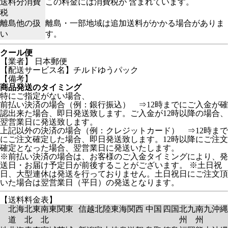
送料分消費
この料金には消費税が 含まれています。
税
離島他の扱
離島・一部地域は追加送料がかかる場合がありま
い
す。
クール便
【業者】 日本郵便
【配送サービス名】チルドゆうパック
【備考】
商品発送のタイミング
特にご指定がない場合、
前払い決済の場合（例：銀行振込） ⇒12時までにご入金が確
認出来た場合、即日発送致します。ご入金が12時以降の場合、
翌営業日に発送致します。
上記以外の決済の場合（例：クレジットカード） ⇒12時まで
にご注文確定した場合、即日発送致します。12時以降にご注文
確定となった場合、翌営業日に発送いたします。
※前払い決済の場合は、お客様のご入金タイミングにより、発
送日・お届け予定日が前後することがございます。 ※土日祝
日、大型連休は発送を行っておりません。土日祝日にご注文頂
いた場合は翌営業日（平日）の発送となります。
【送料料金表】
北海
北東
南東
関東
信越
北陸
東海
関西
中国
四国
北九
南九
沖縄
道
北
北
州
州