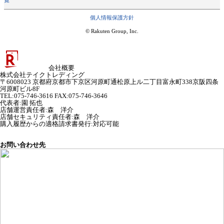
個人情報保護方針
© Rakuten Group, Inc.
会社概要
株式会社テイクトレディング
〒6008023 京都府京都市下京区河原町通松原上ル二丁目富永町338京阪四条
河原町ビル8F
TEL:075-746-3616 FAX:075-746-3646
代表者
:
園 拓也
店舗運営責任者
:
森 洋介
店舗セキュリティ責任者
:
森 洋介
購入履歴からの適格請求書発行:対応可能
お問い合わせ先