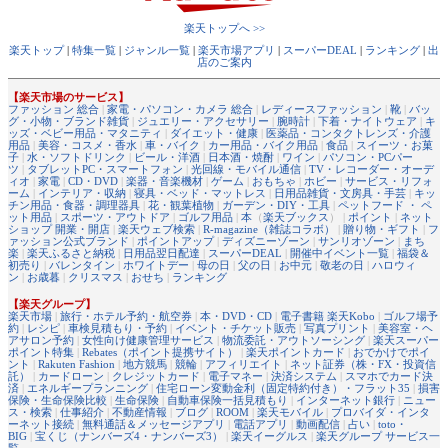
楽天トップへ >>
楽天トップ
|
特集一覧
|
ジャンル一覧
|
楽天市場アプリ
|
スーパーDEAL
|
ランキング
|
出
店のご案内
【楽天市場のサービス】
ファッション 総合
|
家電・パソコン・カメラ 総合
|
レディースファッション
|
靴
|
バッ
グ・小物・ブランド雑貨
|
ジュエリー・アクセサリー
|
腕時計
|
下着・ナイトウェア
|
キ
ッズ・ベビー用品・マタニティ
|
ダイエット・健康
|
医薬品・コンタクトレンズ・介護
用品
|
美容・コスメ・香水
|
車・バイク
|
カー用品・バイク用品
|
食品
|
スイーツ・お菓
子
|
水・ソフトドリンク
|
ビール・洋酒
|
日本酒・焼酎
|
ワイン
|
パソコン・PCパー
ツ
|
タブレットPC・スマートフォン
|
光回線・モバイル通信
|
TV・レコーダー・オーデ
ィオ
|
家電
|
CD・DVD
|
楽器・音楽機材
|
ゲーム
|
おもちゃ
|
ホビー
|
サービス・リフォ
ーム
|
インテリア・収納
|
寝具・ベッド・マットレス
|
日用品雑貨・文房具・手芸
|
キッ
チン用品・食器・調理器具
|
花・観葉植物
|
ガーデン・DIY・工具
|
ペットフード ・ ペ
ット用品
|
スポーツ・アウトドア
|
ゴルフ用品
|
本
（
楽天ブックス
） |
ポイント
|
ネット
ショップ 開業・開店
|
楽天ウェブ検索
|
R-magazine（雑誌コラボ）
|
贈り物・ギフト
|
フ
ァッション公式ブランド
|
ポイントアップ
|
ディズニーゾーン
|
サンリオゾーン
|
まち
楽
|
楽天ふるさと納税
|
日用品翌日配達
|
スーパーDEAL
|
開催中イベント一覧
|
福袋＆
初売り
|
バレンタイン
|
ホワイトデー
|
母の日
|
父の日
|
お中元
|
敬老の日
|
ハロウィ
ン
|
お歳暮
|
クリスマス
|
おせち
|
ランキング
【楽天グループ】
楽天市場
|
旅行・ホテル予約・航空券
|
本・DVD・CD
|
電子書籍 楽天Kobo
|
ゴルフ場予
約
|
レシピ
|
車検見積もり・予約
|
イベント・チケット販売
|
写真プリント
|
美容室・ヘ
アサロン予約
|
女性向け健康管理サービス
|
物流委託・アウトソーシング
|
楽天スーパー
ポイント特集
|
Rebates（ポイント提携サイト）
|
楽天ポイントカード
|
おでかけでポイ
ント
|
Rakuten Fashion
|
地方競馬
|
競輪
|
アフィリエイト
|
ネット証券（株・FX・投資信
託）
|
カードローン
|
クレジットカード
|
電子マネー
|
決済システム
|
スマホでカード決
済
|
エネルギープランニング
|
住宅ローン変動金利（固定特約付き）・フラット35
|
損害
保険・生命保険比較
|
生命保険
|
自動車保険一括見積もり
|
インターネット銀行
|
ニュー
ス・検索
|
仕事紹介
|
不動産情報
|
ブログ
|
ROOM
|
楽天モバイル
|
プロバイダ・インタ
ーネット接続
|
無料通話＆メッセージアプリ
|
電話アプリ
|
動画配信
|
占い
|
toto・
BIG
|
宝くじ（ナンバーズ4・ナンバーズ3）
|
楽天イーグルス
|
楽天グループ サービス一
覧