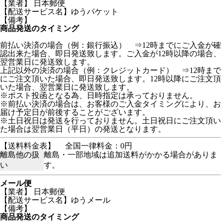
【業者】 日本郵便
【配送サービス名】ゆうパケット
【備考】
商品発送のタイミング
前払い決済の場合（例：銀行振込） ⇒12時までにご入金が確
認出来た場合、即日発送致します。ご入金が12時以降の場合、
翌営業日に発送致します。
上記以外の決済の場合（例：クレジットカード） ⇒12時まで
にご注文頂いた場合、即日発送致します。12時以降にご注文頂
いた場合、翌営業日に発送致します。
※ポスト投函となる為、日時指定は承っておりません。
※前払い決済の場合は、お客様のご入金タイミングにより、お
届け予定日が前後することがございます。
※土日祝日は発送を行っておりません。土日祝日にご注文頂い
た場合は翌営業日（平日）の発送となります。
【送料料金表】
全国一律料金：0円
離島他の扱
離島・一部地域は追加送料がかかる場合がありま
い
す。
メール便
【業者】 日本郵便
【配送サービス名】ゆうメール
【備考】
商品発送のタイミング