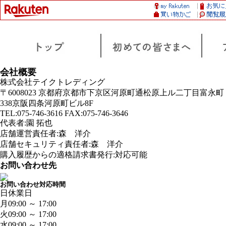
会社概要
株式会社テイクトレディング
〒6008023 京都府京都市下京区河原町通松原上ル二丁目富永町
338京阪四条河原町ビル8F
TEL:075-746-3616 FAX:075-746-3646
代表者:園 拓也
店舗運営責任者:森 洋介
店舗セキュリティ責任者:森 洋介
購入履歴からの適格請求書発行:対応可能
お問い合わせ先
お問い合わせ対応時間
日
休業日
月
09:00 ～ 17:00
火
09:00 ～ 17:00
水
09:00 ～ 17:00