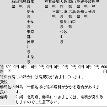
秋田
福島
群馬
福井
愛知
大阪
岡山
愛媛
長崎
鹿児
県
県
県
県
県
府
県
県
県
島
埼玉
三重
兵庫
広島
高知
大分
県
県
県
県
県
県
県
千葉
奈良
山口
県
県
県
東京
和歌
都
山
神奈
県
川
県
山梨
県
送
600
0円
0円
0円
0円
0円
0円
0円
0円
0円
0円
0円
600
円
円
料
送料分消
この料金には消費税が 含まれています。
費税
離島他の
離島・一部地域は追加送料がかかる場合がありま
扱い
す。
備考
沖縄、北海道、離島につきましては、送料が発生致
しますのでご注意下さい。