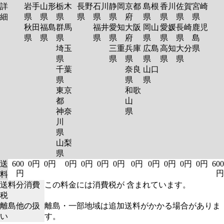
詳
岩手
山形
栃木
長野
石川
静岡
京都
島根
香川
佐賀
宮崎
細
県
県
県
県
県
県
府
県
県
県
県
秋田
福島
群馬
福井
愛知
大阪
岡山
愛媛
長崎
鹿児
県
県
県
県
県
府
県
県
県
島
埼玉
三重
兵庫
広島
高知
大分
県
県
県
県
県
県
県
千葉
奈良
山口
県
県
県
東京
和歌
都
山
神奈
県
川
県
山梨
県
送
600
0円
0円
0円
0円
0円
0円
0円
0円
0円
0円
0円
600
円
円
料
送料分消費
この料金には消費税が 含まれています。
税
離島他の扱
離島・一部地域は追加送料がかかる場合がありま
い
す。