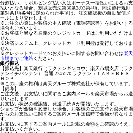
分割払い、リボルビング払い又はボーナス一括払いによるお支
払いとなる場合、割賦販売法第30条2の3第4項、同法施行規則
第54条1項各号に定められた事項は、注文確認後の自動配信メ
ールにより交付します。
※ご注文の際にお客様の本人確認（電話確認等）をお願いする
場合もございます。
※お客様と異なる名義のクレジットカードはご利用いただけま
せん。
※決済システム上、クレジットカード利用控は発行しておりま
せん。
※クレジットカードでのお支払いに関するお問い合わせは
楽天
市場までご連絡
ください。
銀行振込
【振込先】楽天銀行（ラクテンギンコウ）楽天市場支店（ラク
テンイチバシテン） 普通 2745570 ラクテン（ＴＡＫＥＢＥＳ
ＨＯＰ
※この口座の権利は楽天グループ株式会社が保有しています。
【備考】
ご注文後、お支払いに関するご案内メールを楽天市場からお送
りいたします。
お支払い状況の確認後、発送手続きが開始いたします。
ショップが金額を変更した場合、お客様のご注文時と楽天市場
からのお支払いに関するご案内メール送信時で金額が異なりま
す。
お支払いに関するご案内メールに記載の金額をご確認のうえ、
お支払いください。