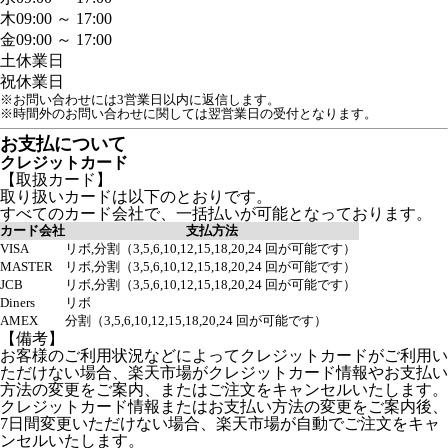
木
09:00 ～ 17:00
金
09:00 ～ 17:00
土
休業日
祝
休業日
※お問い合わせには3営業日以内に返信します。
※時間外のお問い合わせに関しては翌営業日の受付となります。
お支払について
クレジットカード
【取扱カード】
取り扱いカードは以下のとおりです。
すべてのカード会社で、一括払いが可能となっております。
カード会社
支払方法
VISA
リボ,分割（3,5,6,10,12,15,18,20,24 回が可能です）
MASTER
リボ,分割（3,5,6,10,12,15,18,20,24 回が可能です）
JCB
リボ,分割（3,5,6,10,12,15,18,20,24 回が可能です）
Diners
リボ
AMEX
分割（3,5,6,10,12,15,18,20,24 回が可能です）
【備考】
お客様のご利用状況などによってクレジットカードがご利用い
ただけない場合、楽天市場がクレジットカード情報やお支払い
方法の変更をご案内、またはご注文をキャンセルいたします。
クレジットカード情報またはお支払い方法の変更をご案内後、
7日間変更いただけない場合、楽天市場が自動でご注文をキャ
ンセルいたします。