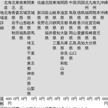
北海
北東
南東
関東
信越
北陸
東海
関西
中国
四国
北九
南九
沖縄
道
北
北
州
州
地
北海
青森
宮城
茨城
新潟
富山
岐阜
滋賀
鳥取
徳島
福岡
熊本
沖縄
域
道
県
県
県
県
県
県
県
県
県
県
県
県
詳
岩手
山形
栃木
長野
石川
静岡
京都
島根
香川
佐賀
宮崎
細
県
県
県
県
県
県
府
県
県
県
県
秋田
福島
群馬
福井
愛知
大阪
岡山
愛媛
長崎
鹿児
県
県
県
県
県
府
県
県
県
島
埼玉
三重
兵庫
広島
高知
大分
県
県
県
県
県
県
県
千葉
奈良
山口
県
県
県
東京
和歌
都
山
神奈
県
川
県
山梨
県
送
600
0円
0円
0円
0円
0円
0円
0円
0円
0円
0円
0円
600
円
円
料