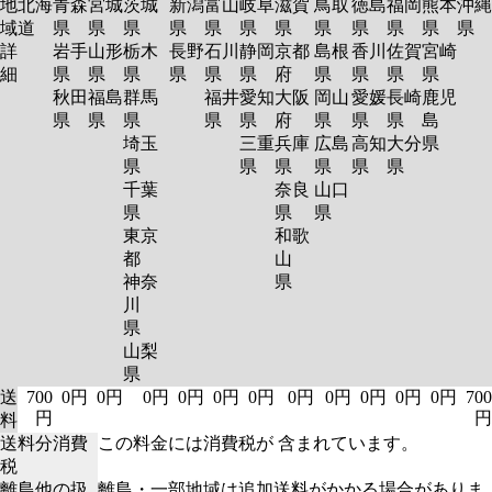
地
北海
青森
宮城
茨城
新潟
富山
岐阜
滋賀
鳥取
徳島
福岡
熊本
沖縄
域
道
県
県
県
県
県
県
県
県
県
県
県
県
詳
岩手
山形
栃木
長野
石川
静岡
京都
島根
香川
佐賀
宮崎
細
県
県
県
県
県
県
府
県
県
県
県
秋田
福島
群馬
福井
愛知
大阪
岡山
愛媛
長崎
鹿児
県
県
県
県
県
府
県
県
県
島
埼玉
三重
兵庫
広島
高知
大分
県
県
県
県
県
県
県
千葉
奈良
山口
県
県
県
東京
和歌
都
山
神奈
県
川
県
山梨
県
送
700
0円
0円
0円
0円
0円
0円
0円
0円
0円
0円
0円
700
円
円
料
送料分消費
この料金には消費税が 含まれています。
税
離島他の扱
離島・一部地域は追加送料がかかる場合がありま