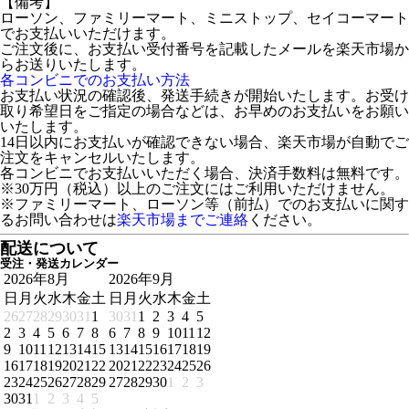
【備考】
ローソン、ファミリーマート、ミニストップ、セイコーマート
でお支払いいただけます。
ご注文後に、お支払い受付番号を記載したメールを楽天市場か
らお送りいたします。
各コンビニでのお支払い方法
お支払い状況の確認後、発送手続きが開始いたします。お受け
取り希望日をご指定の場合などは、お早めのお支払いをお願い
いたします。
14日以内にお支払いが確認できない場合、楽天市場が自動でご
注文をキャンセルいたします。
各コンビニでお支払いいただく場合、決済手数料は無料です。
※30万円（税込）以上のご注文にはご利用いただけません。
※ファミリーマート、ローソン等（前払）でのお支払いに関す
るお問い合わせは
楽天市場までご連絡
ください。
配送について
受注・発送カレンダー
2026年8月
2026年9月
日
月
火
水
木
金
土
日
月
火
水
木
金
土
26
27
28
29
30
31
1
30
31
1
2
3
4
5
2
3
4
5
6
7
8
6
7
8
9
10
11
12
9
10
11
12
13
14
15
13
14
15
16
17
18
19
16
17
18
19
20
21
22
20
21
22
23
24
25
26
23
24
25
26
27
28
29
27
28
29
30
1
2
3
30
31
1
2
3
4
5