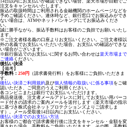
14日以内にお支払いが確認できない場合、楽天市場が自動でご
注文をキャンセルいたします。
振込の取扱時間はご利用される金融機関のホームページなどを
予めご確認ください。連休時など、銀行窓口でお振込みができ
ない場合は、ATMやネットバンキングにてお振込みくださ
い。
誠に勝手ながら、振込手数料はお客様のご負担でお願いいたし
ます。
※ご注文者様名義の口座よりお支払いください。ご注文者様以
外の名義でお支払いいただいた場合、お支払いの確認ができな
い場合がございます。
※銀行振込でのお支払いに関するお問い合わせは
楽天市場まで
ご連絡
ください。
後払い決済
【備考】
手数料：
250円
（請求書発行料）をお客様にご負担いただきま
す。
後払い決済ご利用規約
及び
個人情報の取扱いに係る事項
をご確
認いただき、ご同意のうえご利用ください。
各コンビニまたは銀行でお支払いいただけます。
商品発送後、注文者メールアドレスに対してお支払い用バーコ
ード付きの請求のご案内メールを送付します（楽天市場の指示
に基づき株式会社ネットプロテクションズよりご請求しま
す）。メール受取後14日以内にお支払いください。
後払い決済でのお支払い方法
お客様のご都合で請求書発行後に注文をキャンセル・金額を変
更された場合、手数料をご負担いただきます。その際、手数料