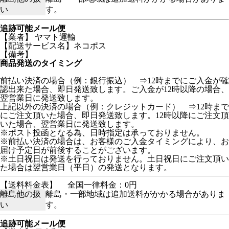
い
す。
追跡可能メール便
【業者】 ヤマト運輸
【配送サービス名】ネコポス
【備考】
商品発送のタイミング
前払い決済の場合（例：銀行振込） ⇒12時までにご入金が確
認出来た場合、即日発送致します。ご入金が12時以降の場合、
翌営業日に発送致します。
上記以外の決済の場合（例：クレジットカード） ⇒12時まで
にご注文頂いた場合、即日発送致します。12時以降にご注文頂
いた場合、翌営業日に発送致します。
※ポスト投函となる為、日時指定は承っておりません。
※前払い決済の場合は、お客様のご入金タイミングにより、お
届け予定日が前後することがございます。
※土日祝日は発送を行っておりません。土日祝日にご注文頂い
た場合は翌営業日（平日）の発送となります。
【送料料金表】
全国一律料金：0円
離島他の扱
離島・一部地域は追加送料がかかる場合がありま
い
す。
追跡可能メール便