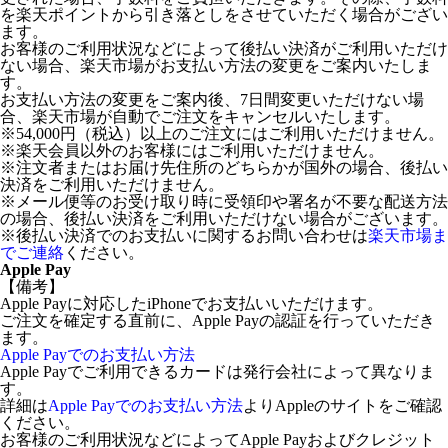
を楽天ポイントから引き落としをさせていただく場合がござい
ます。
お客様のご利用状況などによって後払い決済がご利用いただけ
ない場合、楽天市場がお支払い方法の変更をご案内いたしま
す。
お支払い方法の変更をご案内後、7日間変更いただけない場
合、楽天市場が自動でご注文をキャンセルいたします。
※54,000円（税込）以上のご注文にはご利用いただけません。
※楽天会員以外のお客様にはご利用いただけません。
※注文者またはお届け先住所のどちらかが国外の場合、後払い
決済をご利用いただけません。
※メール便等のお受け取り時に受領印や署名が不要な配送方法
の場合、後払い決済をご利用いただけない場合がございます。
※後払い決済でのお支払いに関するお問い合わせは
楽天市場ま
でご連絡
ください。
Apple Pay
【備考】
Apple Payに対応したiPhoneでお支払いいただけます。
ご注文を確定する直前に、Apple Payの認証を行っていただき
ます。
Apple Payでのお支払い方法
Apple Payでご利用できるカードは発行会社によって異なりま
す。
詳細は
Apple Payでのお支払い方法
よりAppleのサイトをご確認
ください。
お客様のご利用状況などによってApple Payおよびクレジット