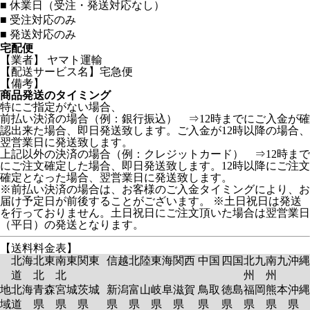
■
休業日（受注・発送対応なし）
■
受注対応のみ
■
発送対応のみ
宅配便
【業者】 ヤマト運輸
【配送サービス名】宅急便
【備考】
商品発送のタイミング
特にご指定がない場合、
前払い決済の場合（例：銀行振込） ⇒12時までにご入金が確
認出来た場合、即日発送致します。ご入金が12時以降の場合、
翌営業日に発送致します。
上記以外の決済の場合（例：クレジットカード） ⇒12時まで
にご注文確定した場合、即日発送致します。12時以降にご注文
確定となった場合、翌営業日に発送致します。
※前払い決済の場合は、お客様のご入金タイミングにより、お
届け予定日が前後することがございます。 ※土日祝日は発送
を行っておりません。土日祝日にご注文頂いた場合は翌営業日
（平日）の発送となります。
【送料料金表】
北海
北東
南東
関東
信越
北陸
東海
関西
中国
四国
北九
南九
沖縄
道
北
北
州
州
地
北海
青森
宮城
茨城
新潟
富山
岐阜
滋賀
鳥取
徳島
福岡
熊本
沖縄
域
道
県
県
県
県
県
県
県
県
県
県
県
県