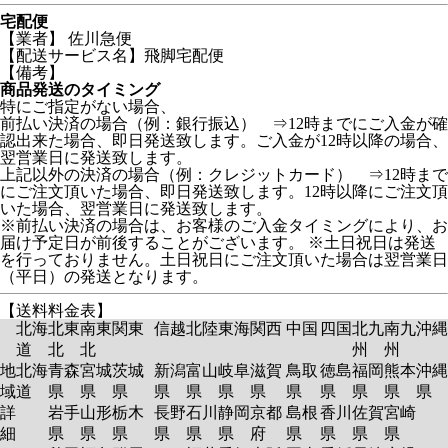
宅配便
【業者】 佐川急便
【配送サービス名】飛脚宅配便
【備考】
商品発送のタイミング
特にご指定がない場合、
前払い決済の場合（例：銀行振込） ⇒12時までにご入金が確
認出来た場合、即日発送致します。ご入金が12時以降の場合、
翌営業日に発送致します。
上記以外の決済の場合（例：クレジットカード） ⇒12時まで
にご注文頂いた場合、即日発送致します。12時以降にご注文頂
いた場合、翌営業日に発送致します。
※前払い決済の場合は、お客様のご入金タイミングにより、お
届け予定日が前後することがございます。 ※土日祝日は発送
を行っておりません。土日祝日にご注文頂いた場合は翌営業日
（平日）の発送となります。
【送料料金表】
北海
北東
南東
関東
信越
北陸
東海
関西
中国
四国
北九
南九
沖縄
道
北
北
州
州
地
北海
青森
宮城
茨城
新潟
富山
岐阜
滋賀
鳥取
徳島
福岡
熊本
沖縄
域
道
県
県
県
県
県
県
県
県
県
県
県
県
詳
岩手
山形
栃木
長野
石川
静岡
京都
島根
香川
佐賀
宮崎
細
県
県
県
県
県
県
府
県
県
県
県