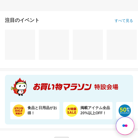
注目のイベント
すべて見る
食品と日用品がお
掲載アイテム全品
日
得！
20%以上OFF！
ポ