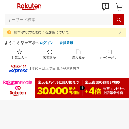
熊本県での地震による影響について
ようこそ 楽天市場へ
ログイン
会員登録
お気に入り
閲覧履歴
購入履歴
myクーポン
1,980円以上で日用品が送料無料