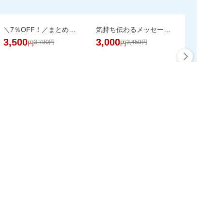
＼7％OFF！／まとめ買いに！ネピア トイレットペーパー 72ロール
気持ち伝わるメッセージシールとローズを添えて。カラフルなやわらかワッフルケーキ
3,500
3,000
3,780円
3,450円
円
円
最大50%ポイント
この時間の注目ピックア
ップ
スーパーDEALをもっと見る