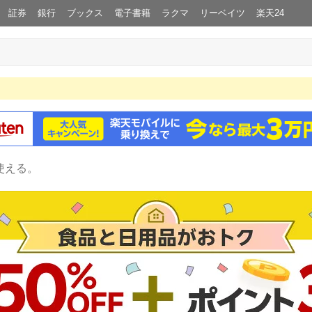
証券
銀行
ブックス
電子書籍
ラクマ
リーベイツ
楽天24
使える。