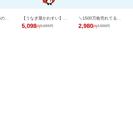
【3本セット】奇跡の歯ブラシ 正規品 / CMで話題 / 独自のピラミッド構造
【うなぎ屋かわすい】ふっくら肉厚！国産うなぎ大サイズ2尾セットがお買い得！
＼1500万枚売れてる／楽天1位リピ多数★ふかふかホテルタオル4枚セットが20周年SALE！
5,098
2,980
5,665円
3,500円
円
円
掲載アイテム全品20%以
日用品
品がお得！
上OFF！
バック
AL