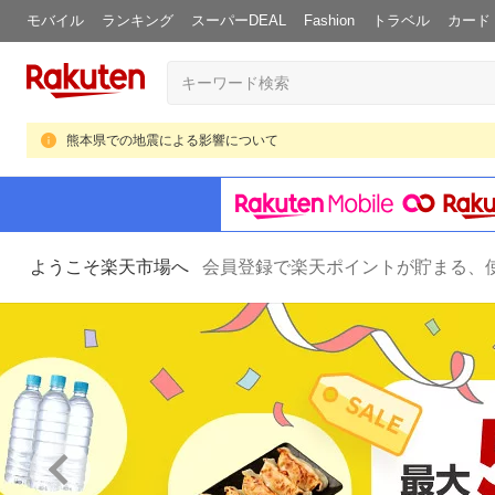
モバイル
ランキング
スーパーDEAL
Fashion
トラベル
カード
熊本県での地震による影響について
ようこそ楽天市場へ
会員登録で楽天ポイントが貯まる、