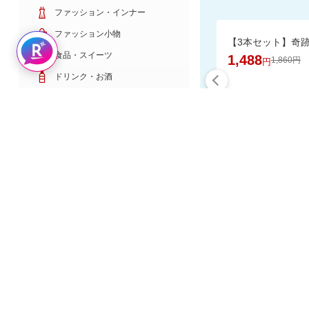
ファッション・インナー
ファッション小物
Rakuten AIで探す
食品・スイーツ
1,488
1,860円
円
ドリンク・お酒
日用雑貨・キッチン用品
コスメ・健康・医薬品
キッズ・ベビー・玩具
家電・TV・カメラ
食品と日用
PC・スマホ・通信
スポーツ・ゴルフ
車・バイク
インテリア・寝具・収納
楽天スーパーDE
ペット・花・DIY工具
サービス・リフォーム