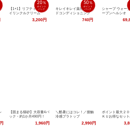
20
50
％
％
％
ポイント
ポイント
【1+1】リフティングア
キレイキレイ薬用ハン
シャープ ウォー
バック
バック
イリンクルクリーム
ドコンディショニング
ーブンヘルシオ
円
3,200円
740円
69,
レ
【固まる猫砂】大容量4パ
＼酷暑にはコレ！／接触
ポイント最大２０
ック・約1か月490円！
冷感ブラトップ
ＫＵお得なセット
2円
1,960円
2,990円
3,