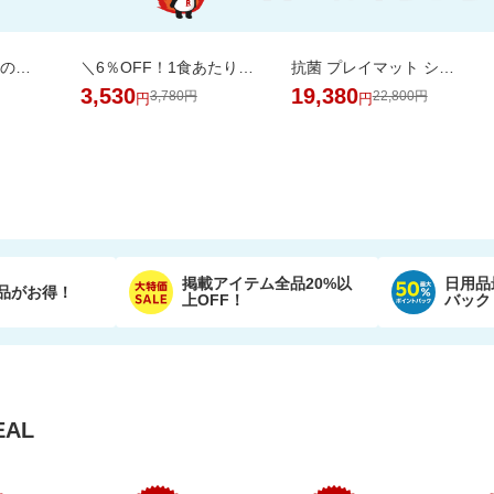
純水99％ お買いものパンダ！ おしりふき 80枚 24個
＼6％OFF！1食あたり148円／エコ梱包！パックご飯 180g×24食
抗菌 プレイマット シームレス 折りたたみ 持ち手付き 防音 厚み4cm GUMODE
3,530
19,380
3,780円
22,800円
円
円
掲載アイテム全品20%以
日用品
品がお得！
上OFF！
バック
AL