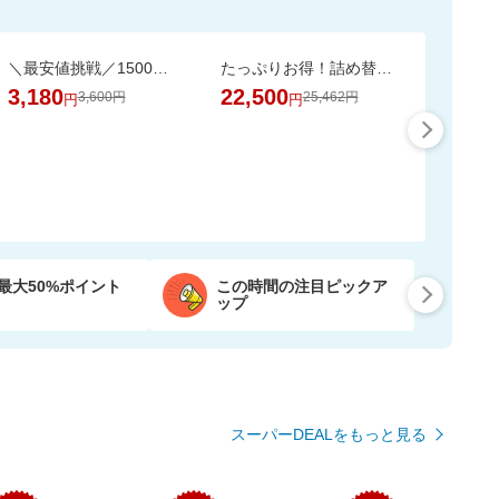
＼最安値挑戦／1500万枚売れてる★ふかふかホテルバスタオル2枚セットが20周年SALE！
たっぷりお得！詰め替え用ペレッティー10L 超大容量BOX ペット消臭スプレーおまけ付き
3,180
22,500
3,600円
25,462円
円
円
最大50%ポイント
この時間の注目ピックア
ップ
スーパーDEALをもっと見る