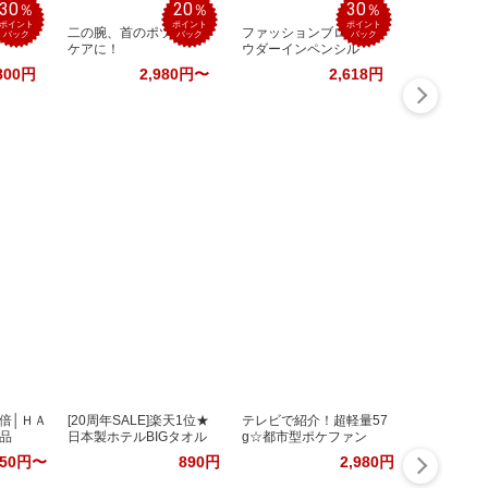
30
20
30
％
％
％
ポイント
ポイント
ポイント
ターオ
二の腕、首のポツポツ
ファッションブロウ パ
バック
バック
バック
ケアに！
ウダーインペンシル
800円
2,980円〜
2,618円
倍│ＨＡ
[20周年SALE]楽天1位★
テレビで紹介！超軽量57
品
日本製ホテルBIGタオル
g☆都市型ポケファン
850円〜
890円
2,980円