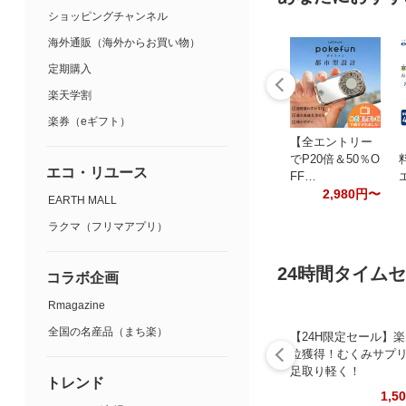
ショッピングチャンネル
海外通販（海外からお買い物）
定期購入
楽天学割
楽券（eギフト）
【全エントリー
でP20倍＆50％O
エコ・リユース
FF…
2,980円〜
EARTH MALL
ラクマ（フリマアプリ）
24時間タイム
コラボ企画
Rmagazine
全国の名産品（まち楽）
【24H限定セール】楽
位獲得！むくみサプ
足取り軽く！
トレンド
1,5