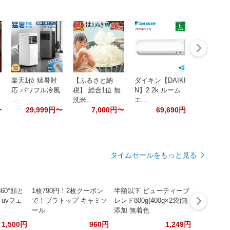
楽天1位 猛暑対
【ふるさと納
ダイキン【DAIKI
応 パワフル冷風
税】 総合1位 無
N】2.2k ルーム
…
洗米…
エ…
〜
29,999円〜
7,000円〜
69,690円
タイムセールをもっと見る
60°顔と
1枚790円！2枚クーポン
半額以下 ビューティーブ
uvフェ
で！ブラトップ キャミソ
レンド800g(400g×2袋)無
ール
添加 無着色
1,500円
960円
1,249円