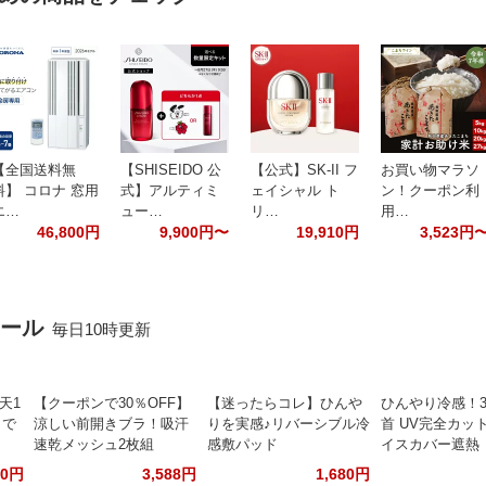
【全国送料無
【SHISEIDO 公
【公式】SK-II フ
お買い物マラソ
料】 コロナ 窓用
式】アルティミ
ェイシャル ト
ン！クーポン利
エ…
ュー…
リ…
用…
46,800円
9,900円〜
19,910円
3,523円
セール
毎日10時更新
天1
【クーポンで30％OFF】
【迷ったらコレ】ひんや
ひんやり冷感！3
リで
涼しい前開きブラ！吸汗
りを実感♪リバーシブル冷
首 UV完全カット
速乾メッシュ2枚組
感敷パッド
イスカバー遮熱
00円
3,588円
1,680円