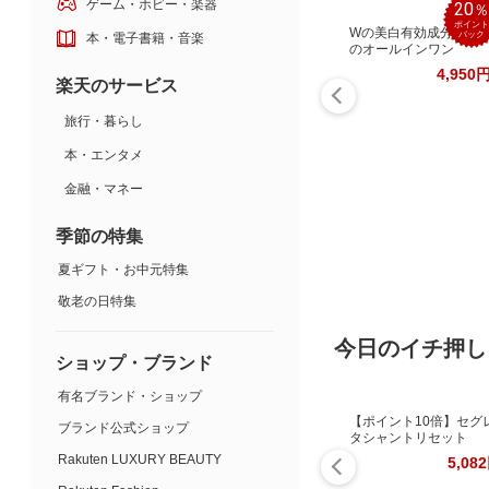
ゲーム・ホビー・楽器
20
ポイント
Wの美白有効成分配合
バック
本・電子書籍・音楽
のオールインワン
4,950
楽天のサービス
旅行・暮らし
本・エンタメ
金融・マネー
季節の特集
夏ギフト・お中元特集
敬老の日特集
今日のイチ押し
ショップ・ブランド
有名ブランド・ショップ
【ポイント10倍】セグ
ブランド公式ショップ
タシャントリセット
Rakuten LUXURY BEAUTY
5,08