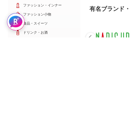
ファッション・インナー
有名ブランド・
ファッション小物
Rakuten AIで探す
食品・スイーツ
ドリンク・お酒
日用雑貨・キッチン用品
コスメ・健康・医薬品
キッズ・ベビー・玩具
家電・TV・カメラ
PC・スマホ・通信
スポーツ・ゴルフ
車・バイク
インテリア・寝具・収納
ペット・花・DIY工具
サービス・リフォーム