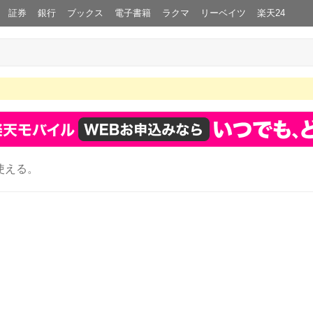
証券
銀行
ブックス
電子書籍
ラクマ
リーベイツ
楽天24
使える。