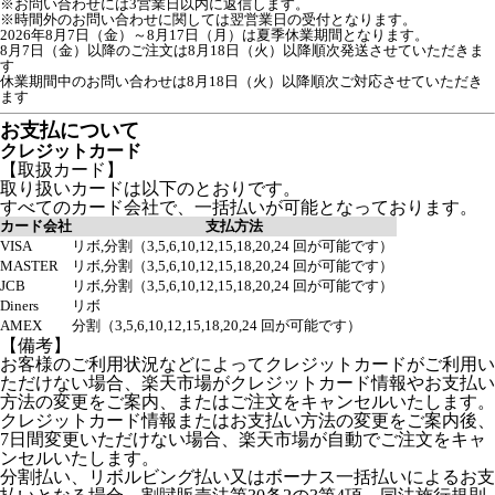
※お問い合わせには3営業日以内に返信します。
※時間外のお問い合わせに関しては翌営業日の受付となります。
2026年8月7日（金）～8月17日（月）は夏季休業期間となります。

8月7日（金）以降のご注文は8月18日（火）以降順次発送させていただきま
す

休業期間中のお問い合わせは8月18日（火）以降順次ご対応させていただき
ます
お支払について
クレジットカード
【取扱カード】
取り扱いカードは以下のとおりです。
すべてのカード会社で、一括払いが可能となっております。
カード会社
支払方法
VISA
リボ,分割（3,5,6,10,12,15,18,20,24 回が可能です）
MASTER
リボ,分割（3,5,6,10,12,15,18,20,24 回が可能です）
JCB
リボ,分割（3,5,6,10,12,15,18,20,24 回が可能です）
Diners
リボ
AMEX
分割（3,5,6,10,12,15,18,20,24 回が可能です）
【備考】
お客様のご利用状況などによってクレジットカードがご利用い
ただけない場合、楽天市場がクレジットカード情報やお支払い
方法の変更をご案内、またはご注文をキャンセルいたします。
クレジットカード情報またはお支払い方法の変更をご案内後、
7日間変更いただけない場合、楽天市場が自動でご注文をキャ
ンセルいたします。
分割払い、リボルビング払い又はボーナス一括払いによるお支