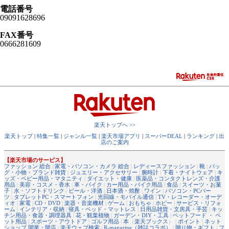
電話番号
09091628696
FAX番号
0666281609
楽天トップへ >>
楽天トップ
|
特集一覧
|
ジャンル一覧
|
楽天市場アプリ
|
スーパーDEAL
|
ランキング
|
出
店のご案内
【楽天市場のサービス】
ファッション 総合
|
家電・パソコン・カメラ 総合
|
レディースファッション
|
靴
|
バッ
グ・小物・ブランド雑貨
|
ジュエリー・アクセサリー
|
腕時計
|
下着・ナイトウェア
|
キ
ッズ・ベビー用品・マタニティ
|
ダイエット・健康
|
医薬品・コンタクトレンズ・介護
用品
|
美容・コスメ・香水
|
車・バイク
|
カー用品・バイク用品
|
食品
|
スイーツ・お菓
子
|
水・ソフトドリンク
|
ビール・洋酒
|
日本酒・焼酎
|
ワイン
|
パソコン・PCパー
ツ
|
タブレットPC・スマートフォン
|
光回線・モバイル通信
|
TV・レコーダー・オーデ
ィオ
|
家電
|
CD・DVD
|
楽器・音楽機材
|
ゲーム
|
おもちゃ
|
ホビー
|
サービス・リフォ
ーム
|
インテリア・収納
|
寝具・ベッド・マットレス
|
日用品雑貨・文房具・手芸
|
キッ
チン用品・食器・調理器具
|
花・観葉植物
|
ガーデン・DIY・工具
|
ペットフード ・ ペ
ット用品
|
スポーツ・アウトドア
|
ゴルフ用品
|
本
（
楽天ブックス
） |
ポイント
|
ネット
ショップ 開業・開店
|
楽天ウェブ検索
|
R-magazine（雑誌コラボ）
|
贈り物・ギフト
|
フ