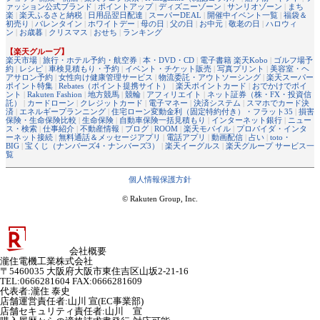
ァッション公式ブランド
|
ポイントアップ
|
ディズニーゾーン
|
サンリオゾーン
|
まち
楽
|
楽天ふるさと納税
|
日用品翌日配達
|
スーパーDEAL
|
開催中イベント一覧
|
福袋＆
初売り
|
バレンタイン
|
ホワイトデー
|
母の日
|
父の日
|
お中元
|
敬老の日
|
ハロウィ
ン
|
お歳暮
|
クリスマス
|
おせち
|
ランキング
【楽天グループ】
楽天市場
|
旅行・ホテル予約・航空券
|
本・DVD・CD
|
電子書籍 楽天Kobo
|
ゴルフ場予
約
|
レシピ
|
車検見積もり・予約
|
イベント・チケット販売
|
写真プリント
|
美容室・ヘ
アサロン予約
|
女性向け健康管理サービス
|
物流委託・アウトソーシング
|
楽天スーパー
ポイント特集
|
Rebates（ポイント提携サイト）
|
楽天ポイントカード
|
おでかけでポイ
ント
|
Rakuten Fashion
|
地方競馬
|
競輪
|
アフィリエイト
|
ネット証券（株・FX・投資信
託）
|
カードローン
|
クレジットカード
|
電子マネー
|
決済システム
|
スマホでカード決
済
|
エネルギープランニング
|
住宅ローン変動金利（固定特約付き）・フラット35
|
損害
保険・生命保険比較
|
生命保険
|
自動車保険一括見積もり
|
インターネット銀行
|
ニュー
ス・検索
|
仕事紹介
|
不動産情報
|
ブログ
|
ROOM
|
楽天モバイル
|
プロバイダ・インタ
ーネット接続
|
無料通話＆メッセージアプリ
|
電話アプリ
|
動画配信
|
占い
|
toto・
BIG
|
宝くじ（ナンバーズ4・ナンバーズ3）
|
楽天イーグルス
|
楽天グループ サービス一
覧
個人情報保護方針
© Rakuten Group, Inc.
会社概要
瀧住電機工業株式会社
〒5460035 大阪府大阪市東住吉区山坂2-21-16
TEL:0666281604 FAX:0666281609
代表者
:
瀧住 泰史
店舗運営責任者
:
山川 宣(EC事業部)
店舗セキュリティ責任者
:
山川 宣