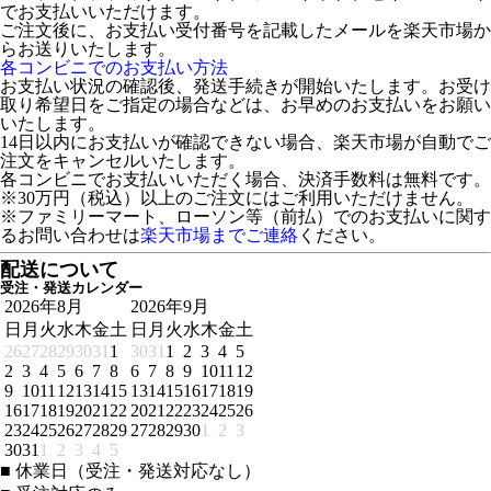
でお支払いいただけます。
ご注文後に、お支払い受付番号を記載したメールを楽天市場か
らお送りいたします。
各コンビニでのお支払い方法
お支払い状況の確認後、発送手続きが開始いたします。お受け
取り希望日をご指定の場合などは、お早めのお支払いをお願い
いたします。
14日以内にお支払いが確認できない場合、楽天市場が自動でご
注文をキャンセルいたします。
各コンビニでお支払いいただく場合、決済手数料は無料です。
※30万円（税込）以上のご注文にはご利用いただけません。
※ファミリーマート、ローソン等（前払）でのお支払いに関す
るお問い合わせは
楽天市場までご連絡
ください。
配送について
受注・発送カレンダー
2026年8月
2026年9月
日
月
火
水
木
金
土
日
月
火
水
木
金
土
26
27
28
29
30
31
1
30
31
1
2
3
4
5
2
3
4
5
6
7
8
6
7
8
9
10
11
12
9
10
11
12
13
14
15
13
14
15
16
17
18
19
16
17
18
19
20
21
22
20
21
22
23
24
25
26
23
24
25
26
27
28
29
27
28
29
30
1
2
3
30
31
1
2
3
4
5
■
休業日（受注・発送対応なし）