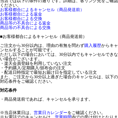
当店では以下の条件の通りです。詳細は、各リンク先をご確認
ください。
お客様都合によるキャンセル（商品発送前）
お客様都合による返金
お客様都合による交換
商品等の不具合による返金
商品等の不具合による交換
■
お客様都合によるキャンセル（商品発送前）
ご注文から30分以内は、理由の有無を問わず
購入履歴
からキャ
ンセルすることが可能です。
ただし以下の場合においては、30分以内でもキャンセルできな
い場合がございます。
・楽天会員登録を利用していない注文
・予約購入/定期購入/頒布会の注文
・配送日時指定で最短お届け日を指定している注文
また、ご注文から30分以上過ぎた場合のキャンセルは、以下の
対応条件をご確認ください。
対応条件
・商品発送前であれば、キャンセルを承ります。
※当店休業日は、
営業日カレンダー
をご確認ください。
※お電話でのキャンセルは、
営業時間
内での受け付けとなりま