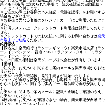
払いとなる場合、割賦販売法第30条2の3第4項、同法施行規則
第54条1項各号に定められた事項は、注文確認後の自動配信メ
ールにより交付します。
※ご注文の際にお客様の本人確認（電話確認等）をお願いする
場合もございます。
※お客様と異なる名義のクレジットカードはご利用いただけま
せん。
※決済システム上、クレジットカード利用控は発行しておりま
せん。
※クレジットカードでのお支払いに関するお問い合わせは
楽天
市場までご連絡
ください。
銀行振込
【振込先】楽天銀行（ラクテンギンコウ）楽天市場支店（ラク
テンイチバシテン） 普通 2706892 ラクテン（タキス゛ミラク
テンイチハ゛テン
※この口座の権利は楽天グループ株式会社が保有しています。
【備考】
ご注文後、お支払いに関するご案内メールを楽天市場からお送
りいたします。
お支払い状況の確認後、発送手続きが開始いたします。
ショップが金額を変更した場合、お客様のご注文時と楽天市場
からのお支払いに関するご案内メール送信時で金額が異なりま
す。
お支払いに関するご案内メールに記載の金額をご確認のうえ、
お支払いください。
14日以内にお支払いが確認できない場合、楽天市場が自動でご
注文をキャンセルいたします。