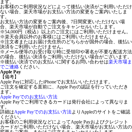
ます。
お客様のご利用状況などによって後払い決済がご利用いただけ
ない場合、楽天市場がお支払い方法の変更をご案内いたしま
す。
お支払い方法の変更をご案内後、7日間変更いただけない場
合、楽天市場が自動でご注文をキャンセルいたします。
※54,000円（税込）以上のご注文にはご利用いただけません。
※楽天会員以外のお客様にはご利用いただけません。
※注文者またはお届け先住所のどちらかが国外の場合、後払い
決済をご利用いただけません。
※メール便等のお受け取り時に受領印や署名が不要な配送方法
の場合、後払い決済をご利用いただけない場合がございます。
※後払い決済でのお支払いに関するお問い合わせは
楽天市場ま
でご連絡
ください。
Apple Pay
【備考】
Apple Payに対応したiPhoneでお支払いいただけます。
ご注文を確定する直前に、Apple Payの認証を行っていただき
ます。
Apple Payでのお支払い方法
Apple Payでご利用できるカードは発行会社によって異なりま
す。
詳細は
Apple Payでのお支払い方法
よりAppleのサイトをご確認
ください。
お客様のご利用状況などによってApple Payおよびクレジット
カードがご利用いただけない場合、楽天市場がお支払い方法の
変更をご案内、またはご注文をキャンセルいたします。