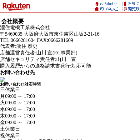
会社概要
瀧住電機工業株式会社
〒5460035 大阪府大阪市東住吉区山坂2-21-16
TEL:0666281604 FAX:0666281609
代表者:瀧住 泰史
店舗運営責任者:山川 宣(EC事業部)
店舗セキュリティ責任者:山川 宣
購入履歴からの適格請求書発行:対応可能
お問い合わせ先
お問い合わせ対応時間
日
休業日
月
09:00 ～ 17:00
火
09:00 ～ 17:00
水
09:00 ～ 17:00
木
09:00 ～ 17:00
金
09:00 ～ 17:00
土
休業日
祝
休業日