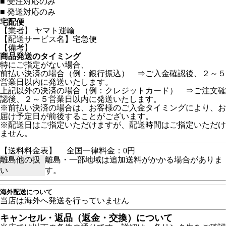
■
受注対応のみ
■
発送対応のみ
宅配便
【業者】 ヤマト運輸
【配送サービス名】宅急便
【備考】
商品発送のタイミング
特にご指定がない場合、
前払い決済の場合（例：銀行振込） ⇒ご入金確認後、２～５
営業日以内に発送いたします。
上記以外の決済の場合（例：クレジットカード） ⇒ご注文確
認後、２～５営業日以内に発送いたします。
※前払い決済の場合は、お客様のご入金タイミングにより、お
届け予定日が前後することがございます。
※配送日はご指定いただけますが、配送時間はご指定いただけ
ません。
【送料料金表】
全国一律料金：0円
離島他の扱
離島・一部地域は追加送料がかかる場合がありま
い
す。
海外配送について
当店は海外へ発送を行っていません
キャンセル・返品（返金・交換）について