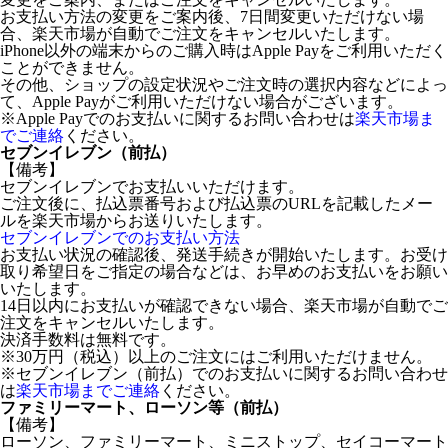
お支払い方法の変更をご案内後、7日間変更いただけない場
合、楽天市場が自動でご注文をキャンセルいたします。
iPhone以外の端末からのご購入時はApple Payをご利用いただく
ことができません。
その他、ショップの設定状況やご注文時の選択内容などによっ
て、Apple Payがご利用いただけない場合がございます。
※Apple Payでのお支払いに関するお問い合わせは
楽天市場ま
でご連絡
ください。
セブンイレブン（前払）
【備考】
セブンイレブンでお支払いいただけます。
ご注文後に、払込票番号および払込票のURLを記載したメー
ルを楽天市場からお送りいたします。
セブンイレブンでのお支払い方法
お支払い状況の確認後、発送手続きが開始いたします。お受け
取り希望日をご指定の場合などは、お早めのお支払いをお願い
いたします。
14日以内にお支払いが確認できない場合、楽天市場が自動でご
注文をキャンセルいたします。
決済手数料は無料です。
※30万円（税込）以上のご注文にはご利用いただけません。
※セブンイレブン（前払）でのお支払いに関するお問い合わせ
は
楽天市場までご連絡
ください。
ファミリーマート、ローソン等（前払）
【備考】
ローソン、ファミリーマート、ミニストップ、セイコーマート