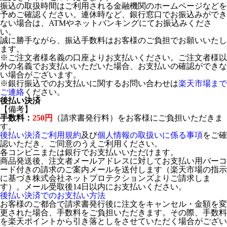
振込の取扱時間はご利用される金融機関のホームページなどを
予めご確認ください。連休時など、銀行窓口でお振込みができ
ない場合は、ATMやネットバンキングにてお振込みくださ
い。
誠に勝手ながら、振込手数料はお客様のご負担でお願いいたし
ます。
※ご注文者様名義の口座よりお支払いください。ご注文者様以
外の名義でお支払いいただいた場合、お支払いの確認ができな
い場合がございます。
※銀行振込でのお支払いに関するお問い合わせは
楽天市場まで
ご連絡
ください。
後払い決済
【備考】
手数料：
250円
（請求書発行料）をお客様にご負担いただきま
す。
後払い決済ご利用規約
及び
個人情報の取扱いに係る事項
をご確
認いただき、ご同意のうえご利用ください。
各コンビニまたは銀行でお支払いいただけます。
商品発送後、注文者メールアドレスに対してお支払い用バーコ
ード付きの請求のご案内メールを送付します（楽天市場の指示
に基づき株式会社ネットプロテクションズよりご請求しま
す）。メール受取後14日以内にお支払いください。
後払い決済でのお支払い方法
お客様のご都合で請求書発行後に注文をキャンセル・金額を変
更された場合、手数料をご負担いただきます。その際、手数料
を楽天ポイントから引き落としをさせていただく場合がござい