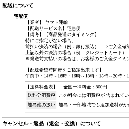
配送について
宅配便
【業者】 ヤマト運輸
【配送サービス名】宅急便
【備考】【商品発送のタイミング】
特にご指定がない場合、
前払い決済の場合（例：銀行振込） ⇒ご入金確
上記以外の決済の場合（例：クレジットカード）
※発送前支払いの場合は、お客様のご入金タイミ
【配送希望時間帯をご指定出来ます】
午前中・14時～16時・16時～18時・18時～2
【送料料金表】
全国一律料金：800円
送料分消費税
この料金には消費税が 含まれて
離島他の扱い
離島・一部地域でも追加送料がか
キャンセル・返品（返金・交換）について