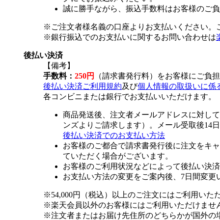
誠に勝手ながら、振込手数料はお客様のご負
※ご注文者様名義の口座よりお支払いください。
※銀行振込でのお支払いに関するお問い合わせは
後払い決済
【備考】
手数料：
250円
（請求書発行料）をお客様にご負担
後払い決済ご利用規約
及び
個人情報の取扱いに係
各コンビニまたは銀行でお支払いいただけます。
商品発送後、注文者メールアドレスに対して
ンズよりご請求します）。メール受取後14
後払い決済でのお支払い方法
お客様のご都合で請求書発行後に注文をキャ
ていただく場合がございます。
お客様のご利用状況などによって後払い決済
お支払い方法の変更をご案内後、7日間変更
※54,000円（税込）以上のご注文にはご利用いた
※楽天会員以外のお客様にはご利用いただけませ
※注文者またはお届け先住所のどちらかが国外の