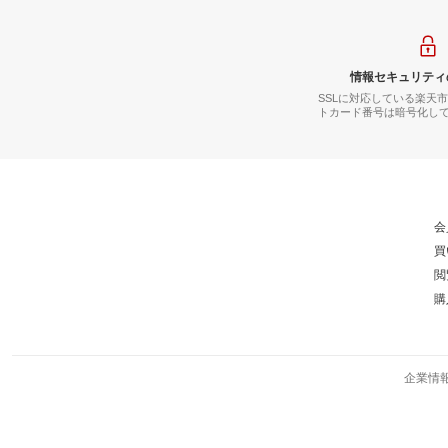
情報セキュリティ
SSLに対応している楽天
トカード番号は暗号化し
会
買
閲
購
企業情