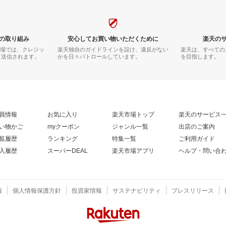
の取り組み
安心してお買い物いただくために
楽天の
市場では、クレジッ
楽天独自のガイドラインを設け、違反がない
楽天は、すべての
て送信されます。
かを日々パトロールしています。
を目指します。
員情報
お気に入り
楽天市場トップ
楽天のサービス
い物かご
myクーポン
ジャンル一覧
出店のご案内
覧履歴
ランキング
特集一覧
ご利用ガイド
入履歴
スーパーDEAL
楽天市場アプリ
ヘルプ・問い合
報
個人情報保護方針
投資家情報
サステナビリティ
プレスリリース