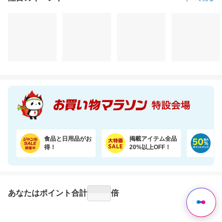
注目のイベント
すべて見る
食品と日用品がお
掲載アイテム全品
日
得！
20%以上OFF！
ポ