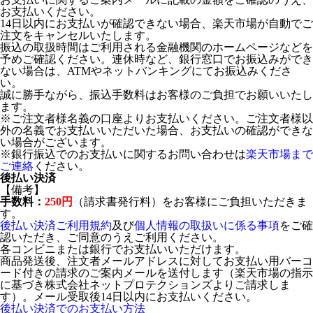
お支払いください。
14日以内にお支払いが確認できない場合、楽天市場が自動でご
注文をキャンセルいたします。
振込の取扱時間はご利用される金融機関のホームページなどを
予めご確認ください。連休時など、銀行窓口でお振込みができ
ない場合は、ATMやネットバンキングにてお振込みくださ
い。
誠に勝手ながら、振込手数料はお客様のご負担でお願いいたし
ます。
※ご注文者様名義の口座よりお支払いください。ご注文者様以
外の名義でお支払いいただいた場合、お支払いの確認ができな
い場合がございます。
※銀行振込でのお支払いに関するお問い合わせは
楽天市場まで
ご連絡
ください。
後払い決済
【備考】
手数料：
250円
（請求書発行料）をお客様にご負担いただきま
す。
後払い決済ご利用規約
及び
個人情報の取扱いに係る事項
をご確
認いただき、ご同意のうえご利用ください。
各コンビニまたは銀行でお支払いいただけます。
商品発送後、注文者メールアドレスに対してお支払い用バーコ
ード付きの請求のご案内メールを送付します（楽天市場の指示
に基づき株式会社ネットプロテクションズよりご請求しま
す）。メール受取後14日以内にお支払いください。
後払い決済でのお支払い方法