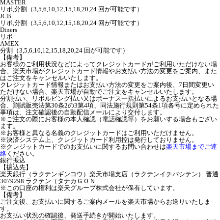
MASTER
リボ,分割（3,5,6,10,12,15,18,20,24 回が可能です）
JCB
リボ,分割（3,5,6,10,12,15,18,20,24 回が可能です）
Diners
リボ
AMEX
分割（3,5,6,10,12,15,18,20,24 回が可能です）
【備考】
お客様のご利用状況などによってクレジットカードがご利用いただけない場
合、楽天市場がクレジットカード情報やお支払い方法の変更をご案内、また
はご注文をキャンセルいたします。
クレジットカード情報またはお支払い方法の変更をご案内後、7日間変更い
ただけない場合、楽天市場が自動でご注文をキャンセルいたします。
分割払い、リボルビング払い又はボーナス一括払いによるお支払いとなる場
合、割賦販売法第30条2の3第4項、同法施行規則第54条1項各号に定められた
事項は、注文確認後の自動配信メールにより交付します。
※ご注文の際にお客様の本人確認（電話確認等）をお願いする場合もござい
ます。
※お客様と異なる名義のクレジットカードはご利用いただけません。
※決済システム上、クレジットカード利用控は発行しておりません。
※クレジットカードでのお支払いに関するお問い合わせは
楽天市場までご連
絡
ください。
銀行振込
【振込先】
楽天銀行（ラクテンギンコウ）楽天市場支店（ラクテンイチバシテン） 普通
3079298 ラクテン（タナカＧＯＮ
※この口座の権利は楽天グループ株式会社が保有しています。
【備考】
ご注文後、お支払いに関するご案内メールを楽天市場からお送りいたしま
す。
お支払い状況の確認後、発送手続きが開始いたします。