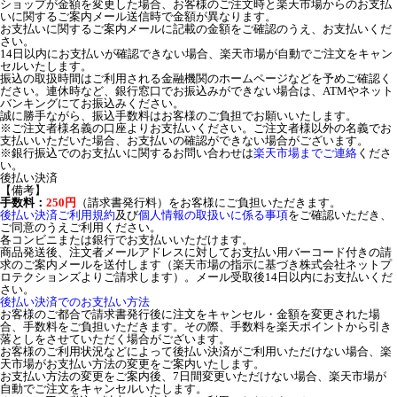
ショップが金額を変更した場合、お客様のご注文時と楽天市場からのお支払
いに関するご案内メール送信時で金額が異なります。
お支払いに関するご案内メールに記載の金額をご確認のうえ、お支払いくだ
さい。
14日以内にお支払いが確認できない場合、楽天市場が自動でご注文をキャン
セルいたします。
振込の取扱時間はご利用される金融機関のホームページなどを予めご確認く
ださい。連休時など、銀行窓口でお振込みができない場合は、ATMやネット
バンキングにてお振込みください。
誠に勝手ながら、振込手数料はお客様のご負担でお願いいたします。
※ご注文者様名義の口座よりお支払いください。ご注文者様以外の名義でお
支払いいただいた場合、お支払いの確認ができない場合がございます。
※銀行振込でのお支払いに関するお問い合わせは
楽天市場までご連絡
くださ
い。
後払い決済
【備考】
手数料：
250円
（請求書発行料）をお客様にご負担いただきます。
後払い決済ご利用規約
及び
個人情報の取扱いに係る事項
をご確認いただき、
ご同意のうえご利用ください。
各コンビニまたは銀行でお支払いいただけます。
商品発送後、注文者メールアドレスに対してお支払い用バーコード付きの請
求のご案内メールを送付します（楽天市場の指示に基づき株式会社ネットプ
ロテクションズよりご請求します）。メール受取後14日以内にお支払いくだ
さい。
後払い決済でのお支払い方法
お客様のご都合で請求書発行後に注文をキャンセル・金額を変更された場
合、手数料をご負担いただきます。その際、手数料を楽天ポイントから引き
落としをさせていただく場合がございます。
お客様のご利用状況などによって後払い決済がご利用いただけない場合、楽
天市場がお支払い方法の変更をご案内いたします。
お支払い方法の変更をご案内後、7日間変更いただけない場合、楽天市場が
自動でご注文をキャンセルいたします。