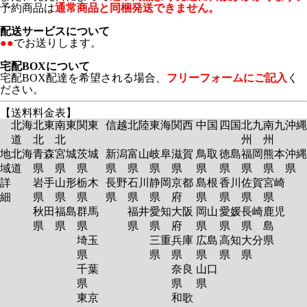
予約商品は
通常商品と同梱発送できません。
配送サービスについて
●●
でお送りします。
宅配BOXについて
宅配BOX配達を希望される場合、
フリーフォームにご記入
く
ださい。
【送料料金表】
北海
北東
南東
関東
信越
北陸
東海
関西
中国
四国
北九
南九
沖縄
道
北
北
州
州
地
北海
青森
宮城
茨城
新潟
富山
岐阜
滋賀
鳥取
徳島
福岡
熊本
沖縄
域
道
県
県
県
県
県
県
県
県
県
県
県
県
詳
岩手
山形
栃木
長野
石川
静岡
京都
島根
香川
佐賀
宮崎
細
県
県
県
県
県
県
府
県
県
県
県
秋田
福島
群馬
福井
愛知
大阪
岡山
愛媛
長崎
鹿児
県
県
県
県
県
府
県
県
県
島
埼玉
三重
兵庫
広島
高知
大分
県
県
県
県
県
県
県
千葉
奈良
山口
県
県
県
東京
和歌