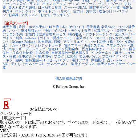
ァッション公式ブランド
|
ポイントアップ
|
ディズニーゾーン
|
サンリオゾーン
|
まち
楽
|
楽天ふるさと納税
|
日用品翌日配達
|
スーパーDEAL
|
開催中イベント一覧
|
福袋＆
初売り
|
バレンタイン
|
ホワイトデー
|
母の日
|
父の日
|
お中元
|
敬老の日
|
ハロウィ
ン
|
お歳暮
|
クリスマス
|
おせち
|
ランキング
【楽天グループ】
楽天市場
|
旅行・ホテル予約・航空券
|
本・DVD・CD
|
電子書籍 楽天Kobo
|
ゴルフ場予
約
|
レシピ
|
車検見積もり・予約
|
イベント・チケット販売
|
写真プリント
|
美容室・ヘ
アサロン予約
|
女性向け健康管理サービス
|
物流委託・アウトソーシング
|
楽天スーパー
ポイント特集
|
Rebates（ポイント提携サイト）
|
楽天ポイントカード
|
おでかけでポイ
ント
|
Rakuten Fashion
|
地方競馬
|
競輪
|
アフィリエイト
|
ネット証券（株・FX・投資信
託）
|
カードローン
|
クレジットカード
|
電子マネー
|
決済システム
|
スマホでカード決
済
|
エネルギープランニング
|
住宅ローン変動金利（固定特約付き）・フラット35
|
損害
保険・生命保険比較
|
生命保険
|
自動車保険一括見積もり
|
インターネット銀行
|
ニュー
ス・検索
|
仕事紹介
|
不動産情報
|
ブログ
|
ROOM
|
楽天モバイル
|
プロバイダ・インタ
ーネット接続
|
無料通話＆メッセージアプリ
|
電話アプリ
|
動画配信
|
占い
|
toto・
BIG
|
宝くじ（ナンバーズ4・ナンバーズ3）
|
楽天イーグルス
|
楽天グループ サービス一
覧
個人情報保護方針
© Rakuten Group, Inc.
お支払について
クレジットカード
【取扱カード】
取り扱いカードは以下のとおりです。すべてのカード会社で、一括払いが可
能となっております。
VISA
リボ,分割（3,5,6,10,12,15,18,20,24 回が可能です）