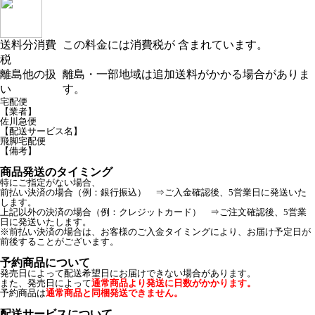
送料分消費
この料金には消費税が 含まれています。
税
離島他の扱
離島・一部地域は追加送料がかかる場合がありま
い
す。
宅配便
【業者】
佐川急便
【配送サービス名】
飛脚宅配便
【備考】
商品発送のタイミング
特にご指定がない場合、
前払い決済の場合（例：銀行振込） ⇒ご入金確認後、5営業日に発送いた
します。
上記以外の決済の場合（例：クレジットカード） ⇒ご注文確認後、5営業
日に発送いたします。
※前払い決済の場合は、お客様のご入金タイミングにより、お届け予定日が
前後することがございます。
予約商品について
発売日によって配送希望日にお届けできない場合があります。
また、発売日によって
通常商品より発送に日数がかかります。
予約商品は
通常商品と同梱発送できません。
配送サービスについて