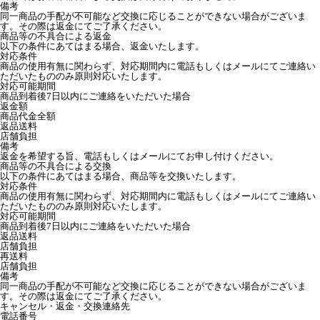
備考
同一商品の手配が不可能など交換に応じることができない場合がございま
す。その際は返金にてご了承ください。
商品等の不具合による返金
以下の条件にあてはまる場合、返金いたします。
対応条件
商品の使用有無に関わらず、対応期間内に電話もしくはメールにてご連絡い
ただいたもののみ原則対応いたします。
対応可能期間
商品到着後7日以内にご連絡をいただいた場合
返金額
商品代金全額
返品送料
店舗負担
備考
返金を希望する旨、電話もしくはメールにてお申し付けください。
商品等の不具合による交換
以下の条件にあてはまる場合、商品等を交換いたします。
対応条件
商品の使用有無に関わらず、対応期間内に電話もしくはメールにてご連絡い
ただいたもののみ原則対応いたします。
対応可能期間
商品到着後7日以内にご連絡をいただいた場合
返品送料
店舗負担
再送料
店舗負担
備考
同一商品の手配が不可能など交換に応じることができない場合がございま
す。その際は返金にてご了承ください。
キャンセル・返金・交換連絡先
電話番号