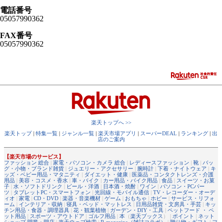
電話番号
05057990362
FAX番号
05057990362
楽天トップへ >>
楽天トップ
|
特集一覧
|
ジャンル一覧
|
楽天市場アプリ
|
スーパーDEAL
|
ランキング
|
出
店のご案内
【楽天市場のサービス】
ファッション 総合
|
家電・パソコン・カメラ 総合
|
レディースファッション
|
靴
|
バッ
グ・小物・ブランド雑貨
|
ジュエリー・アクセサリー
|
腕時計
|
下着・ナイトウェア
|
キ
ッズ・ベビー用品・マタニティ
|
ダイエット・健康
|
医薬品・コンタクトレンズ・介護
用品
|
美容・コスメ・香水
|
車・バイク
|
カー用品・バイク用品
|
食品
|
スイーツ・お菓
子
|
水・ソフトドリンク
|
ビール・洋酒
|
日本酒・焼酎
|
ワイン
|
パソコン・PCパー
ツ
|
タブレットPC・スマートフォン
|
光回線・モバイル通信
|
TV・レコーダー・オーデ
ィオ
|
家電
|
CD・DVD
|
楽器・音楽機材
|
ゲーム
|
おもちゃ
|
ホビー
|
サービス・リフォ
ーム
|
インテリア・収納
|
寝具・ベッド・マットレス
|
日用品雑貨・文房具・手芸
|
キッ
チン用品・食器・調理器具
|
花・観葉植物
|
ガーデン・DIY・工具
|
ペットフード ・ ペ
ット用品
|
スポーツ・アウトドア
|
ゴルフ用品
|
本
（
楽天ブックス
） |
ポイント
|
ネット
ショップ 開業・開店
|
楽天ウェブ検索
|
R-magazine（雑誌コラボ）
|
贈り物・ギフト
|
フ