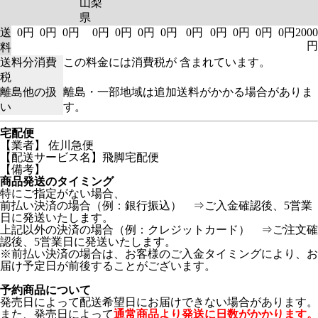
山梨
県
送
0円
0円
0円
0円
0円
0円
0円
0円
0円
0円
0円
0円
2000
円
料
送料分消費
この料金には消費税が 含まれています。
税
離島他の扱
離島・一部地域は追加送料がかかる場合がありま
い
す。
宅配便
【業者】 佐川急便
【配送サービス名】飛脚宅配便
【備考】
商品発送のタイミング
特にご指定がない場合、
前払い決済の場合（例：銀行振込） ⇒ご入金確認後、5営業
日に発送いたします。
上記以外の決済の場合（例：クレジットカード） ⇒ご注文確
認後、5営業日に発送いたします。
※前払い決済の場合は、お客様のご入金タイミングにより、お
届け予定日が前後することがございます。
予約商品について
発売日によって配送希望日にお届けできない場合があります。
また、発売日によって
通常商品より発送に日数がかかります。