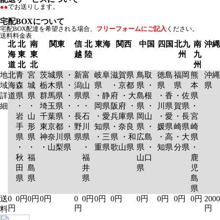
●●
でお送りします。
宅配BOXについて
宅配BOX配達を希望される場合、
フリーフォームにご記入
ください。
送料料金表
北
北
南
関東
信
北
東海
関西
中国
四国
北九
南
沖縄
海
東
東
越
陸
州
九
道
北
北
州
地
北
青
宮
茨城県 ・
新
富
岐阜
滋賀県
鳥取
徳島
福岡
熊
沖縄
域
海
森
城
栃木県 ・
潟
山
県
・京都
県 ・
県
県
本
県
詳
道
県
県
群馬県 ・
県
県
・静
府 ・大
島根
・香
・佐
県
細
・
・
埼玉県 ・
・
・
岡県
阪府 ・
県 ・
川県
賀県
・
岩
山
千葉県 ・
長
石
・愛
兵庫県
岡山
・愛
・長
宮
手
形
東京都 ・
野
川
知県
・奈良
県 ・
媛県
崎県
崎
県
県
神奈川県
県
県
・三
県 ・和
広島
・高
・大
県
・
・
・山梨県
・
重県
歌山県
県 ・
知県
分県
・
秋
福
福
山口
鹿
田
島
井
県
児
県
県
県
島
県
送
0
0円
0円
0円
0
0円
0円
0円
0円
0円
0円
0円
2000
円
円
円
料