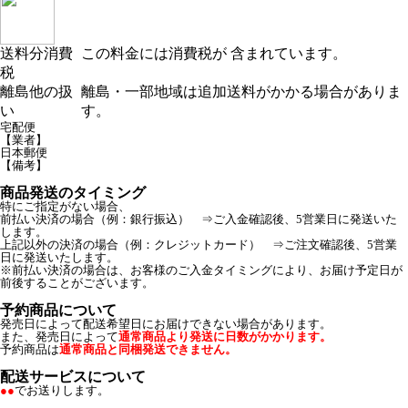
送料分消費
この料金には消費税が 含まれています。
税
離島他の扱
離島・一部地域は追加送料がかかる場合がありま
い
す。
宅配便
【業者】
日本郵便
【備考】
商品発送のタイミング
特にご指定がない場合、
前払い決済の場合（例：銀行振込） ⇒ご入金確認後、5営業日に発送いた
します。
上記以外の決済の場合（例：クレジットカード） ⇒ご注文確認後、5営業
日に発送いたします。
※前払い決済の場合は、お客様のご入金タイミングにより、お届け予定日が
前後することがございます。
予約商品について
発売日によって配送希望日にお届けできない場合があります。
また、発売日によって
通常商品より発送に日数がかかります。
予約商品は
通常商品と同梱発送できません。
配送サービスについて
●●
でお送りします。