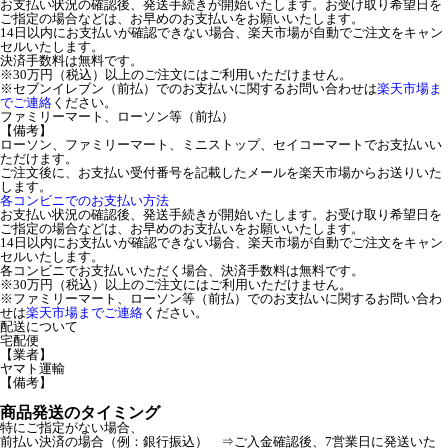
お支払い状況の確認後、発送手続きが開始いたします。お受け取り希望日を
ご指定の場合などは、お早めのお支払いをお願いいたします。
14日以内にお支払いが確認できない場合、楽天市場が自動でご注文をキャン
セルいたします。
決済手数料は無料です。
※30万円（税込）以上のご注文にはご利用いただけません。
※セブンイレブン（前払）でのお支払いに関するお問い合わせは
楽天市場ま
でご連絡
ください。
ファミリーマート、ローソン等（前払）
【備考】
ローソン、ファミリーマート、ミニストップ、セイコーマートでお支払いい
ただけます。
ご注文後に、お支払い受付番号を記載したメールを楽天市場からお送りいた
します。
各コンビニでのお支払い方法
お支払い状況の確認後、発送手続きが開始いたします。お受け取り希望日を
ご指定の場合などは、お早めのお支払いをお願いいたします。
14日以内にお支払いが確認できない場合、楽天市場が自動でご注文をキャン
セルいたします。
各コンビニでお支払いいただく場合、決済手数料は無料です。
※30万円（税込）以上のご注文にはご利用いただけません。
※ファミリーマート、ローソン等（前払）でのお支払いに関するお問い合わ
せは
楽天市場までご連絡
ください。
配送について
宅配便
【業者】
ヤマト運輸
【備考】
商品発送のタイミング
特にご指定がない場合、
前払い決済の場合（例：銀行振込） ⇒ご入金確認後、7営業日に発送いた