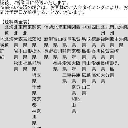
認後、7営業日に発送いたします。
※前払い決済の場合は、お客様のご入金タイミングにより、お
届け予定日が前後することがございます。
【送料料金表】
北海
北東
南東
関東
信越
北陸
東海
関西
中国
四国
北九
南九
沖縄
道
北
北
州
州
地
北海
青森
宮城
茨城
新潟
富山
岐阜
滋賀
鳥取
徳島
福岡
熊本
沖縄
域
道
県
県
県
県
県
県
県
県
県
県
県
県
詳
岩手
山形
栃木
長野
石川
静岡
京都
島根
香川
佐賀
宮崎
細
県
県
県
県
県
県
府
県
県
県
県
秋田
福島
群馬
福井
愛知
大阪
岡山
愛媛
長崎
鹿児
県
県
県
県
県
府
県
県
県
島
埼玉
三重
兵庫
広島
高知
大分
県
県
県
県
県
県
県
千葉
奈良
山口
県
県
県
東京
和歌
都
山
神奈
県
川
県