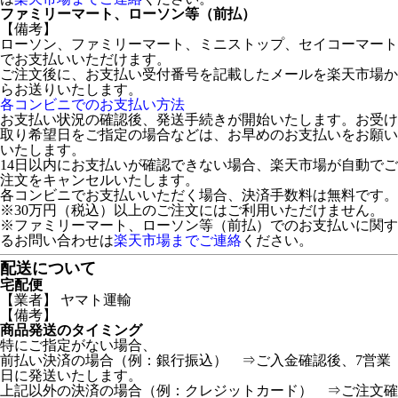
ファミリーマート、ローソン等（前払）
【備考】
ローソン、ファミリーマート、ミニストップ、セイコーマート
でお支払いいただけます。
ご注文後に、お支払い受付番号を記載したメールを楽天市場か
らお送りいたします。
各コンビニでのお支払い方法
お支払い状況の確認後、発送手続きが開始いたします。お受け
取り希望日をご指定の場合などは、お早めのお支払いをお願い
いたします。
14日以内にお支払いが確認できない場合、楽天市場が自動でご
注文をキャンセルいたします。
各コンビニでお支払いいただく場合、決済手数料は無料です。
※30万円（税込）以上のご注文にはご利用いただけません。
※ファミリーマート、ローソン等（前払）でのお支払いに関す
るお問い合わせは
楽天市場までご連絡
ください。
配送について
宅配便
【業者】 ヤマト運輸
【備考】
商品発送のタイミング
特にご指定がない場合、
前払い決済の場合（例：銀行振込） ⇒ご入金確認後、7営業
日に発送いたします。
上記以外の決済の場合（例：クレジットカード） ⇒ご注文確