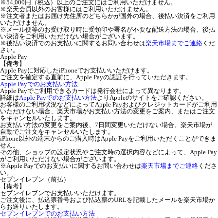
※54,000円（税込）以上のご注文にはご利用いただけません。
※楽天会員以外のお客様にはご利用いただけません。
※注文者またはお届け先住所のどちらかが国外の場合、後払い決済をご利用
いただけません。
※メール便等のお受け取り時に受領印や署名が不要な配送方法の場合、後払
い決済をご利用いただけない場合がございます。
※後払い決済でのお支払いに関するお問い合わせは
楽天市場までご連絡
くだ
さい。
Apple Pay
【備考】
Apple Payに対応したiPhoneでお支払いいただけます。
ご注文を確定する直前に、Apple Payの認証を行っていただきます。
Apple Payでのお支払い方法
Apple Payでご利用できるカードは発行会社によって異なります。
詳細は
Apple Payでのお支払い方法
よりAppleのサイトをご確認ください。
お客様のご利用状況などによってApple Payおよびクレジットカードがご利用
いただけない場合、楽天市場がお支払い方法の変更をご案内、またはご注文
をキャンセルいたします。
お支払い方法の変更をご案内後、7日間変更いただけない場合、楽天市場が
自動でご注文をキャンセルいたします。
iPhone以外の端末からのご購入時はApple Payをご利用いただくことができま
せん。
その他、ショップの設定状況やご注文時の選択内容などによって、Apple Pay
がご利用いただけない場合がございます。
※Apple Payでのお支払いに関するお問い合わせは
楽天市場までご連絡
くださ
い。
セブンイレブン（前払）
【備考】
セブンイレブンでお支払いいただけます。
ご注文後に、払込票番号および払込票のURLを記載したメールを楽天市場か
らお送りいたします。
セブンイレブンでのお支払い方法