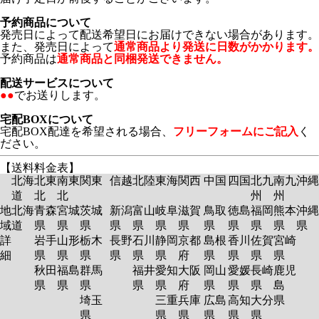
予約商品について
発売日によって配送希望日にお届けできない場合があります。
また、発売日によって
通常商品より発送に日数がかかります。
予約商品は
通常商品と同梱発送できません。
配送サービスについて
●●
でお送りします。
宅配BOXについて
宅配BOX配達を希望される場合、
フリーフォームにご記入
く
ださい。
【送料料金表】
北海
北東
南東
関東
信越
北陸
東海
関西
中国
四国
北九
南九
沖縄
道
北
北
州
州
地
北海
青森
宮城
茨城
新潟
富山
岐阜
滋賀
鳥取
徳島
福岡
熊本
沖縄
域
道
県
県
県
県
県
県
県
県
県
県
県
県
詳
岩手
山形
栃木
長野
石川
静岡
京都
島根
香川
佐賀
宮崎
細
県
県
県
県
県
県
府
県
県
県
県
秋田
福島
群馬
福井
愛知
大阪
岡山
愛媛
長崎
鹿児
県
県
県
県
県
府
県
県
県
島
埼玉
三重
兵庫
広島
高知
大分
県
県
県
県
県
県
県