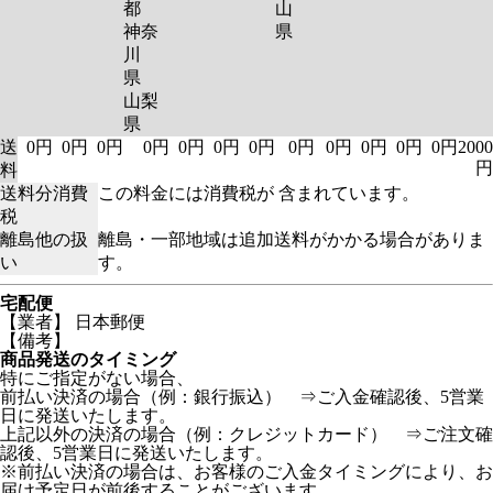
都
山
神奈
県
川
県
山梨
県
送
0円
0円
0円
0円
0円
0円
0円
0円
0円
0円
0円
0円
2000
円
料
送料分消費
この料金には消費税が 含まれています。
税
離島他の扱
離島・一部地域は追加送料がかかる場合がありま
い
す。
宅配便
【業者】 日本郵便
【備考】
商品発送のタイミング
特にご指定がない場合、
前払い決済の場合（例：銀行振込） ⇒ご入金確認後、5営業
日に発送いたします。
上記以外の決済の場合（例：クレジットカード） ⇒ご注文確
認後、5営業日に発送いたします。
※前払い決済の場合は、お客様のご入金タイミングにより、お
届け予定日が前後することがございます。