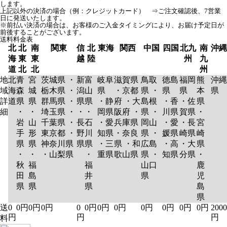
します。
上記以外の決済の場合（例：クレジットカード） ⇒ご注文確認後、7営業
日に発送いたします。
※前払い決済の場合は、お客様のご入金タイミングにより、お届け予定日が
前後することがございます。
送料料金表
北
北
南
関東
信
北
東海
関西
中国
四国
北九
南
沖縄
海
東
東
越
陸
州
九
道
北
北
州
地
北
青
宮
茨城県 ・
新
富
岐阜
滋賀県
鳥取
徳島
福岡
熊
沖縄
域
海
森
城
栃木県 ・
潟
山
県
・京都
県 ・
県
県
本
県
詳
道
県
県
群馬県 ・
県
県
・静
府 ・大
島根
・香
・佐
県
細
・
・
埼玉県 ・
・
・
岡県
阪府 ・
県 ・
川県
賀県
・
岩
山
千葉県 ・
長
石
・愛
兵庫県
岡山
・愛
・長
宮
手
形
東京都 ・
野
川
知県
・奈良
県 ・
媛県
崎県
崎
県
県
神奈川県
県
県
・三
県 ・和
広島
・高
・大
県
・
・
・山梨県
・
重県
歌山県
県 ・
知県
分県
・
秋
福
福
山口
鹿
田
島
井
県
児
県
県
県
島
県
送
0
0円
0円
0円
0
0円
0円
0円
0円
0円
0円
0円
2000
円
円
円
料