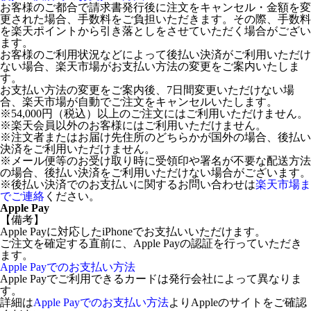
お客様のご都合で請求書発行後に注文をキャンセル・金額を変
更された場合、手数料をご負担いただきます。その際、手数料
を楽天ポイントから引き落としをさせていただく場合がござい
ます。
お客様のご利用状況などによって後払い決済がご利用いただけ
ない場合、楽天市場がお支払い方法の変更をご案内いたしま
す。
お支払い方法の変更をご案内後、7日間変更いただけない場
合、楽天市場が自動でご注文をキャンセルいたします。
※54,000円（税込）以上のご注文にはご利用いただけません。
※楽天会員以外のお客様にはご利用いただけません。
※注文者またはお届け先住所のどちらかが国外の場合、後払い
決済をご利用いただけません。
※メール便等のお受け取り時に受領印や署名が不要な配送方法
の場合、後払い決済をご利用いただけない場合がございます。
※後払い決済でのお支払いに関するお問い合わせは
楽天市場ま
でご連絡
ください。
Apple Pay
【備考】
Apple Payに対応したiPhoneでお支払いいただけます。
ご注文を確定する直前に、Apple Payの認証を行っていただき
ます。
Apple Payでのお支払い方法
Apple Payでご利用できるカードは発行会社によって異なりま
す。
詳細は
Apple Payでのお支払い方法
よりAppleのサイトをご確認