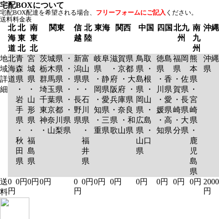
宅配BOXについて
宅配BOX配達を希望される場合、
フリーフォームにご記入
ください。
送料料金表
北
北
南
関東
信
北
東海
関西
中国
四国
北九
南
沖縄
海
東
東
越
陸
州
九
道
北
北
州
地
北
青
宮
茨城県 ・
新
富
岐阜
滋賀県
鳥取
徳島
福岡
熊
沖縄
域
海
森
城
栃木県 ・
潟
山
県
・京都
県 ・
県
県
本
県
詳
道
県
県
群馬県 ・
県
県
・静
府 ・大
島根
・香
・佐
県
細
・
・
埼玉県 ・
・
・
岡県
阪府 ・
県 ・
川県
賀県
・
岩
山
千葉県 ・
長
石
・愛
兵庫県
岡山
・愛
・長
宮
手
形
東京都 ・
野
川
知県
・奈良
県 ・
媛県
崎県
崎
県
県
神奈川県
県
県
・三
県 ・和
広島
・高
・大
県
・
・
・山梨県
・
重県
歌山県
県 ・
知県
分県
・
秋
福
福
山口
鹿
田
島
井
県
児
県
県
県
島
県
送
0
0円
0円
0円
0
0円
0円
0円
0円
0円
0円
0円
2000
円
円
円
料