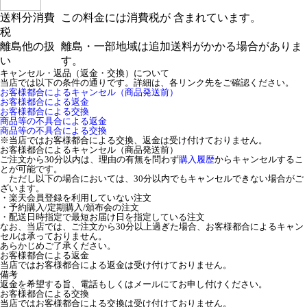
送料分消費
この料金には消費税が 含まれています。
税
離島他の扱
離島・一部地域は追加送料がかかる場合がありま
い
す。
キャンセル・返品（返金・交換）について
当店では以下の条件の通りです。詳細は、各リンク先をご確認ください。
お客様都合によるキャンセル（商品発送前）
お客様都合による返金
お客様都合による交換
商品等の不具合による返金
商品等の不具合による交換
※当店ではお客様都合による交換、返金は受け付けておりません。
お客様都合によるキャンセル（商品発送前）
ご注文から30分以内は、理由の有無を問わず
購入履歴
からキャンセルするこ
とが可能です。
ただし以下の場合においては、30分以内でもキャンセルできない場合がご
ざいます。
・楽天会員登録を利用していない注文
・予約購入/定期購入/頒布会の注文
・配送日時指定で最短お届け日を指定している注文
なお、当店では、ご注文から30分以上過ぎた場合、お客様都合によるキャン
セルは承っておりません。
あらかじめご了承ください。
お客様都合による返金
当店ではお客様都合による返金は受け付けておりません。
備考
返金を希望する旨、電話もしくはメールにてお申し付けください。
お客様都合による交換
当店ではお客様都合による交換は受け付けておりません。