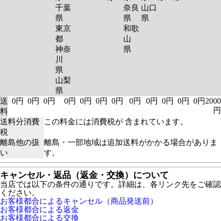
千葉
奈良
山口
県
県
県
東京
和歌
都
山
神奈
県
川
県
山梨
県
送
0円
0円
0円
0円
0円
0円
0円
0円
0円
0円
0円
0円
2000
円
料
送料分消費
この料金には消費税が 含まれています。
税
離島他の扱
離島・一部地域は追加送料がかかる場合がありま
い
す。
キャンセル・返品（返金・交換）について
当店では以下の条件の通りです。詳細は、各リンク先をご確認
ください。
お客様都合によるキャンセル（商品発送前）
お客様都合による返金
お客様都合による交換