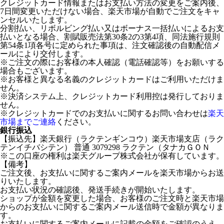
クレジットカード情報またはお支払い方法の変更をご案内後、
7日間変更いただけない場合、楽天市場が自動でご注文をキャ
ンセルいたします。
分割払い、リボルビング払い又はボーナス一括払いによるお支
払いとなる場合、割賦販売法第30条2の3第4項、同法施行規則
第54条1項各号に定められた事項は、注文確認後の自動配信メ
ールにより交付します。
※ご注文の際にお客様の本人確認（電話確認等）をお願いする
場合もございます。
※お客様と異なる名義のクレジットカードはご利用いただけま
せん。
※決済システム上、クレジットカード利用控は発行しておりま
せん。
※クレジットカードでのお支払いに関するお問い合わせは
楽天
市場までご連絡
ください。
銀行振込
【振込先】楽天銀行（ラクテンギンコウ）楽天市場支店（ラク
テンイチバシテン） 普通 3079298 ラクテン（タナカＧＯＮ
※この口座の権利は楽天グループ株式会社が保有しています。
【備考】
ご注文後、お支払いに関するご案内メールを楽天市場からお送
りいたします。
お支払い状況の確認後、発送手続きが開始いたします。
ショップが金額を変更した場合、お客様のご注文時と楽天市場
からのお支払いに関するご案内メール送信時で金額が異なりま
す。
お支払いに関するご案内メールに記載の金額をご確認のうえ、