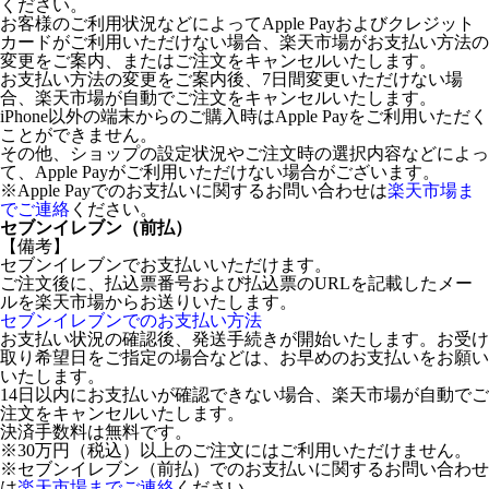
ください。
お客様のご利用状況などによってApple Payおよびクレジット
カードがご利用いただけない場合、楽天市場がお支払い方法の
変更をご案内、またはご注文をキャンセルいたします。
お支払い方法の変更をご案内後、7日間変更いただけない場
合、楽天市場が自動でご注文をキャンセルいたします。
iPhone以外の端末からのご購入時はApple Payをご利用いただく
ことができません。
その他、ショップの設定状況やご注文時の選択内容などによっ
て、Apple Payがご利用いただけない場合がございます。
※Apple Payでのお支払いに関するお問い合わせは
楽天市場ま
でご連絡
ください。
セブンイレブン（前払）
【備考】
セブンイレブンでお支払いいただけます。
ご注文後に、払込票番号および払込票のURLを記載したメー
ルを楽天市場からお送りいたします。
セブンイレブンでのお支払い方法
お支払い状況の確認後、発送手続きが開始いたします。お受け
取り希望日をご指定の場合などは、お早めのお支払いをお願い
いたします。
14日以内にお支払いが確認できない場合、楽天市場が自動でご
注文をキャンセルいたします。
決済手数料は無料です。
※30万円（税込）以上のご注文にはご利用いただけません。
※セブンイレブン（前払）でのお支払いに関するお問い合わせ
は
楽天市場までご連絡
ください。