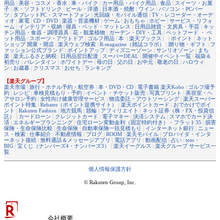
用品
|
美容・コスメ・香水
|
車・バイク
|
カー用品・バイク用品
|
食品
|
スイーツ・お菓
子
|
水・ソフトドリンク
|
ビール・洋酒
|
日本酒・焼酎
|
ワイン
|
パソコン・PCパー
ツ
|
タブレットPC・スマートフォン
|
光回線・モバイル通信
|
TV・レコーダー・オーデ
ィオ
|
家電
|
CD・DVD
|
楽器・音楽機材
|
ゲーム
|
おもちゃ
|
ホビー
|
サービス・リフォ
ーム
|
インテリア・収納
|
寝具・ベッド・マットレス
|
日用品雑貨・文房具・手芸
|
キッ
チン用品・食器・調理器具
|
花・観葉植物
|
ガーデン・DIY・工具
|
ペットフード ・ ペ
ット用品
|
スポーツ・アウトドア
|
ゴルフ用品
|
本
（
楽天ブックス
） |
ポイント
|
ネット
ショップ 開業・開店
|
楽天ウェブ検索
|
R-magazine（雑誌コラボ）
|
贈り物・ギフト
|
フ
ァッション公式ブランド
|
ポイントアップ
|
ディズニーゾーン
|
サンリオゾーン
|
まち
楽
|
楽天ふるさと納税
|
日用品翌日配達
|
スーパーDEAL
|
開催中イベント一覧
|
福袋＆
初売り
|
バレンタイン
|
ホワイトデー
|
母の日
|
父の日
|
お中元
|
敬老の日
|
ハロウィ
ン
|
お歳暮
|
クリスマス
|
おせち
|
ランキング
【楽天グループ】
楽天市場
|
旅行・ホテル予約・航空券
|
本・DVD・CD
|
電子書籍 楽天Kobo
|
ゴルフ場予
約
|
レシピ
|
車検見積もり・予約
|
イベント・チケット販売
|
写真プリント
|
美容室・ヘ
アサロン予約
|
女性向け健康管理サービス
|
物流委託・アウトソーシング
|
楽天スーパー
ポイント特集
|
Rebates（ポイント提携サイト）
|
楽天ポイントカード
|
おでかけでポイ
ント
|
Rakuten Fashion
|
地方競馬
|
競輪
|
アフィリエイト
|
ネット証券（株・FX・投資信
託）
|
カードローン
|
クレジットカード
|
電子マネー
|
決済システム
|
スマホでカード決
済
|
エネルギープランニング
|
住宅ローン変動金利（固定特約付き）・フラット35
|
損害
保険・生命保険比較
|
生命保険
|
自動車保険一括見積もり
|
インターネット銀行
|
ニュー
ス・検索
|
仕事紹介
|
不動産情報
|
ブログ
|
ROOM
|
楽天モバイル
|
プロバイダ・インタ
ーネット接続
|
無料通話＆メッセージアプリ
|
電話アプリ
|
動画配信
|
占い
|
toto・
BIG
|
宝くじ（ナンバーズ4・ナンバーズ3）
|
楽天イーグルス
|
楽天グループ サービス一
覧
個人情報保護方針
© Rakuten Group, Inc.
会社概要