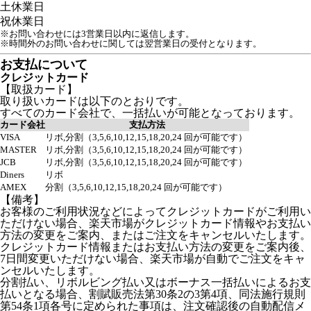
土
休業日
祝
休業日
※お問い合わせには3営業日以内に返信します。
※時間外のお問い合わせに関しては翌営業日の受付となります。
お支払について
クレジットカード
【取扱カード】
取り扱いカードは以下のとおりです。
すべてのカード会社で、一括払いが可能となっております。
カード会社
支払方法
VISA
リボ,分割（3,5,6,10,12,15,18,20,24 回が可能です）
MASTER
リボ,分割（3,5,6,10,12,15,18,20,24 回が可能です）
JCB
リボ,分割（3,5,6,10,12,15,18,20,24 回が可能です）
Diners
リボ
AMEX
分割（3,5,6,10,12,15,18,20,24 回が可能です）
【備考】
お客様のご利用状況などによってクレジットカードがご利用い
ただけない場合、楽天市場がクレジットカード情報やお支払い
方法の変更をご案内、またはご注文をキャンセルいたします。
クレジットカード情報またはお支払い方法の変更をご案内後、
7日間変更いただけない場合、楽天市場が自動でご注文をキャ
ンセルいたします。
分割払い、リボルビング払い又はボーナス一括払いによるお支
払いとなる場合、割賦販売法第30条2の3第4項、同法施行規則
第54条1項各号に定められた事項は、注文確認後の自動配信メ