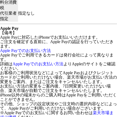
料分消費
税
代引業者
指定なし
指定
Apple Pay
【備考】
Apple Payに対応したiPhoneでお支払いいただけます。
ご注文を確定する直前に、Apple Payの認証を行っていただき
ます。
Apple Payでのお支払い方法
Apple Payでご利用できるカードは発行会社によって異なりま
す。
詳細は
Apple Payでのお支払い方法
よりAppleのサイトをご確認
ください。
お客様のご利用状況などによってApple Payおよびクレジット
カードがご利用いただけない場合、楽天市場がお支払い方法の
変更をご案内、またはご注文をキャンセルいたします。
お支払い方法の変更をご案内後、7日間変更いただけない場
合、楽天市場が自動でご注文をキャンセルいたします。
iPhone以外の端末からのご購入時はApple Payをご利用いただく
ことができません。
その他、ショップの設定状況やご注文時の選択内容などによっ
て、Apple Payがご利用いただけない場合がございます。
※Apple Payでのお支払いに関するお問い合わせは
楽天市場ま