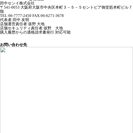
田中センイ株式会社
〒541-0053 大阪府大阪市中央区本町３－５－５セントピア御堂筋本町ビル７
階
TEL:06-7777-2450 FAX:06-6271-3678
代表者
:
田中 友明
店舗運営責任者
:
坂野 大地
店舗セキュリティ責任者
:
坂野 大地
購入履歴からの適格請求書発行:対応可能
お問い合わせ先