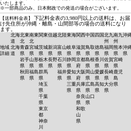
いたします。
※一部商品のみ、日本郵政での発送の場合がございます。
下記料金表の3,980円以上の送料は、お届
【送料料金表】
け先住所が沖縄・離島・山間部等の場合の送料になり
ます。
北海
北東
南東
関東
信越
北陸
東海
関西
中国
四国
北九
南九
沖
道
北
北
州
州
地域
北海
青森
宮城
茨城
新潟
富山
岐阜
滋賀
鳥取
徳島
福岡
熊本
沖
詳細
道
県
県
県
県
県
県
県
県
県
県
県
岩手
山形
栃木
長野
石川
静岡
京都
島根
香川
佐賀
宮崎
県
県
県
県
県
県
府
県
県
県
県
秋田
福島
群馬
福井
愛知
大阪
岡山
愛媛
長崎
鹿児
県
県
県
県
県
府
県
県
県
島
埼玉
三重
兵庫
広島
高知
大分
県
県
県
県
県
県
県
千葉
奈良
山口
県
県
県
東京
和歌
都
山
神奈
県
川