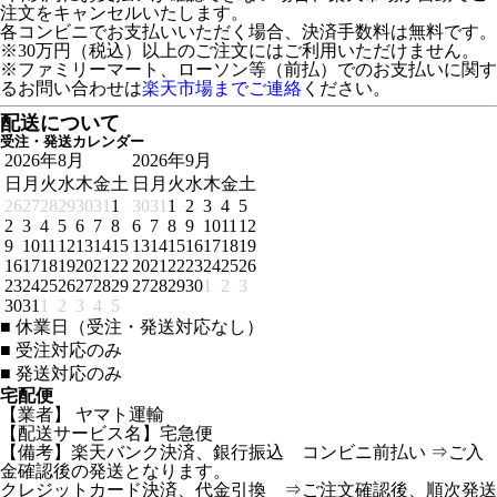
注文をキャンセルいたします。
各コンビニでお支払いいただく場合、決済手数料は無料です。
※30万円（税込）以上のご注文にはご利用いただけません。
※ファミリーマート、ローソン等（前払）でのお支払いに関す
るお問い合わせは
楽天市場までご連絡
ください。
配送について
受注・発送カレンダー
2026年8月
2026年9月
日
月
火
水
木
金
土
日
月
火
水
木
金
土
26
27
28
29
30
31
1
30
31
1
2
3
4
5
2
3
4
5
6
7
8
6
7
8
9
10
11
12
9
10
11
12
13
14
15
13
14
15
16
17
18
19
16
17
18
19
20
21
22
20
21
22
23
24
25
26
23
24
25
26
27
28
29
27
28
29
30
1
2
3
30
31
1
2
3
4
5
■
休業日（受注・発送対応なし）
■
受注対応のみ
■
発送対応のみ
宅配便
【業者】 ヤマト運輸
【配送サービス名】宅急便
【備考】楽天バンク決済、銀行振込 コンビニ前払い ⇒ご入
金確認後の発送となります。
クレジットカード決済、代金引換 ⇒ご注文確認後、順次発送