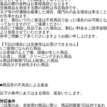
返品の際の送料はお客様負担となります。
交換商品を発送する際の送料は当店負担です。
タグ等の付属物を破棄した場合、傷汚れのある場合は承ること
が出来かねます。
また、着払いでのご返送は不良商品であった場合のみ可能とな
っておりますので、ご遠慮ください。
当店にて確認し良品であった場合は、着払い料金をご請求金額
より加算させていただきます。
何卒ご理解ご了承くださいますようお願い申し上げます。
【下記の場合には交換等はお受けできません】
1.ご使用になられた商品
2.お客様のもとで傷、損傷が生じた商品
3.お直し、洗濯、クリーニングされた商品
4.商品到着後7日以上経過した商品
5.商品タグを紛失された商品
■
商品等の不具合による返金
以下の条件にあてはまる場合、返金いたします。
対応条件
ご試着のみ、未使用の商品に限り、商品到着後7日以内であれ