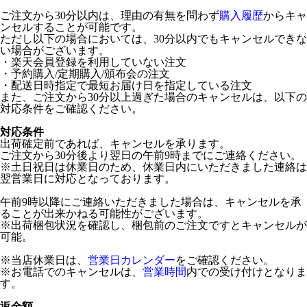
ご注文から30分以内は、理由の有無を問わず
購入履歴
からキャ
ンセルすることが可能です。
ただし以下の場合においては、30分以内でもキャンセルできな
い場合がございます。
・楽天会員登録を利用していない注文
・予約購入/定期購入/頒布会の注文
・配送日時指定で最短お届け日を指定している注文
また、ご注文から30分以上過ぎた場合のキャンセルは、以下の
対応条件をご確認ください。
対応条件
出荷確定前であれば、キャンセルを承ります。
ご注文から30分後より翌日の午前9時までにご連絡ください。
※土日祝日は休業日のため、休業日内にいただきました連絡は
翌営業日に対応となっております。
午前9時以降にご連絡いただきました場合は、キャンセルを承
ることが出来かねる可能性がございます。
※出荷梱包状況を確認し、梱包前のご注文ですとキャンセルが
可能。
※当店休業日は、
営業日カレンダー
をご確認ください。
※お電話でのキャンセルは、
営業時間
内での受け付けとなりま
す。
返金額