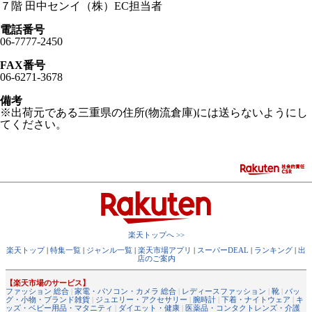
７階 田中センイ（株）EC担当者
電話番号
06-7777-2450
FAX番号
06-6271-3678
備考
※出荷元である三重県の住所(物流倉庫)には送らないようにし
てください。
楽天トップへ >>
楽天トップ
|
特集一覧
|
ジャンル一覧
|
楽天市場アプリ
|
スーパーDEAL
|
ランキング
|
出
店のご案内
【楽天市場のサービス】
ファッション 総合
|
家電・パソコン・カメラ 総合
|
レディースファッション
|
靴
|
バッ
グ・小物・ブランド雑貨
|
ジュエリー・アクセサリー
|
腕時計
|
下着・ナイトウェア
|
キ
ッズ・ベビー用品・マタニティ
|
ダイエット・健康
|
医薬品・コンタクトレンズ・介護