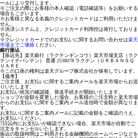
ールにより交付します。
※ご注文の際にお客様の本人確認（電話確認等）をお願いする
場合もございます。
※お客様と異なる名義のクレジットカードはご利用いただけま
せん。
※決済システム上、クレジットカード利用控は発行しておりま
せん。
※クレジットカードでのお支払いに関するお問い合わせは
楽天
市場までご連絡
ください。
銀行振込
【振込先】楽天銀行（ラクテンギンコウ）楽天市場支店（ラク
テンイチバシテン） 普通 2538078 ラクテン（ＵＲＢＡＮＳＱ
ＵＡＲＥ
※この口座の権利は楽天グループ株式会社が保有しています。
【備考】
ご注文後、お支払いに関するご案内メールを楽天市場からお送
りいたします。
お支払い状況の確認後、発送手続きが開始いたします。
ショップが金額を変更した場合、お客様のご注文時と楽天市場
からのお支払いに関するご案内メール送信時で金額が異なりま
す。
お支払いに関するご案内メールに記載の金額をご確認のうえ、
お支払いください。
7日以内にお支払いが確認できない場合、楽天市場が自動でご
注文をキャンセルいたします。
振込の取扱時間はご利用される金融機関のホームページなどを