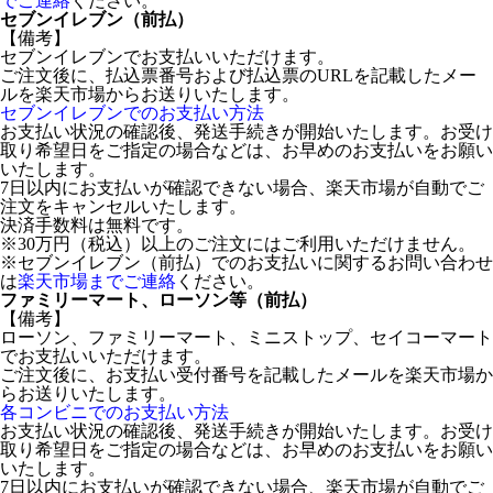
でご連絡
ください。
セブンイレブン（前払）
【備考】
セブンイレブンでお支払いいただけます。
ご注文後に、払込票番号および払込票のURLを記載したメー
ルを楽天市場からお送りいたします。
セブンイレブンでのお支払い方法
お支払い状況の確認後、発送手続きが開始いたします。お受け
取り希望日をご指定の場合などは、お早めのお支払いをお願い
いたします。
7日以内にお支払いが確認できない場合、楽天市場が自動でご
注文をキャンセルいたします。
決済手数料は無料です。
※30万円（税込）以上のご注文にはご利用いただけません。
※セブンイレブン（前払）でのお支払いに関するお問い合わせ
は
楽天市場までご連絡
ください。
ファミリーマート、ローソン等（前払）
【備考】
ローソン、ファミリーマート、ミニストップ、セイコーマート
でお支払いいただけます。
ご注文後に、お支払い受付番号を記載したメールを楽天市場か
らお送りいたします。
各コンビニでのお支払い方法
お支払い状況の確認後、発送手続きが開始いたします。お受け
取り希望日をご指定の場合などは、お早めのお支払いをお願い
いたします。
7日以内にお支払いが確認できない場合、楽天市場が自動でご