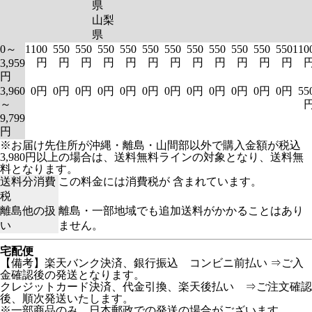
県
山梨
県
0～
1100
550
550
550
550
550
550
550
550
550
550
550
110
円
円
円
円
円
円
円
円
円
円
円
円
3,959
円
3,960
0円
0円
0円
0円
0円
0円
0円
0円
0円
0円
0円
0円
55
～
9,799
円
※お届け先住所が沖縄・離島・山間部以外で購入金額が税込
3,980円以上の場合は、送料無料ラインの対象となり、送料無
料となります。
送料分消費
この料金には消費税が 含まれています。
税
離島他の扱
離島・一部地域でも追加送料がかかることはあり
い
ません。
宅配便
【備考】楽天バンク決済、銀行振込 コンビニ前払い ⇒ご入
金確認後の発送となります。
クレジットカード決済、代金引換、楽天後払い ⇒ご注文確認
後、順次発送いたします。
※一部商品のみ、日本郵政での発送の場合がございます。