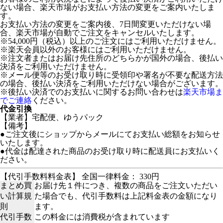
ない場合、楽天市場がお支払い方法の変更をご案内いたしま
す。
お支払い方法の変更をご案内後、7日間変更いただけない場
合、楽天市場が自動でご注文をキャンセルいたします。
※54,000円（税込）以上のご注文にはご利用いただけません。
※楽天会員以外のお客様にはご利用いただけません。
※注文者またはお届け先住所のどちらかが国外の場合、後払い
決済をご利用いただけません。
※メール便等のお受け取り時に受領印や署名が不要な配送方法
の場合、後払い決済をご利用いただけない場合がございます。
※後払い決済でのお支払いに関するお問い合わせは
楽天市場ま
でご連絡
ください。
代金引換
【業者】宅配便、ゆうパック
【備考】
●ご注文後にショップからメールにてお支払い総額をお知らせ
いたします。
●代金は配達された商品のお受け取り時に配送員にお支払いく
ださい。
【代引手数料料金表】 全国一律料金： 330円
まとめ買
お届け先１件につき、複数の商品をご注文いただい
い計算規
た場合でも、代引手数料は上記料金表の金額になり
則
ます。
代引手数
この料金には消費税が含まれています