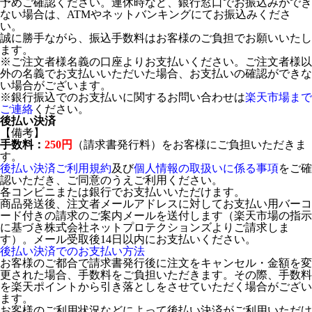
予めご確認ください。連休時など、銀行窓口でお振込みができ
ない場合は、ATMやネットバンキングにてお振込みくださ
い。
誠に勝手ながら、振込手数料はお客様のご負担でお願いいたし
ます。
※ご注文者様名義の口座よりお支払いください。ご注文者様以
外の名義でお支払いいただいた場合、お支払いの確認ができな
い場合がございます。
※銀行振込でのお支払いに関するお問い合わせは
楽天市場まで
ご連絡
ください。
後払い決済
【備考】
手数料：
250円
（請求書発行料）をお客様にご負担いただきま
す。
後払い決済ご利用規約
及び
個人情報の取扱いに係る事項
をご確
認いただき、ご同意のうえご利用ください。
各コンビニまたは銀行でお支払いいただけます。
商品発送後、注文者メールアドレスに対してお支払い用バーコ
ード付きの請求のご案内メールを送付します（楽天市場の指示
に基づき株式会社ネットプロテクションズよりご請求しま
す）。メール受取後14日以内にお支払いください。
後払い決済でのお支払い方法
お客様のご都合で請求書発行後に注文をキャンセル・金額を変
更された場合、手数料をご負担いただきます。その際、手数料
を楽天ポイントから引き落としをさせていただく場合がござい
ます。
お客様のご利用状況などによって後払い決済がご利用いただけ