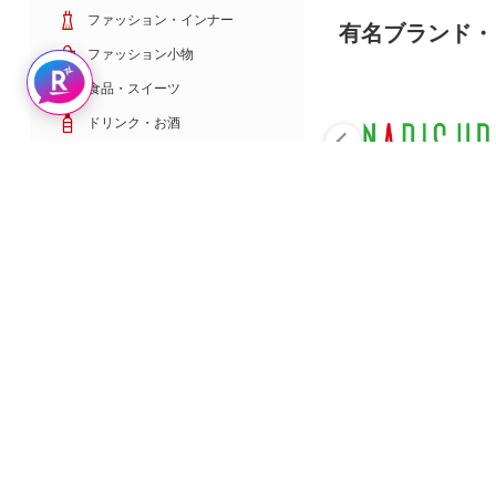
ファッション・インナー
有名ブランド・
ファッション小物
Rakuten AIで探す
食品・スイーツ
ドリンク・お酒
日用雑貨・キッチン用品
コスメ・健康・医薬品
キッズ・ベビー・玩具
家電・TV・カメラ
PC・スマホ・通信
スポーツ・ゴルフ
車・バイク
インテリア・寝具・収納
ペット・花・DIY工具
サービス・リフォーム