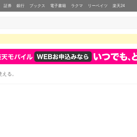
証券
銀行
ブックス
電子書籍
ラクマ
リーベイツ
楽天24
使える。