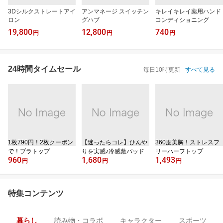
3Dシルクストレートアイ
アンマネージ スイッチン
キレイキレイ薬用ハンド
ロン
グハブ
コンディショニング
19,800
12,800
740
円
円
円
24時間タイムセール
毎日10時更新
すべて見る
1枚790円！2枚クーポン
【迷ったらコレ】ひんや
360度美胸！ストレスフ
で！ブラトップ
りを実感♪冷感敷パッド
リーハーフトップ
960
1,680
1,493
円
円
円
特集コンテンツ
暮らし
読み物・コラボ
キャラクター
スポーツ