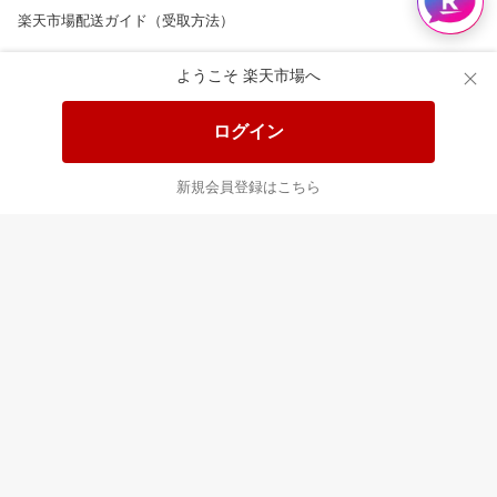
楽天市場配送ガイド（受取方法）
楽天にお店を開きませんか？
ようこそ 楽天市場へ
楽天ショッピングサービスご利用規約
ログイン
ページ内容・広告に関するご意見はこちら
新規会員登録はこちら
楽天クラッチ募金
Rakuten Ichiba English Guide
ご利用ガイド
ヘルプ
ログイン
8/16(日)メンテナンス実施のお知らせ
プラットフォームの透明性及び公正性の向上に関する取り組み