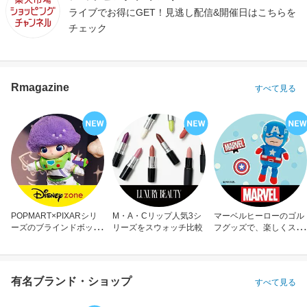
ライブでお得にGET！見逃し配信&開催日はこちらを
チェック
Rmagazine
すべて見る
POPMART×PIXARシリ
M・A・Cリップ人気3シ
マーベルヒーローのゴル
ーズのブラインドボック
リーズをスウォッチ比較
フグッズで、楽しくスコ
ス
アアップ！
有名ブランド・ショップ
すべて見る