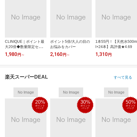
CLINIQUE｜ポイント最
ポイント5倍/大人の目の
1本55円！【天然水500m
大20倍◆数量限定セット
お悩みをカバー
l×24本】高評価★4.69
も
1,980
2,160
1,310
円
～
円
～
円
楽天スーパーDEAL
すべて見る
No Image
No Image
No Image
20%
30%
50%
ポイント
ポイント
ポイント
バック
バック
バック