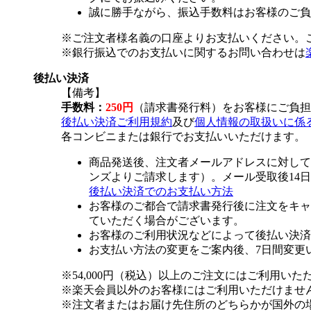
誠に勝手ながら、振込手数料はお客様のご負
※ご注文者様名義の口座よりお支払いください。
※銀行振込でのお支払いに関するお問い合わせは
後払い決済
【備考】
手数料：
250円
（請求書発行料）をお客様にご負担
後払い決済ご利用規約
及び
個人情報の取扱いに係
各コンビニまたは銀行でお支払いいただけます。
商品発送後、注文者メールアドレスに対して
ンズよりご請求します）。メール受取後14
後払い決済でのお支払い方法
お客様のご都合で請求書発行後に注文をキャ
ていただく場合がございます。
お客様のご利用状況などによって後払い決済
お支払い方法の変更をご案内後、7日間変更
※54,000円（税込）以上のご注文にはご利用いた
※楽天会員以外のお客様にはご利用いただけませ
※注文者またはお届け先住所のどちらかが国外の