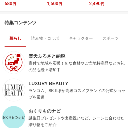
680
1,500
2,490
ース
円
円
円
特集コンテンツ
暮らし
読み物・コラボ
キャラクター
スポーツ
楽天ふるさと納税
寄付で地域を応援！旬な食材やご当地特産品などお礼
の品も続々増加中
LUXURY BEAUTY
ランコム、SK-IIほか高級コスメブランドの公式ショッ
プを厳選
おくりものナビ
誕生日プレゼントや出産祝いなど、シーンに合わせた
贈り物をご紹介