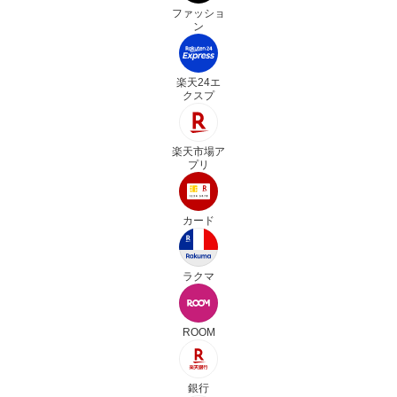
ファッショ
ン
楽天24エ
クスプ
楽天市場ア
プリ
カード
ラクマ
ROOM
銀行