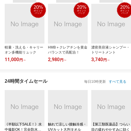
20%
20%
20%
ポイント
ポイント
ポイント
バック
バック
バック
軽量・洗える・キャリー
HMB＋クレアチンを黄金
濃密美容液シャンプー・
オン多機能リュック
バランスで高配合！
トリートメント
11,000
2,980
3,740
円
～
円
～
円
～
24時間タイムセール
毎日10時更新
すべて見る
《半額以下SALE！》水
触れて涼しい接触冷感・
【第三類医薬品】つらい
中撮影OK！完全防水ケ
UVカット大判タオル
目の疲れやかすみに効く