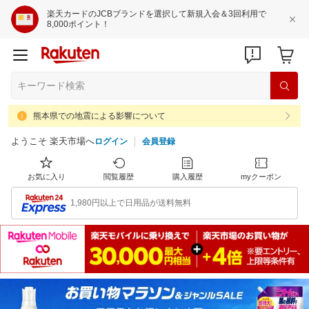
楽天カードのJCBブランドを選択して新規入会＆3回利用で
8,000ポイント！
熊本県での地震による影響について
ようこそ 楽天市場へ
ログイン
会員登録
お気に入り
閲覧履歴
購入履歴
myクーポン
1,980円以上で日用品が送料無料