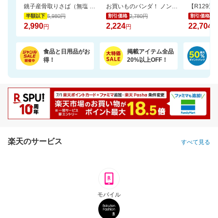
銚子産骨取りさば（無塩 選べる1kg・2kg）【骨取り魚の飯田商店】
お買いものパンダ！ ノンアルコール 除菌ウェットシート 60枚 24個
5,980円
2,780円
25
半額以下
割引価格
割引価格
2,990
2,224
22,704
円
円
円
食品と日用品がお
掲載アイテム全品
日
得！
20%以上OFF！
ポ
楽天のサービス
すべて見る
モバイル