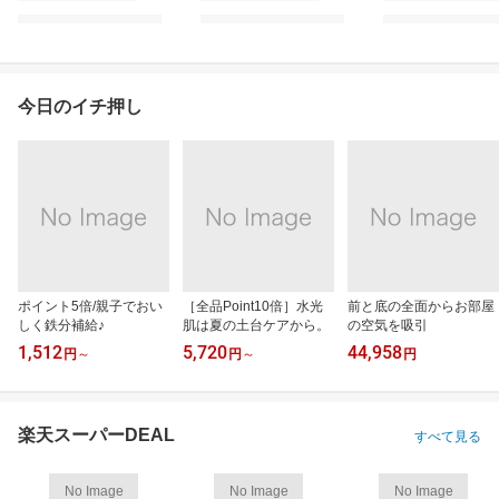
今日のイチ押し
ポイント5倍/親子でおい
［全品Point10倍］水光
前と底の全面からお部屋
しく鉄分補給♪
肌は夏の土台ケアから。
の空気を吸引
1,512
5,720
44,958
円
～
円
～
円
楽天スーパーDEAL
すべて見る
No Image
No Image
No Image