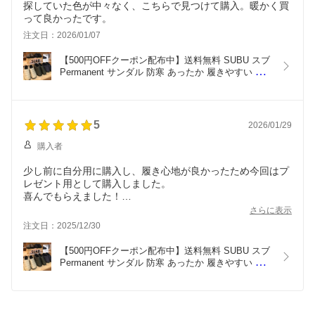
探していた色が中々なく、こちらで見つけて購入。暖かく買
って良かったです。
注文日：2026/01/07
【500円OFFクーポン配布中】送料無料 SUBU スブ 
Permanent サンダル 防寒 あったか 履きやすい ス
リッポン ギフト 贈り物 キャンプ アウトドア  正規
販売店 外履き うち履き 靴 くつ 2025 おしゃれ 人
気
5
2026/01/29
購入者
少し前に自分用に購入し、履き心地が良かったため今回はプ
レゼント用として購入しました。
喜んでもらえました！
近所に買い物に行くときなど、サッと履けるので重宝しま
さらに表示
す。
注文日：2025/12/30
【500円OFFクーポン配布中】送料無料 SUBU スブ 
Permanent サンダル 防寒 あったか 履きやすい ス
リッポン ギフト 贈り物 キャンプ アウトドア  正規
販売店 外履き うち履き 靴 くつ 2025 おしゃれ 人
気