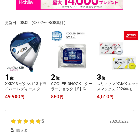
更新日
：
08/09
（08/02〜08/08集計）
1
2
3
位
位
位
XXIO13 ゼクシオ13 ドラ
COOLER SHOCK クー
スリクソン XMAX エック
イバー レディース クラ
ラーショック【S】単品
スマックス 2024年モデ
ブ MP1300 ブルー 右利
保冷剤 長時間 アイスパ
ル 1ダース ゴルフボール
49,900
880
4,610
円
円
円
き L
ック 強力保冷パック ク
公認球 SRIXON 飛び系
ーラーボックス用 保冷パ
飛距離
ック ジェル -7℃ 長時間
冷却 再利用可能 医療用
5
技術 冷凍
2026/02/22
購入者