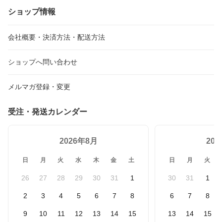
ショップ情報
会社概要・決済方法・配送方法
ショップへ問い合わせ
メルマガ登録・変更
受注・発送カレンダー
2026年8月
20
日
月
火
水
木
金
土
日
月
火
26
27
28
29
30
31
1
30
31
1
2
3
4
5
6
7
8
6
7
8
9
10
11
12
13
14
15
13
14
15