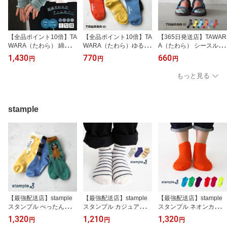
【全品ポイント10倍】TA
【全品ポイント10倍】TA
【365日発送店】TAWAR
WARA（たわら） 綿麻ア
WARA（たわら）ゆるの
A（たわら） シースルー
ームカバー UVカット 綿
び ゴムなし クルーソッ
ボーダー ショートソック
1,430
770
660
円
円
円
麻 指穴つき メロウ さら
クス 1P 無地 綿 靴下 キ
ス 1P ボーダー シアー 靴
さら 涼しい やわらかい
ッズ ジュニア レディー
下 キッズ ジュニア レデ
もっと見る
快適 レディース 冷房対
ス メンズ 男女兼用 フリ
ィース ショート クルー
策 コンパクト 紫外線対
ーサイズ クルー ソック
ソックス 履きやすい 靴
策 日焼け対策 レディー
ス 履きやすい 靴下 くつ
下 くつした ソックス レ
ス 2026 春 夏 秋 t61214
した ソックス 2026 秋 冬
ディース 2026 春 夏 t311
stample
t41219 22～27cm
59 22.5cm 23.0cm 23.5c
m 24.0cm 24.5cm
【最強配送店】stample
【最強配送店】stample
【最強配送店】stample
スタンプル ぺったんこの
スタンプル カジュアルボ
スタンプル ネオンカラー
動物 クルーソックス 3足
ーダー メッシュアンクル
メッシュアンクルソック
1,320
1,210
1,320
円
円
円
組 子供 こども キッズ レ
ソックス 3足組 メッシュ
ス 3足組 メッシュ 涼しい