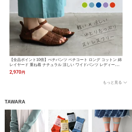
【全品ポイント10倍】ぺチパンツ ペチコート ロング コットン 綿
レイヤード 重ね着 ナチュラル 涼しい ワイドパンツ レディース
薄地 スカート ワンピース ボトムス インナー 黒 通気性 セットア
2,970
円
ップ ぺチパンツ 透け感 おしゃれ ゆったり カラフル 夏 t61105 T
AWARA
もっと見る
TAWARA