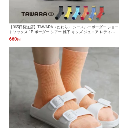
【365日発送店】TAWARA（たわら） シースルーボーダー ショー
トソックス 1P ボーダー シアー 靴下 キッズ ジュニア レディース
ショート クルー ソックス 履きやすい 靴下 くつした ソックス レ
660
円
ディース 2026 春 夏 t31159 22.5cm 23.0cm 23.5cm 24.0cm 24.5c
m