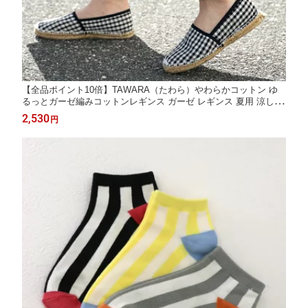
【全品ポイント10倍】TAWARA（たわら）やわらかコットン ゆ
るっとガーゼ編みコットンレギンス ガーゼ レギンス 夏用 涼しい
レディース シンプル ナチュラル かわいい 無地 履きやすい 通気
2,530
円
性 綿 レッグウェア ふわふわ 冷え対策 シースルー ゆったり 春 夏
t61107 t61221