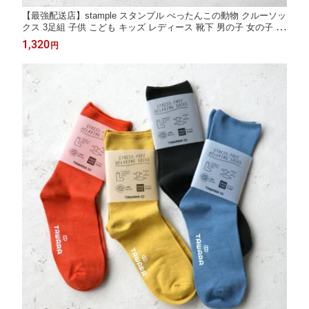
【最強配送店】stample スタンプル ぺったんこの動物 クルーソッ
クス 3足組 子供 こども キッズ レディース 靴下 男の子 女の子 ソ
ックス キッズ くつ下 通園 通学 可愛い 履きやすい 靴下 すべり止
1,320
円
め 保育園 幼稚園 カラフル 秋 冬 73449