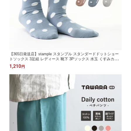
【365日発送店】stample スタンプル スタンダードドットショー
トソックス 3足組 レディース 靴下 3Pソックス 水玉 くすみカラ
ー ドット お揃い 靴下 履きやすい おしゃれ クルーソックス 春 夏
1,210
円
73315