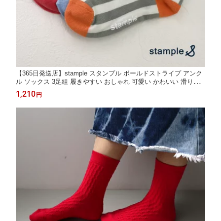
【365日発送店】stample スタンプル ボールドストライプ アンク
ル ソックス 3足組 履きやすい おしゃれ 可愛い かわいい 滑り止
め 靴下 くつ下 ソックス すべり止め キッズ 子供 こども 子ども
1,210
円
女の子 男の子 保育園 幼稚園 通園 通学 親子お揃い 2026 春 夏 73
321