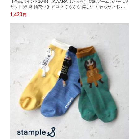
【全品ポイント10倍】TAWARA（たわら） 綿麻アームカバー UV
カット 綿 麻 指穴つき メロウ さらさら 涼しい やわらかい 快適
レディース 冷房対策 コンパクト 紫外線対策 日焼け対策 レディー
1,430
円
ス 2026 春 夏 秋 t61214