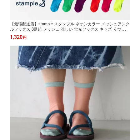
【最強配送店】stample スタンプル ネオンカラー メッシュアンク
ルソックス 3足組 メッシュ 涼しい 蛍光ソックス キッズ くつ下
可愛い 履きやすい 靴下 滑り止め カラフル 春 夏
1,320
円