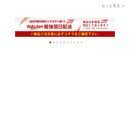
ディース 靴下 男の子 女
涼しい ボーダー 子供 こ
蛍光ソックス キッズ く
もっと見る
の子 ソックス キッズ く
ども キッズ 靴下 男の子
つ下 可愛い 履きやすい
つ下 通園 通学 可愛い 履
女の子 ソックス キッズ
靴下 滑り止め カラフル
きやすい 靴下 すべり止
くつ下 通園 通学 可愛い
春 夏
め 保育園 幼稚園 カラフ
履きやすい 靴下 滑り止
ル 秋 冬 73449
め 幼稚園 カラフル 春 夏
73308