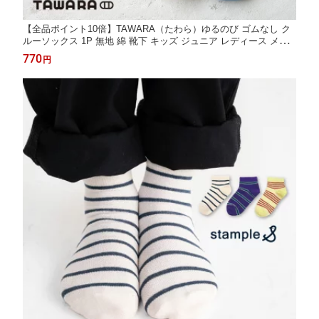
【全品ポイント10倍】TAWARA（たわら）ゆるのび ゴムなし ク
ルーソックス 1P 無地 綿 靴下 キッズ ジュニア レディース メン
ズ 男女兼用 フリーサイズ クルー ソックス 履きやすい 靴下 くつ
770
円
した ソックス 2026 秋 冬 t41219 22～27cm