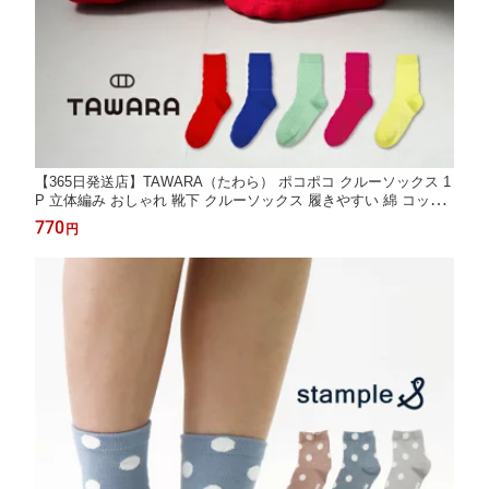
【365日発送店】TAWARA（たわら） ポコポコ クルーソックス 1
P 立体編み おしゃれ 靴下 クルーソックス 履きやすい 綿 コット
ン 靴下 くつした ソックス レディース 春 夏 秋 冬 t41177 24cm 2
770
円
4.5cm