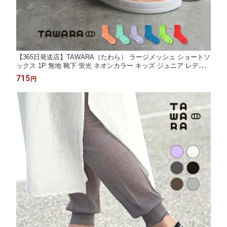
【365日発送店】TAWARA（たわら） ラージメッシュ ショートソ
ックス 1P 無地 靴下 蛍光 ネオンカラー キッズ ジュニア レディ
ース クルーソックス 履きやすい 靴下 くつした ソックス レディ
715
円
ース 2026 春 夏 t31145 22.5cm 23.0cm 23.5cm 24.0cm 24.5cm