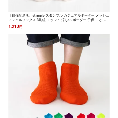
【最強配送店】stample スタンプル カジュアルボーダー メッシュ
アンクルソックス 3足組 メッシュ 涼しい ボーダー 子供 こども
キッズ 靴下 男の子 女の子 ソックス キッズ くつ下 通園 通学 可
1,210
円
愛い 履きやすい 靴下 滑り止め 幼稚園 カラフル 春 夏 73308