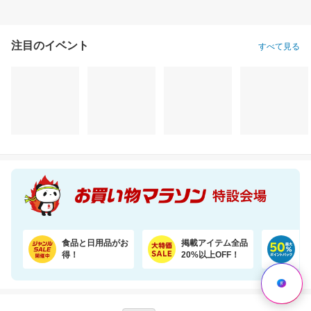
注目のイベント
すべて見る
食品と日用品がお
掲載アイテム全品
日
得！
20%以上OFF！
ポ