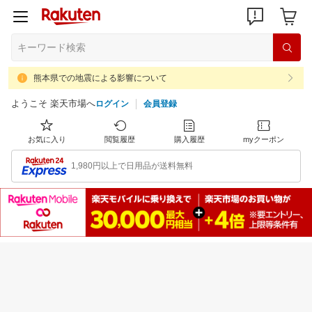
熊本県での地震による影響について
ようこそ 楽天市場へ
ログイン
会員登録
お気に入り
閲覧履歴
購入履歴
myクーポン
1,980円以上で日用品が送料無料