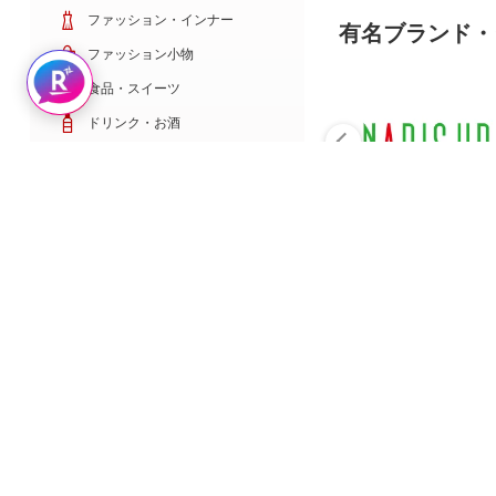
ファッション・インナー
有名ブランド・
ファッション小物
Rakuten AIで探す
食品・スイーツ
ドリンク・お酒
日用雑貨・キッチン用品
コスメ・健康・医薬品
キッズ・ベビー・玩具
家電・TV・カメラ
PC・スマホ・通信
スポーツ・ゴルフ
車・バイク
インテリア・寝具・収納
ペット・花・DIY工具
サービス・リフォーム