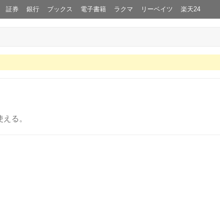
証券
銀行
ブックス
電子書籍
ラクマ
リーベイツ
楽天24
使える。