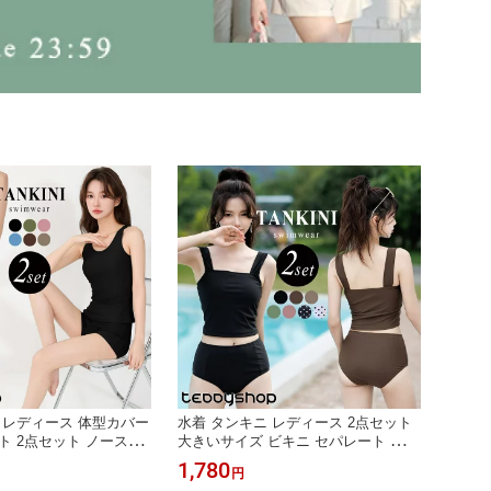
 レディース 体型カバー
水着 タンキニ レディース 2点セット
ト 2点セット ノースリ
大きいサイズ ビキニ セパレート ビス
型トップス ショートパ
チェ風ブラ ブラトップ クロップド丈
1,780
円
エスト ヒップ カバーア
肩紐 太い ノンワイヤー パッド付 バ