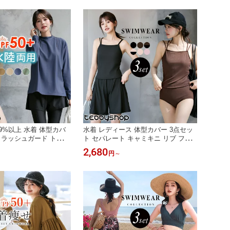
ク スポーツ フィットネ
スト 盛れる ハイウエストショーツ ウ
0代 50代 60代 ミセス
エスト カバーアップ 30代 40代 ママ
水着
99%以上 水着 体型カバ
水着 レディース 体型カバー 3点セッ
 ラッシュガード トップ
ト セパレート キャミキニ リブ フィ
ド付き レギンス付き シ
ットネス バッククロス ダブルストラ
2,680
円
～
0+ 紫外線対策 3点セッ
ップ ブラトップス キャミソール ショ
上下セット プチハイネッ
ートパンツ タック ママ 小胸 ノンワ
 二の腕 ウエスト ヒッ
イヤー ウエスト ヒップ お尻 太もも