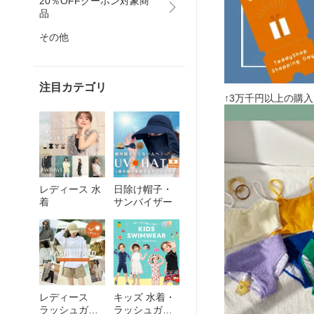
20％OFFクーポン対象商
品
その他
注目カテゴリ
↑3万千円以上の購
レディース 水
日除け帽子・
着
サンバイザー
レディース
キッズ 水着・
ラッシュガー
ラッシュガー