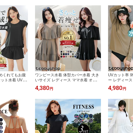
スチェ風 黒 20代
いサイズタンキニ ショートパンツ レ
ップ ベーシッ
二の腕
ギンス付き ママ水着 20代 30代 40代
ス水着 30代 4
めくれてもお腹
ワンピース水着 体型カバー水着 大き
UVカット率 
ット水着 UVカ
いサイズ レディース ママ水着 オフシ
ー レディース
 レディース 体
ョルダー オールインワン フレア 花柄
ス 長袖 パッ
4,380
4,980
円
円
+ ママ水着 セパ
黒 ぽっちゃり 二の腕 カバーアップ X
ョーツ UPF5
レイヤード風 半
XL 3L 4L 5L 6L 13号 15号 17号 19号
ト 水陸両用 
ト ショートパ
Eカップ Fカップ
ク サムホール
プ