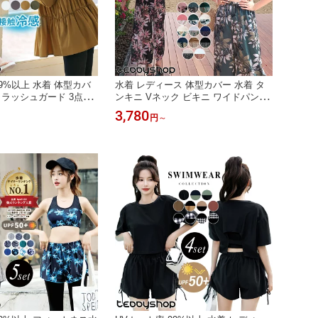
99%以上 水着 体型カバ
水着 レディース 体型カバー 水着 タ
 ラッシュガード 3点セ
ンキニ Vネック ビキニ ワイドパンツ
ト 長袖 水陸両用 洋服
3点セット 20代 30代 40代 ママ水着
3,780
円
～
ド ブラ一体型 ポケット
ロングパンツ バックシャン カシュク
99%以上 接触冷感 レギ
ール風 可愛い お洒落 くすみカラー
腕 ウエスト ヒップ 太
ボタニカル オトナ女子 バスト 盛れる