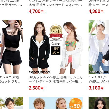
上 タンキニ水着
タンキニ 水着 レディース 体型カバー
UVカット率 
ー水着 ラッシュ
水着 長袖ラッシュガード 大きいサイ
着 レディース
ール サロペット
ズ ショートパンツ 4点上下セット 20
体型カバー水着
4,700
4,380
円
～
円
パッド付き スポ
代 30代 40代 50代 60代 オトナ女子 U
ぽっちゃり 長
ウエスト ヒップ
Vカット率 99% UPF50+ ミセス ママ
ートパンツ ト
プ UVカット
水着 ぽっちゃり 無地
30代 40代 5
タンキニ 水着
UVカット率 99%以上 長袖ラッシュガ
＼9％OFFク
点セット フリル
ード レディース 水着体型カバー用 お
9%以上 UV
洒落 かわいい
しゃれ ラッシュパーカー ロング 水陸
UVカット フ
2,580
3,180
円
円
0代 20代 30
両用 UV パーカー UPF50+ 水陸両用
ガード 体型
バックフリル ハイ
無地 日焼け防止 指穴付 かわいい 紫
ロング 薄手 長
ドカップ ワイヤ
外線カット率99.9%以上 S M L
F50+ 日焼
切り替え ゴム