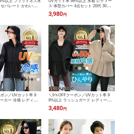
99%以上 フィットネス水
UVカット率 99%以上 水着 レディー
 セパレート かわいい
ス 体型カバー 4点セット 20代 30代 4
 ビキニ 大きいサイズ
0代 ママ水着 クロップド丈 UPF50+
3,980
円
袖ラッシュガード ショ
おしゃれ かわいい シャツラッシュガ
レンカ 5点セット 20代
ード オトナ女子 無地 サイドリボン
0代 60代 女性ミセス
ショートパンツ ドロストデザイン
ーポン／UVカット率 9
＼9％OFFクーポン／UVカット率 9
 パーカー 冷感 レディース
9%以上 ラッシュガード レディース U
リル トップス ラッシュ
V パーカー 軽量 トップス 長袖 体型
3,480
円
カバーラッシュパーカー
カバー ラッシュパーカー UPF50+ 接
袖 水陸両用 伸縮性 UP
触冷感 急速冷感 羽織 持ち運び ペプ
け防止 フード ティアード
ラム フリル ジップアップ 前開き 洋
 薄い
服見え フレア フーディー 薄い