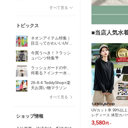
ド
ド
すべて見る
トピックス
■当店人気水
ネオンアイテム特集｜
目立ってかわいいUV対
策ウェア🌴
今買うべき！？ラッシ
ュパンツ特集🌴
ラッシュガードの中、
何着る？インナー水着
👙特集
26-8-4 TeddyShop×楽
天お買い物マラソン
すべて見る
UVカット率 99%以上
レディース 体型カバー
ショップ情報
ッシュガード ハーフ
3,580
円
～
ト ビキニ セパレート