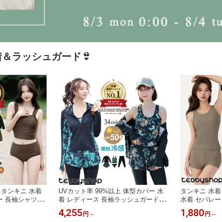
着＆ラッシュガード👙
 タンキニ 水着
UVカット率 99%以上 体型カバー 水
タンキニ 水着
 長袖シャツ ラ
着 レディース 長袖ラッシュガードセ
水着 セパレー
パンツ 4点セッ
ット 5点上下セット UPF50+ フィッ
ーブ ブラ一体
4,255
1,880
円
～
円
～
 洋服みたいな水
トネス水着 セパレート かわいい 大き
ンツ お腹 ウ