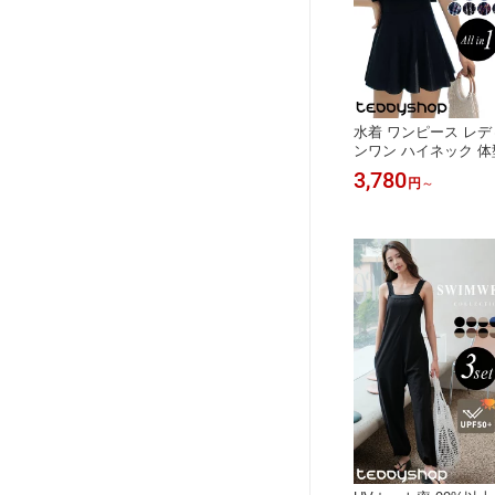
水着 ワンピース レデ
ンワン ハイネック 体
マ水着 20代 30代 4
3,780
円
～
トナ女子 大きいサイズ
スカート 可愛い お洒
レガント セクシー お