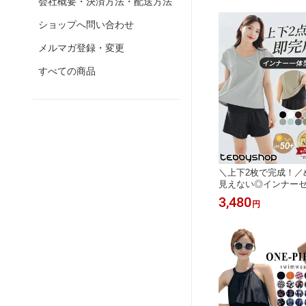
会社概要・決済方法・配送方法
着 UPF50+ 無地 ビ
30代 40代 ママ水着 
ショップへ問い合わせ
メルマガ登録・変更
すべての商品
＼上下2枚で完成！／
見えない◎インナーセ
ット率 99%以上 水着
3,480
円
型カバー水着 UPF50
レート 大きいサイズ 
袖ラッシュガードセッ
ンツ