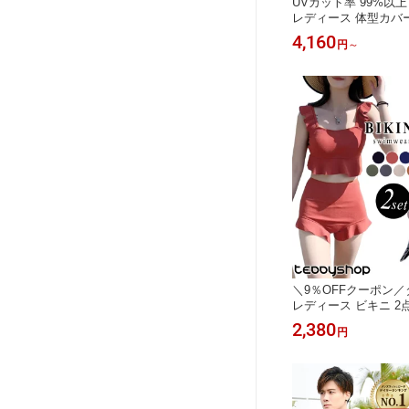
UVカット率 99%以
レディース 体型カバ
ガード 素材 キャミソ
4,160
円
～
3点セット おしゃれ 
ーティ 黒 ポケット 
太もも 脚 カバーアッ
＼9％OFFクーポン／
レディース ビキニ 2
ビキニ セパレート お
2,380
円
ビスチェ風 露出控えめ 1
代 大人 女性用 黒 
ウエスト 無地 モール
ーなし 小胸水着