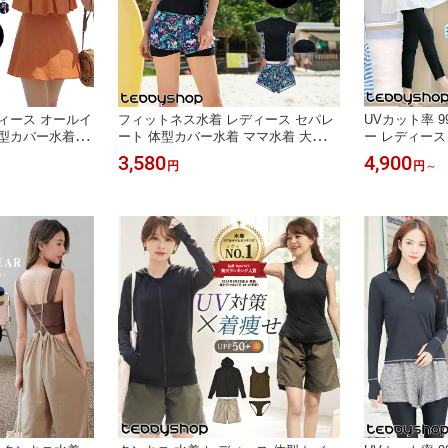
ィース オールイ
フィットネス水着 レディース セパレ
UVカット率 
型カバー水着 マ
ート 体型カバー水着 ママ水着 大きい
ー レディース
0代 ぽっちゃり オ
サイズ おしゃれ かわいい 女性用 レ
ット 上下セッ
3,580
4,900
円
円
～
 フリル フレア
イヤード風 ショートパンツ 水泳帽 ラ
見え ティアー
落 チェック エ
ッシュガード 3点 上下セット 無地 小
UVカット率 
腹 お尻 太もも
胸 盛れる 黒 20代 30代 40代 50代
ンス付き 二の
もも