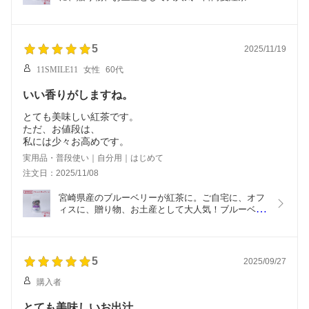
(2g×5包×1・3袋)宮崎県産 九州産 国産 トロピカル
紅茶 フレーバーティー 和紅茶 朝色紅茶 フルーツテ
ィー 果物 柑橘 デカフェ ノンカフェイン カフェイ
ンレス 爽やかな風味 さっぱり 贅沢 取り寄せ プレ
5
2025/11/19
ゼント 贈 ギフト 入学 卒業祝い ホワイトデー
11SMILE11
女性
60代
いい香りがしますね。
とても美味しい紅茶です。
ただ、お値段は、
私には少々お高めです。
実用品・普段使い｜自分用｜はじめて
注文日：2025/11/08
宮崎県産のブルーベリーが紅茶に。ご自宅に、オフ
ィスに、贈り物、お土産として大人気！ブルーベリ
ーティー (2g×5包×1・3袋)宮崎県産 九州 国産 トロ
ピカル紅茶 フレーバーティー 和紅茶 朝色紅茶 フル
ーツティー 果物 デカフェ ノンカフェイン カフェイ
ンレス 甘酸っぱい 香り豊か 贅沢 取り寄せ プレゼ
5
2025/09/27
ント 贈 ギフト 入学 卒業祝い ホワイトデー
購入者
とても美味しいお出汁