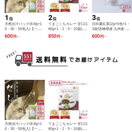
1
2
3
位
位
位
天然出汁パック(8.8g×1
てまごこちカレー 甘口(1
日向夏紅茶(2g×5包×1・
0・30・50包入)【一部送
80g×1・2・5・10袋)
3袋)宮崎県産 九州産 国
料無料・2000円ポッキ
【一部送料無料】宮崎県
産 トロピカル紅茶 フレ
600
850
600
円
～
円
～
円
～
リ】国産 日本製 和風 万
産 九州 国産 レトルトカ
ーバーティー 和紅茶 朝
能だし 出汁昆布 真昆布
レー レストラン フレン
色紅茶 フルーツティー
鰹節 鯖 椎茸 だし粉 温活
チカレー 野菜 ベジカレ
果物 柑橘 デカフェ ノン
ダイエット ミネラル 離
ー チキンカレー 鶏肉 こ
カフェイン カフェインレ
乳食 唐揚げ 炒飯 スープ
ども 子供カレー オムカ
ス 爽やかな風味 さっぱ
吸い物 だし巻き卵 出産
レー 美味しい シェフ監
り 贅沢 取り寄せ プレゼ
祝い 贈 プレゼント ギフ
修 取り寄せ プレゼント
ント 贈 ギフト 入学 卒業
ト 入学 卒業祝 ホワイト
ギフト 入学 卒業祝い ホ
祝い ホワイトデー
デー
ワイトデー
天然出汁パック(8.8g×1
てまごこちカレー 甘口(1
0・30・50包入)【一部送
80g×1・2・5・10袋)