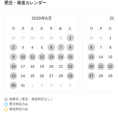
受注・発送カレンダー
2026年8月
20
日
月
火
水
木
金
土
日
月
火
26
27
28
29
30
31
1
30
31
1
2
3
4
5
6
7
8
6
7
8
9
10
11
12
13
14
15
13
14
15
16
17
18
19
20
21
22
20
21
22
23
24
25
26
27
28
29
27
28
29
30
31
1
2
3
4
5
休業日（受注・発送対応なし）
受注対応のみ
発送対応のみ