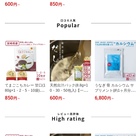
料無料・2000円ポッキ
【一部送料無料】宮崎県
600
850
円
～
円
～
リ】国産 日本製 和風 万
産 九州 国産 レトルトカ
能だし 出汁昆布 真昆布
レー レストラン フレン
鰹節 鯖 椎茸 だし粉 温活
チカレー 野菜 ベジカレ
ダイエット ミネラル 離
ー チキンカレー 鶏肉 こ
乳食 唐揚げ 炒飯 スープ
ども 子供カレー オムカ
吸い物 だし巻き卵 出産
レー 美味しい シェフ監
祝い 贈 プレゼント ギフ
修 取り寄せ プレゼント
ト 入学 卒業祝 ホワイト
ギフト 入学 卒業祝い ホ
デー
ワイトデー
てまごこちカレー 甘口(1
天然出汁パック(8.8g×1
うなぎ 骨 カルシウム サ
80g×1・2・5・10袋)
0・30・50包入)【一部送
プリメント(約1ヶ月分・
【一部送料無料】宮崎県
料無料・2000円ポッキ
300粒入×1・3袋)【送料
850
600
6,800
円
～
円
～
円
～
産 九州 国産 レトルトカ
リ】国産 日本製 和風 万
無料】鰻の骨 国産 カル
レー レストラン フレン
能だし 出汁昆布 真昆布
シウムサプリ 骨サプリ
チカレー 野菜 ベジカレ
鰹節 鯖 椎茸 だし粉 温活
健康 美容 さぷり 栄養剤
ー チキンカレー 鶏肉 こ
ダイエット ミネラル 離
サポート 子供 こども 身
ども 子供カレー オムカ
乳食 唐揚げ 炒飯 スープ
長 成長期 骨育 骨密度 魚
レー 美味しい シェフ監
吸い物 だし巻き卵 出産
の骨 栄養補助食品 家族
修 取り寄せ プレゼント
祝い 贈 プレゼント ギフ
丈夫 プレゼント ギフト