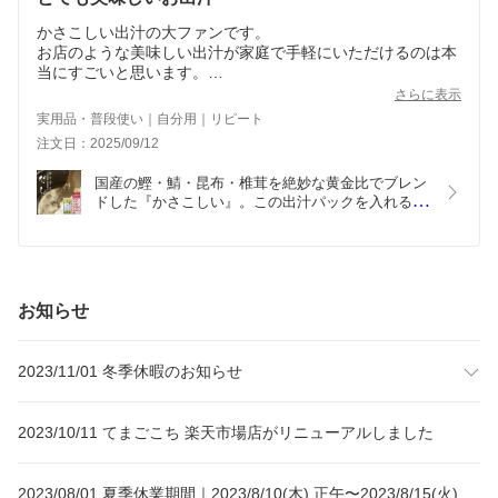
かさこしい出汁の大ファンです。
お店のような美味しい出汁が家庭で手軽にいただけるのは本
当にすごいと思います。
冬の寒い朝にこの出汁を飲んだり、だし巻き玉子、大根もこ
さらに表示
の出汁で炊くだけでとても美味しくなります。
実用品・普段使い｜自分用｜リピート
最近は久しぶりに会う友達にもプレゼントをしてとても美味
注文日：2025/09/12
しいと喜ばれます。
これからもずっと使い続けたい素晴らしい商品です。
国産の鰹・鯖・昆布・椎茸を絶妙な黄金比でブレン
ドした『かさこしい』。この出汁パックを入れるだ
けで味噌汁や煮物が簡単に料亭の味に。粉末だしと
しても◎。アレンジ自由自在！天然出汁パック
(8.8g×10・30・50包入)【一部送料無料・2000円ポ
ッキリ】国産 日本製 和風 万能だし 出汁昆布 真昆
布 鰹節 鯖 椎茸 だし粉 温活 ダイエット ミネラル 
お知らせ
離乳食 唐揚げ 炒飯 スープ 吸い物 だし巻き卵 出産
祝い 贈 プレゼント ギフト 入学 卒業祝 ホワイトデ
ー
2023/11/01 冬季休暇のお知らせ
2023/10/11 てまごこち 楽天市場店がリニューアルしました
2023/08/01 夏季休業期間｜2023/8/10(木) 正午〜2023/8/15(火)