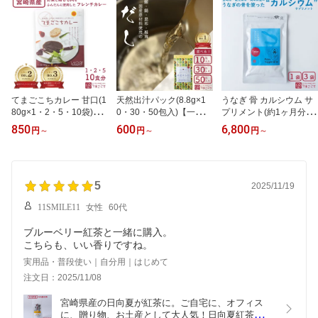
ギフト 入学 卒業祝い ホ
ト 入学 卒業祝 ホワイト
入学 卒業祝い ホワイト
ワイトデー
デー
デー
てまごこちカレー 甘口(1
天然出汁パック(8.8g×1
うなぎ 骨 カルシウム サ
80g×1・2・5・10袋)
0・30・50包入)【一部送
プリメント(約1ヶ月分・
【一部送料無料】宮崎県
料無料・2000円ポッキ
300粒入×1・3袋)【送料
850
600
6,800
円
～
円
～
円
～
産 九州 国産 レトルトカ
リ】国産 日本製 和風 万
無料】鰻の骨 国産 カル
レー レストラン フレン
能だし 出汁昆布 真昆布
シウムサプリ 骨サプリ
チカレー 野菜 ベジカレ
鰹節 鯖 椎茸 だし粉 温活
健康 美容 さぷり 栄養剤
ー チキンカレー 鶏肉 こ
ダイエット ミネラル 離
サポート 子供 こども 身
ども 子供カレー オムカ
5
乳食 唐揚げ 炒飯 スープ
長 成長期 骨育 骨密度 魚
2025/11/19
レー 美味しい シェフ監
吸い物 だし巻き卵 出産
の骨 栄養補助食品 家族
11SMILE11
女性
60代
修 取り寄せ プレゼント
祝い 贈 プレゼント ギフ
丈夫 プレゼント ギフト
ギフト 入学 卒業祝い ホ
ト 入学 卒業祝 ホワイト
入学 卒業祝い ホワイト
ブルーベリー紅茶と一緒に購入。
ワイトデー
デー
デー
こちらも、いい香りですね。
実用品・普段使い｜自分用｜はじめて
注文日：2025/11/08
宮崎県産の日向夏が紅茶に。ご自宅に、オフィス
に、贈り物、お土産として大人気！日向夏紅茶