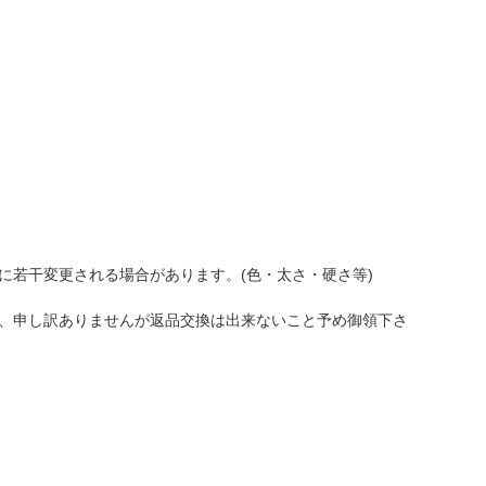
半額】
難有B
に若干変更される場合があります。(色・太さ・硬さ等)
、申し訳ありませんが返品交換は出来ないこと予め御領下さ