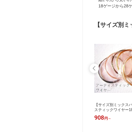
18ゲージから28
【サイズ別ミ
クスパッ
【28ゲージ／6カラー】ミックスパッ
【サイズ別ミックス
ヤー(ゴ
ク・アーティスティックワイヤー(ゴ
スティックワイヤー18
ガンメ
ールド、シルバー、ブラス、ガンメ
ー入り】(手芸ワイヤ
975
908
円
円
～
)(手芸
タ、ローズゴールド、ブラック)(手芸
イヤー)
)
ワイヤー／クラフトワイヤー)