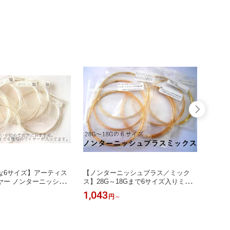
な6サイズ】アーティス
【ノンターニッシュブラス／ミック
【ロー
ヤー ノンターニッシュ
ス】28G～18Gまで6サイズ入りミッ
18G
6G/24G/22G/20G/18G
クスパック・アーティスティックワイ
ク・ア
1,043
1,61
円
～
ク
ヤー(手芸ワイヤー／クラフトワイヤ
芸ワイ
ー)★3/1-7のウイークりーアクセスラ
ンキング第4位★