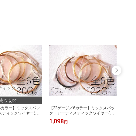
6カラー】ミックスパッ
【22ゲージ／6カラー】ミックスパッ
【24
スティックワイヤー(ゴ
ク・アーティスティックワイヤー(ゴ
ク・ア
バー、ブラス、ガンメ
ールド、シルバー、ブラス、ガンメ
ールド
1,098
908
円
ルド、ブラック)(手芸
タ、ローズゴールド、ブラック)(手芸
タ、ロ
ラフトワイヤー)
ワイヤー／クラフトワイヤー)
ワイヤ