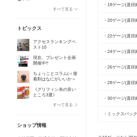
925、ヴェルメ
★★★★〜
・18ゲージ(直径約
イユ)
すべて見る
・20ゲージ(直径約
トピックス
・22ゲージ(直径約
アクセスランキングベ
スト10
・24ゲージ(直径約
現在、プレゼント企画
開催中!!
・26ゲージ(直径約
ちょっことコラム(＜接
着剤はなにがいいか＞
・28ゲージ(直径約
《グリフィン糸の良い
ところ3選》
・30ゲージ(直径約
すべて見る
・ミックスパック／M
ショップ情報