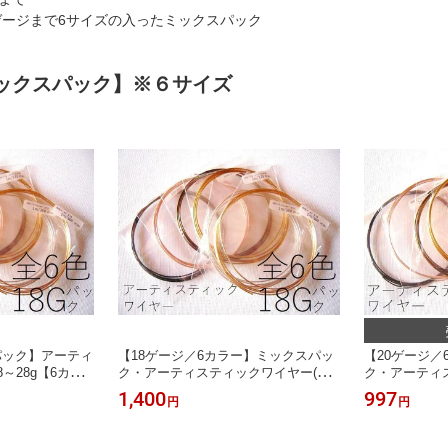
ゲージまで6サイズの入ったミックスパック
ックスパック】※６サイズ
パック】アーティ
【18ゲージ／6カラー】ミックスパッ
【20ゲージ／
～28g【6カラ
ク・アーティスティックワイヤー(ゴ
ク・アーティ
ー／クラフトワ
ールド、シルバー、ブラス、ガンメ
ールド、シル
1,400
997
円
円
タ、ローズゴールド、ブラック)(手芸
タ、ローズゴー
ワイヤー／クラフトワイヤー)
ワイヤー／ク