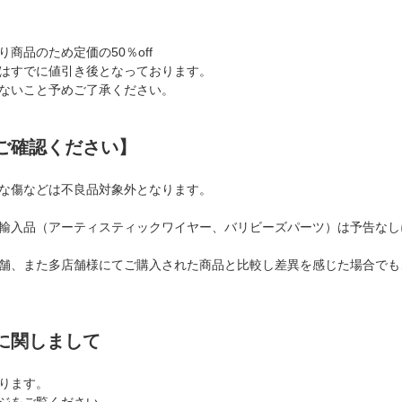
のウイークリーアクセ
ー／クラフトワイヤー)
のため定価の
商品のため定価の50％off
はすでに値引き後となっております。
ないこと予めご了承ください。
ご確認ください】
な傷などは不良品対象外となります。
輸入品（アーティスティックワイヤー、バリビーズパーツ）は予告なし
舗、また多店舗様にてご購入された商品と比較し差異を感じた場合でも
に関しまして
ります。
ジをご覧ください。