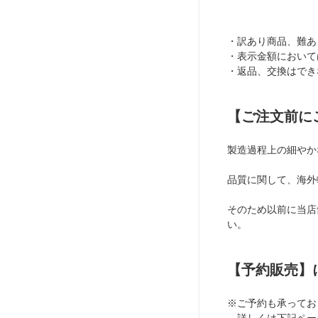
難有B級品のため定価の半額】
ヤー)★4/6-4/12
スランキング第5位★
・訳あり商品、難あり
・表示金額において
・返品、交換はでき
【ご注文前に
製造過程上の細やか
品質に関して、海外
そのため以前に当店
い。
【予約販売】
※ご予約も承ってお
詳しくは下記ペー