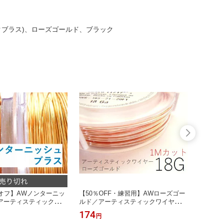
ブラス)、ローズゴールド、ブラック
％オフ】AWノンターニッ
【50％OFF・練習用】AWローズゴー
【難あ
アーティスティックワイ
ルド／アーティスティックワイヤー
ンティ
イヤー／クラフトワイヤ
〈難ありB級品〉大人アクセの試作に
ックワ
174
110
円
、お試し用に！難有B級品
最適
トワイ