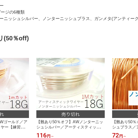
ー
ゲージの6種類
ーニッシュシルバー、ノンターニッシュブラス、ガンメタ(アンティーク
50％off)
AWゴールド／ア
【難あり50％オフ】AWノンターニッ
【難あり50
イヤー【練習用、
シュシルバー／アーティスティックワ
シュブラス／
品のため定価の
イヤー【練習用、お試し用に！難有B
ヤー(手芸ワ
116
72
円
～
円
～
／クラフトワイ
級品のため定価の半額】(手芸ワイヤ
ー)【練習用