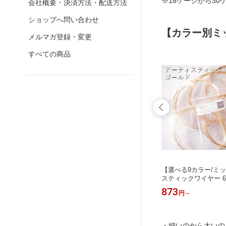
※18ゲージから3
会社概要・決済方法・配送方法
ショップへ問い合わせ
【カラー別ミ
メルマガ登録・変更
すべての商品
～18G
【ティンカッパー／ミックス】28G～
【選べる9カラー/ミ
ック・ア
18Gまで6サイズ入りミックスパッ
スティックワイヤー 6サ
手芸ワイ
ク・アーティスティックワイヤー(手
G)セット｜大人可愛
873
873
円
円
～
芸ワイヤー／クラフトワイヤー)
上げ＊ハンドメイド
人気)5/11-5/17の
スランキング第5位★
・細いのから太いの