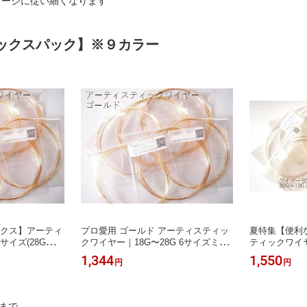
0ゲージに従い細くなります
ックスパック】※９カラー
ックス】アーティ
プロ愛用 ゴールド アーティスティッ
夏特集【便利
イズ(28G〜18
クワイヤー｜18G〜28G 6サイズミッ
ティックワイ
い色合いで作品格
クス｜変色しにくい高品質ワイヤー★
シルバー 28G/2
1,344
1,550
円
円
初心者〜上級者に
6/15-6/21のウイークリーアクセスラ
ミックスパッ
ウイークリーアクセ
ンキング第10位★
まで