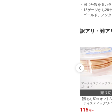
・同じ号数を６カラ
・18ゲージから28
・ゴールド、ノンタ
訳アリ・難アリ(
ーズゴー
【難あり50％オフ】AWガンメタ（ア
【難あり50％オフ】
イヤー
ンティークブラス）／アーティスティ
ーティスティックワ
の試作に
ックワイヤー(手芸ワイヤー／クラフ
お試し用に！難有B級
110
116
円
～
円
～
トワイヤー)【練習用、お試し用に！
半額】(手芸ワイヤー