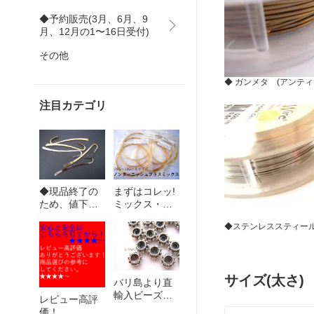
◆予約販売(3月、6月、9
月、12月の1〜16日受付)
その他
◆ ガンメタ (アンティ
注目カテゴリ
◆現品終了の
まずはコレッ!
ため、値下げ
ミックス・ア
商品◆
ソートパック
◆ステンレススティー
サイズ(太さ)
バリ島より直
輸入ビーズパ
レビュー高評
ーツ(シルバー
価！