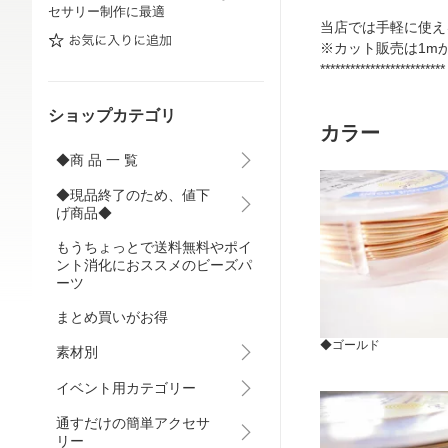
セサリー制作に最適
当店では手軽に使え
※カット販売は1m
*************************
ショップカテゴリ
カラー
◆商 品 一 覧
◆現品終了のため、値下
げ商品◆
もうちょっとで送料無料やポイ
ント消化におススメのビーズパ
ーツ
まとめ買いがお得
◆ゴールド
素材別
イベント用カテゴリー
通すだけの簡単アクセサ
リー