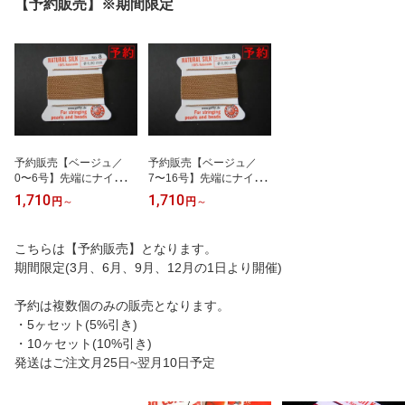
【予約販売】※期間限定
予約販売【ベージュ／
予約販売【ベージュ／
0〜6号】先端にナイロン
7〜16号】先端にナイロ
コート針の付いたグリフ
ンコート針の付いたグリ
1,710
1,710
円
～
円
～
ィン糸(シルク糸)／2m
フィン糸(シルク糸)／2m
【当月25-翌月10日発送
【当月25-翌月10日発送
予定】
予定】
こちらは【予約販売】となります。
期間限定(3月、6月、9月、12月の1日より開催)
予約は複数個のみの販売となります。
・5ヶセット(5%引き)
・10ヶセット(10%引き)
発送はご注文月25日~翌月10日予定