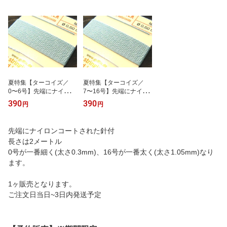
夏特集【ターコイズ／
夏特集【ターコイズ／
0〜6号】先端にナイロン
7〜16号】先端にナイロ
コート針の付いたグリフ
ンコート針の付いたグリ
390
390
円
円
ィン糸(シルク糸)／2m
フィン糸(シルク糸)／2m
先端にナイロンコートされた針付
長さは2メートル
0号が一番細く(太さ0.3mm)、16号が一番太く(太さ1.05mm)なり
ます。
1ヶ販売となります。
ご注文日当日~3日内発送予定