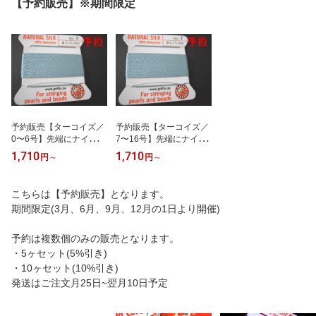
【予約販売】※期間限定
予約販売【ターコイズ／
予約販売【ターコイズ／
0〜6号】先端にナイロン
7〜16号】先端にナイロ
コート針の付いたグリフ
ンコート針の付いたグリ
1,710
1,710
円
～
円
～
ィン糸(シルク糸)／2m
フィン糸(シルク糸)／2m
【当月25-翌月10日発送
【当月25-翌月10日発送
予定】
予定】
こちらは【予約販売】となります。
期間限定(3月、6月、9月、12月の1日より開催)
予約は複数個のみの販売となります。
・5ヶセット(5%引き)
・10ヶセット(10%引き)
発送はご注文月25日~翌月10日予定