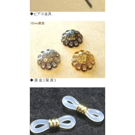
◆ピアス金具
◆ 座 金 ( 菊 座 )