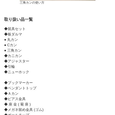
三角カンの使い方
取り扱い品一覧
◆留具セット
◆板ダルマ
● 丸カン
● Cカン
● 三角カン
◆カニカン
◆アジャスター
◆引輪
◆ニューホック
◆ブックマーカー
◆ペンダントトップ
◆Ａカン
◆ピアス金具
◆ 座 金 ( 菊 座 )
◆メガネ留め金具 (ゴム)
◆ボールチップ