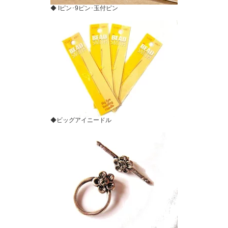
◆ Iピン･9ピン･玉付ピン
◆ビッグアイニードル