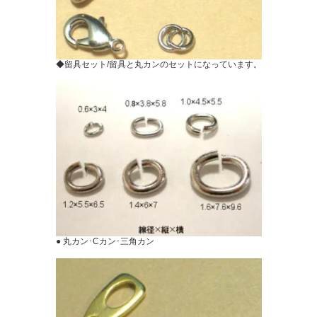
◆留具セット/留具と丸カンのセットになっています。
● 丸カン･Cカン･三角カン