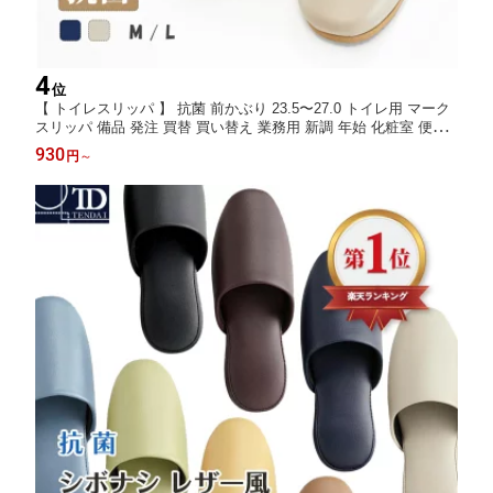
4
位
【 トイレスリッパ 】 抗菌 前かぶり 23.5〜27.0 トイレ用 マーク
スリッパ 備品 発注 買替 買い替え 業務用 新調 年始 化粧室 便所
来客 来客用 おしゃれ すべり止め 拭き取り 学校 施設 トイレ専用
930
円
～
新居 開店 飲食店 工場 ホテル 企業