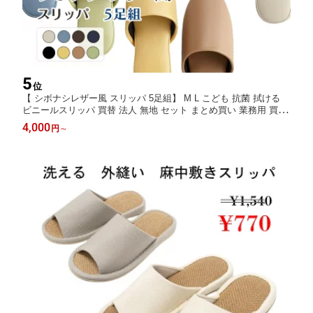
5
位
【 シボナシレザー風 スリッパ 5足組】 M L こども 抗菌 拭ける
ビニールスリッパ 買替 法人 無地 セット まとめ買い 業務用 買い
替え 5足セット 来客用 トイレ スリッパラック クリニック 色展開
4,000
円
～
メンズ レディース キッズ 子供