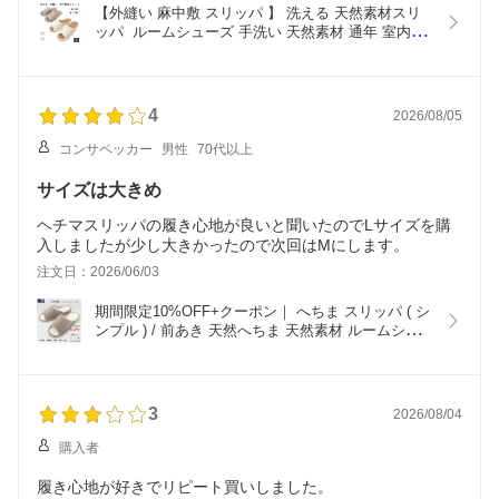
【外縫い 麻中敷 スリッパ 】 洗える 天然素材スリ
ッパ  ルームシューズ 手洗い 天然素材 通年 室内 ス
リッパ麻 おしゃれ かわいい シンプル メンズ レデ
ィース 男性 女性 通気性 滑り止め 室内 来客用 足裏
快適 快適  速乾 梅雨 梅雨対策
4
2026/08/05
コンサペッカー
男性
70代以上
サイズは大きめ
ヘチマスリッパの履き心地が良いと聞いたのでLサイズを購
入しましたが少し大きかったので次回はMにします。
注文日：2026/06/03
期間限定10%OFF+クーポン｜ へちま スリッパ ( シ
ンプル ) / 前あき 天然へちま 天然素材 ルームシュ
ーズ 室内 屋内 通気性 滑り止め かわいい 来客用 リ
ビング 寝室 可愛い おしゃれ 足にやさしい 快適 健
康 糸瓜 足裏 通年 天然 天然素材スリッパ ヘチマ 父
の日 速乾 梅
3
2026/08/04
購入者
履き心地が好きでリピート買いしました。