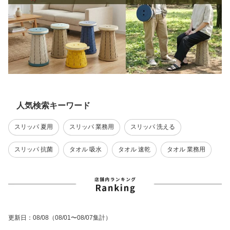
人気検索キーワード
スリッパ 夏用
スリッパ 業務用
スリッパ 洗える
スリッパ 抗菌
タオル 吸水
タオル 速乾
タオル 業務用
更新日
：
08/08
（08/01〜08/07集計）