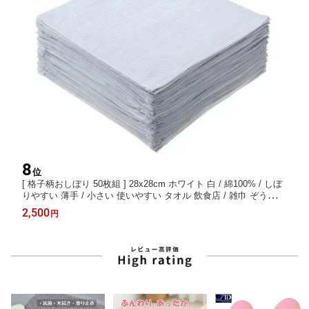
8
位
[ 格子柄おしぼり 50枚組 ] 28x28cm ホワイト 白 / 綿100% / しぼ
りやすい 薄手 / 小さい 使いやすい タオル 飲食店 / 雑巾 ぞうきん
タオル ふきん 布巾 小学校 保育園 使い捨て 掃除 大判 大量 安い
2,500
円
100枚 吸水 会社掃除 業務用 年末 大掃除