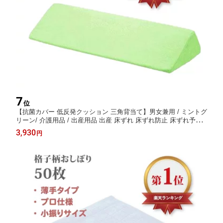
7
位
【抗菌カバー 低反発クッション 三角背当て】男女兼用 / ミントグ
リーン/ 介護用品 / 出産用品 出産 床ずれ 床ずれ防止 床ずれ予防
体位変換 支え 腰当て 背もたれ 背あて 起き上がり 便利グッズ 枕
3,930
円
介護 介助 ケア 福祉 用具 高齢 大人 サービス 仰向け 補助 入院