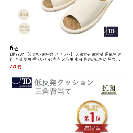
6
位
1足770円【外縫い 麻中敷 スリッパ】 天然素材 麻素材 通気性 速
乾 涼感 夏用 手洗い可能 室内 来客用 水虫 足裏のにおい 男女兼用
メンズ レディース Mサイズ Lサイズ ルームシューズ おしゃれ シ
770
円
ンプル 快適 滑り止め 室内履き 履物 部屋履き 夏の蒸れ対策 快適
｜送料無料