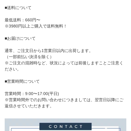
節 軽量 コンパクト 携帯
室 便所 来客 来客用 おし
パ トイレ ビニール 合皮
■送料について
チェア 回転ロック 携帯
ゃれ すべり止め 拭き取
拭ける 滑り止め 会社 学
用 アウトドア フェス 行
り 学校 施設 トイレ専用
校 病院 業務用 行事 歯科
列待ち レジャー BBQ 帰
最低送料：660円〜
新居 開店 飲食店 工場 ホ
医 施
省 海水浴｜1個2390円／
テル 企業
※3980円以上ご購入で送料無料！
2個3780円／3個5670円
｜送料無料
■お届けについて
通常、ご注文日から1営業日以内に出荷します。
（一部前払い決済を除く）
※ご注文の混雑時など、状況によっては前後しますことご注意く
ださい。
■営業時間について
営業時間：9:00〜17:00(平日)
※営業時間外でのお問い合わせにつきましては、翌営日以降にご
返信させていただきます。