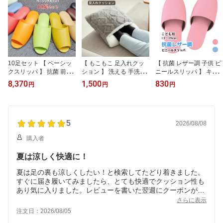
10足セット 【 ベーシッ
【 もこもこ 足入れクッ
【 抗菌 レザー調 子供 ビ
クスリッパ 】 抗菌 前開
ション 】 洗える 手洗い
ニールスリッパ 】 キッ
き M ( 23〜26cm ) L ( 25.
おしゃれ かわいい 暖か
ズサイズ ( 15cm〜19cm
8,370
1,500
830
円
円
円
5〜27.5cm) / 10足組 企
い ボア素材 冬用 足 暖か
) 子供用 こども 女児 男児
業 ビニールスリッパ 年
グッズ 防寒 寒さ対策 グ
水色 桃 幼稚園 保育園 図
末買替 買替 新調 年始 新
ッズ エコ 保温 防寒対策
書館 園内 モール 抗菌 前
年 すべり止め 前あき ト
ぬくぬく 仮眠 テレワー
かぶり 前とじ ビニール
イレスリッパ トイレ ビ
5
ク 足入れ クッション 足
素材 シンプル 無地 トイ
2026/08/08
ニール 合皮 拭ける 滑り
あったか 足先
レ スリッパ トイレスリ
購入者
止め 会社 学校 病院 業務
ッパ ビニールスリッパ
用 行事 施設 20足 40足
夏は涼しく快適に！
夏は足の裏も涼しくしたい！と検索してたどり着きました。
すぐに届き履いてみましたら、とても快適でクッション性も
あり気に入りました。レビューを書いた翌週にクーポンが頂
けるとのことで、その時には主人の分と自分の追加で注文し
さらに表示
ようと思っています。 ６０代女性です
注文日：2026/08/05