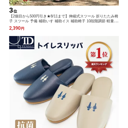
3
位
【2個目から500円引き★8/11まで】伸縮式スツール 折りたたみ椅
子 スツール 予備 補助いす 補助イス 補助椅子 10段階調節 軽量 コ
ンパクト 携帯チェア 回転ロック 携帯用 アウトドア フェス 行列
2,390
円
待ち レジャー BBQ 帰省 海水浴｜1個2390円／2個3780円／3個56
70円｜送料無料