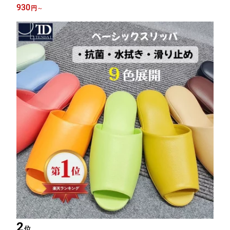
歯科 病院 クリニック サロン オフィス ホテル 旅館 医療 オフィス
930
円
～
業務用 来客 セット 拭きとり
2
位