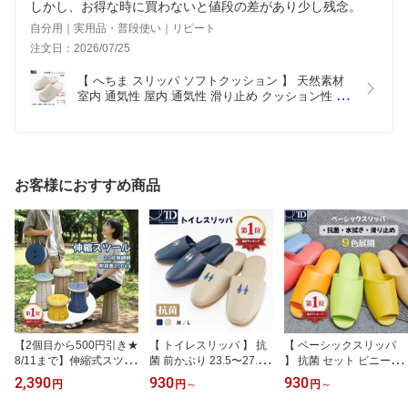
しかし、お得な時に買わないと値段の差があり少し残念。
自分用｜実用品・普段使い｜リピート
注文日：2026/07/25
【 へちま スリッパ ソフトクッション 】 天然素材 
室内 通気性 屋内 通気性 滑り止め クッション性 ル
ームシューズ おしゃれ かわいい 快適 来客用 リビ
ング 寝室 足にやさしい 快適 健康 糸瓜 足裏 通年  
速乾 梅雨 梅雨対策
お客様におすすめ商品
【2個目から500円引き★
【 トイレスリッパ 】 抗
【 ベーシックスリッパ
8/11まで】伸縮式スツー
菌 前かぶり 23.5〜27.0
】 抗菌 セット ビニール
ル 折りたたみ椅子 スツ
トイレ用 マーク スリッ
スリッパ 年末買替 買替
2,390
930
930
円
円
～
円
～
ール 予備 補助いす 補助
パ 備品 発注 買替 買い替
新調 年始 新年 すべり止
イス 補助椅子 10段階調
え 業務用 新調 年始 化粧
め 前あき トイレスリッ