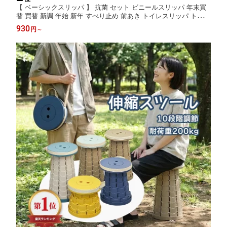
【 ベーシックスリッパ 】 抗菌 セット ビニールスリッパ 年末買
替 買替 新調 年始 新年 すべり止め 前あき トイレスリッパ トイレ
ビニール 合皮 拭ける 滑り止め 会社 学校 病院 業務用 行事 歯科
930
円
～
医 施