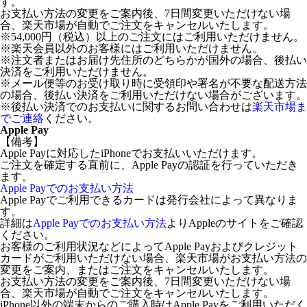
す。
お支払い方法の変更をご案内後、7日間変更いただけない場
合、楽天市場が自動でご注文をキャンセルいたします。
※54,000円（税込）以上のご注文にはご利用いただけません。
※楽天会員以外のお客様にはご利用いただけません。
※注文者またはお届け先住所のどちらかが国外の場合、後払い
決済をご利用いただけません。
※メール便等のお受け取り時に受領印や署名が不要な配送方法
の場合、後払い決済をご利用いただけない場合がございます。
※後払い決済でのお支払いに関するお問い合わせは
楽天市場ま
でご連絡
ください。
Apple Pay
【備考】
Apple Payに対応したiPhoneでお支払いいただけます。
ご注文を確定する直前に、Apple Payの認証を行っていただき
ます。
Apple Payでのお支払い方法
Apple Payでご利用できるカードは発行会社によって異なりま
す。
詳細は
Apple Payでのお支払い方法
よりAppleのサイトをご確認
ください。
お客様のご利用状況などによってApple Payおよびクレジット
カードがご利用いただけない場合、楽天市場がお支払い方法の
変更をご案内、またはご注文をキャンセルいたします。
お支払い方法の変更をご案内後、7日間変更いただけない場
合、楽天市場が自動でご注文をキャンセルいたします。
iPhone以外の端末からのご購入時はApple Payをご利用いただく