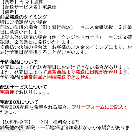
【業者】 ヤマト運輸
【配送サービス名】宅急便
【備考】
商品発送のタイミング
特にご指定がない場合、
前払い決済の場合（例：銀行振込） ⇒ご入金確認後、２営業
日に発送いたします。
上記以外の決済の場合（例：クレジットカード） ⇒ご注文確
認後、２営業日に発送いたします。
※前払い決済の場合は、お客様のご入金タイミングにより、お
届け予定日が前後することがございます。
予約商品について
発売日によって配送希望日にお届けできない場合があります。
また、発売日によって
通常商品より発送に日数がかかります。
予約商品は
通常商品と同梱発送できません。
配送サービスについて
宅急便
でお送りします。
宅配BOXについて
宅配BOX配達を希望される場合、
フリーフォームにご記入
く
ださい。
【送料料金表】
全国一律料金：0円
離島他の扱
離島・一部地域は追加送料がかかる場合がありま