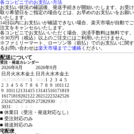
各コンビニでのお支払い方法
お支払い状況の確認後、発送手続きが開始いたします。お受け
取り希望日をご指定の場合などは、お早めのお支払いをお願い
いたします。
14日以内にお支払いが確認できない場合、楽天市場が自動でご
注文をキャンセルいたします。
各コンビニでお支払いいただく場合、決済手数料は無料です。
※30万円（税込）以上のご注文にはご利用いただけません。
※ファミリーマート、ローソン等（前払）でのお支払いに関す
るお問い合わせは
楽天市場までご連絡
ください。
配送について
受注・発送カレンダー
2026年8月
2026年9月
日
月
火
水
木
金
土
日
月
火
水
木
金
土
26
27
28
29
30
31
1
30
31
1
2
3
4
5
2
3
4
5
6
7
8
6
7
8
9
10
11
12
9
10
11
12
13
14
15
13
14
15
16
17
18
19
16
17
18
19
20
21
22
20
21
22
23
24
25
26
23
24
25
26
27
28
29
27
28
29
30
1
2
3
30
31
1
2
3
4
5
■
休業日（受注・発送対応なし）
■
受注対応のみ
■
発送対応のみ
宅配便