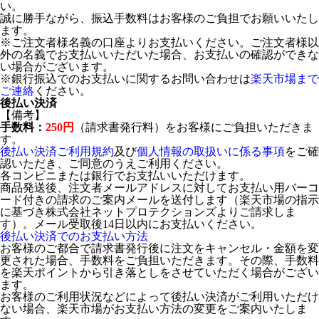
い。
誠に勝手ながら、振込手数料はお客様のご負担でお願いいたし
ます。
※ご注文者様名義の口座よりお支払いください。ご注文者様以
外の名義でお支払いいただいた場合、お支払いの確認ができな
い場合がございます。
※銀行振込でのお支払いに関するお問い合わせは
楽天市場まで
ご連絡
ください。
後払い決済
【備考】
手数料：
250円
（請求書発行料）をお客様にご負担いただきま
す。
後払い決済ご利用規約
及び
個人情報の取扱いに係る事項
をご確
認いただき、ご同意のうえご利用ください。
各コンビニまたは銀行でお支払いいただけます。
商品発送後、注文者メールアドレスに対してお支払い用バーコ
ード付きの請求のご案内メールを送付します（楽天市場の指示
に基づき株式会社ネットプロテクションズよりご請求しま
す）。メール受取後14日以内にお支払いください。
後払い決済でのお支払い方法
お客様のご都合で請求書発行後に注文をキャンセル・金額を変
更された場合、手数料をご負担いただきます。その際、手数料
を楽天ポイントから引き落としをさせていただく場合がござい
ます。
お客様のご利用状況などによって後払い決済がご利用いただけ
ない場合、楽天市場がお支払い方法の変更をご案内いたしま