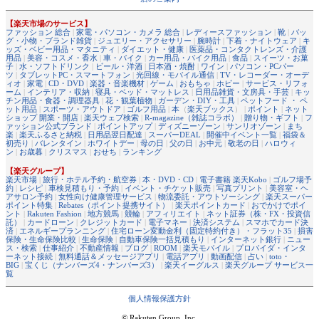
【楽天市場のサービス】
ファッション 総合
|
家電・パソコン・カメラ 総合
|
レディースファッション
|
靴
|
バッ
グ・小物・ブランド雑貨
|
ジュエリー・アクセサリー
|
腕時計
|
下着・ナイトウェア
|
キ
ッズ・ベビー用品・マタニティ
|
ダイエット・健康
|
医薬品・コンタクトレンズ・介護
用品
|
美容・コスメ・香水
|
車・バイク
|
カー用品・バイク用品
|
食品
|
スイーツ・お菓
子
|
水・ソフトドリンク
|
ビール・洋酒
|
日本酒・焼酎
|
ワイン
|
パソコン・PCパー
ツ
|
タブレットPC・スマートフォン
|
光回線・モバイル通信
|
TV・レコーダー・オーデ
ィオ
|
家電
|
CD・DVD
|
楽器・音楽機材
|
ゲーム
|
おもちゃ
|
ホビー
|
サービス・リフォ
ーム
|
インテリア・収納
|
寝具・ベッド・マットレス
|
日用品雑貨・文房具・手芸
|
キッ
チン用品・食器・調理器具
|
花・観葉植物
|
ガーデン・DIY・工具
|
ペットフード ・ ペ
ット用品
|
スポーツ・アウトドア
|
ゴルフ用品
|
本
（
楽天ブックス
） |
ポイント
|
ネット
ショップ 開業・開店
|
楽天ウェブ検索
|
R-magazine（雑誌コラボ）
|
贈り物・ギフト
|
フ
ァッション公式ブランド
|
ポイントアップ
|
ディズニーゾーン
|
サンリオゾーン
|
まち
楽
|
楽天ふるさと納税
|
日用品翌日配達
|
スーパーDEAL
|
開催中イベント一覧
|
福袋＆
初売り
|
バレンタイン
|
ホワイトデー
|
母の日
|
父の日
|
お中元
|
敬老の日
|
ハロウィ
ン
|
お歳暮
|
クリスマス
|
おせち
|
ランキング
【楽天グループ】
楽天市場
|
旅行・ホテル予約・航空券
|
本・DVD・CD
|
電子書籍 楽天Kobo
|
ゴルフ場予
約
|
レシピ
|
車検見積もり・予約
|
イベント・チケット販売
|
写真プリント
|
美容室・ヘ
アサロン予約
|
女性向け健康管理サービス
|
物流委託・アウトソーシング
|
楽天スーパー
ポイント特集
|
Rebates（ポイント提携サイト）
|
楽天ポイントカード
|
おでかけでポイ
ント
|
Rakuten Fashion
|
地方競馬
|
競輪
|
アフィリエイト
|
ネット証券（株・FX・投資信
託）
|
カードローン
|
クレジットカード
|
電子マネー
|
決済システム
|
スマホでカード決
済
|
エネルギープランニング
|
住宅ローン変動金利（固定特約付き）・フラット35
|
損害
保険・生命保険比較
|
生命保険
|
自動車保険一括見積もり
|
インターネット銀行
|
ニュー
ス・検索
|
仕事紹介
|
不動産情報
|
ブログ
|
ROOM
|
楽天モバイル
|
プロバイダ・インタ
ーネット接続
|
無料通話＆メッセージアプリ
|
電話アプリ
|
動画配信
|
占い
|
toto・
BIG
|
宝くじ（ナンバーズ4・ナンバーズ3）
|
楽天イーグルス
|
楽天グループ サービス一
覧
個人情報保護方針
© Rakuten Group, Inc.