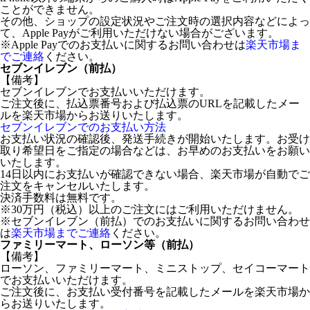
ことができません。
その他、ショップの設定状況やご注文時の選択内容などによっ
て、Apple Payがご利用いただけない場合がございます。
※Apple Payでのお支払いに関するお問い合わせは
楽天市場ま
でご連絡
ください。
セブンイレブン（前払）
【備考】
セブンイレブンでお支払いいただけます。
ご注文後に、払込票番号および払込票のURLを記載したメー
ルを楽天市場からお送りいたします。
セブンイレブンでのお支払い方法
お支払い状況の確認後、発送手続きが開始いたします。お受け
取り希望日をご指定の場合などは、お早めのお支払いをお願い
いたします。
14日以内にお支払いが確認できない場合、楽天市場が自動でご
注文をキャンセルいたします。
決済手数料は無料です。
※30万円（税込）以上のご注文にはご利用いただけません。
※セブンイレブン（前払）でのお支払いに関するお問い合わせ
は
楽天市場までご連絡
ください。
ファミリーマート、ローソン等（前払）
【備考】
ローソン、ファミリーマート、ミニストップ、セイコーマート
でお支払いいただけます。
ご注文後に、お支払い受付番号を記載したメールを楽天市場か
らお送りいたします。