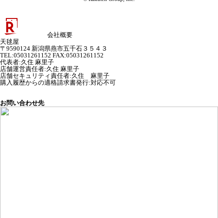
会社概要
天毬屋
〒9590124 新潟県燕市五千石３５４３
TEL:05031261152 FAX:05031261152
代表者
:
久住 麻里子
店舗運営責任者
:
久住 麻里子
店舗セキュリティ責任者
:
久住 麻里子
購入履歴からの適格請求書発行:対応不可
お問い合わせ先