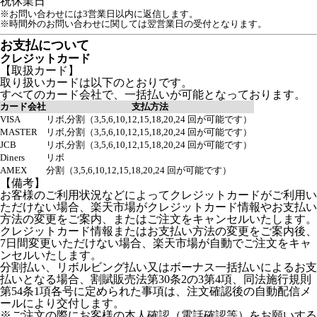
祝
休業日
※お問い合わせには3営業日以内に返信します。
※時間外のお問い合わせに関しては翌営業日の受付となります。
お支払について
クレジットカード
【取扱カード】
取り扱いカードは以下のとおりです。
すべてのカード会社で、一括払いが可能となっております。
カード会社
支払方法
VISA
リボ,分割（3,5,6,10,12,15,18,20,24 回が可能です）
MASTER
リボ,分割（3,5,6,10,12,15,18,20,24 回が可能です）
JCB
リボ,分割（3,5,6,10,12,15,18,20,24 回が可能です）
Diners
リボ
AMEX
分割（3,5,6,10,12,15,18,20,24 回が可能です）
【備考】
お客様のご利用状況などによってクレジットカードがご利用い
ただけない場合、楽天市場がクレジットカード情報やお支払い
方法の変更をご案内、またはご注文をキャンセルいたします。
クレジットカード情報またはお支払い方法の変更をご案内後、
7日間変更いただけない場合、楽天市場が自動でご注文をキャ
ンセルいたします。
分割払い、リボルビング払い又はボーナス一括払いによるお支
払いとなる場合、割賦販売法第30条2の3第4項、同法施行規則
第54条1項各号に定められた事項は、注文確認後の自動配信メ
ールにより交付します。
※ご注文の際にお客様の本人確認（電話確認等）をお願いする