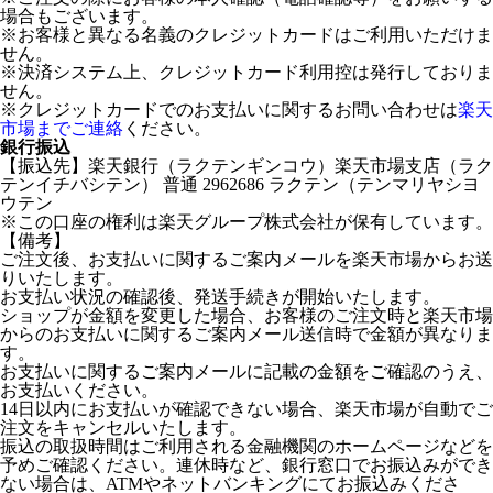
場合もございます。
※お客様と異なる名義のクレジットカードはご利用いただけま
せん。
※決済システム上、クレジットカード利用控は発行しておりま
せん。
※クレジットカードでのお支払いに関するお問い合わせは
楽天
市場までご連絡
ください。
銀行振込
【振込先】楽天銀行（ラクテンギンコウ）楽天市場支店（ラク
テンイチバシテン） 普通 2962686 ラクテン（テンマリヤシヨ
ウテン
※この口座の権利は楽天グループ株式会社が保有しています。
【備考】
ご注文後、お支払いに関するご案内メールを楽天市場からお送
りいたします。
お支払い状況の確認後、発送手続きが開始いたします。
ショップが金額を変更した場合、お客様のご注文時と楽天市場
からのお支払いに関するご案内メール送信時で金額が異なりま
す。
お支払いに関するご案内メールに記載の金額をご確認のうえ、
お支払いください。
14日以内にお支払いが確認できない場合、楽天市場が自動でご
注文をキャンセルいたします。
振込の取扱時間はご利用される金融機関のホームページなどを
予めご確認ください。連休時など、銀行窓口でお振込みができ
ない場合は、ATMやネットバンキングにてお振込みくださ